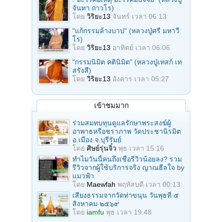
จันทา ถาวโร)
โดย
วิริยะ13
จันทร์ เวลา 06:13
"แก้กรรมล้างบาป" (หลวงปู่ศรี มหาวี
โร)
โดย
วิริยะ13
อาทิตย์ เวลา 06:06
"กรรมนิมิต คตินิมิต" (หลวงปู่เทสก์ เท
สรังสี)
โดย
วิริยะ13
อังคาร เวลา 05:27
เข้าชมมาก
ร่วมสมทบทุนดูแลรักษาพระสงฆ์ผู้
อาพาธหรือชราภาพ วัดประชานิรมิต
อ.เมือง จ.บุรีรัมย์
โดย
ศิษย์รุ่นจิ๋ว
พุธ เวลา 15:16
ทำไมวันนี้คนถึงเชื่อรีวิวน้อยลง? รวม
รีวิวจากผู้ใช้บริการจริง ญาณฮีลใจ by
แมวฟ้า
โดย
Maewfah
พฤหัสบดี เวลา 00:13
เสียงธรรมจากวัดท่าขนุน วันพุธที่ ๕
สิงหาคม ๒๕๖๙
โดย
iamfu
พุธ เวลา 19:48