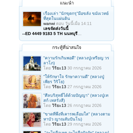
แนะนำ
เรื่องเล่า "นักขุดกรุ"มือขลัง ขมังเวทย์
ที่สุดในแผ่นดิน
wanwi
ตอบ
วันนี้เมื่อ 14:11
เลขจัดส่งวันนี้
--ED 4449 9183 5 TH นนทบุรี
…
กระทู้ที่น่าสนใจ
"ความรักเกินพอดี" (หลวงปู่เหรียญ วร
ลาโภ)
โดย
วิริยะ13
30 กรกฎาคม 2026
"ให้รักษาใจ รักษาความดี" (หลวงปู่
เพียร วิริโย)
โดย
วิริยะ13
27 กรกฎาคม 2026
"ศีลบริสุทธิ์ได้ด้วยปัญญา" (หลวงปู่เท
สก์ เทสรังสี)
โดย
วิริยะ13
26 กรกฎาคม 2026
"ขาดที่พึ่งที่เคารพเลื่อมใส" (หลวงตาม
หาบัว ญาณสัมปันโน)
โดย
วิริยะ13
29 กรกฎาคม 2026
."อะไรคือเหตุ อะไรคือปัจจัย" (หลวงปู่