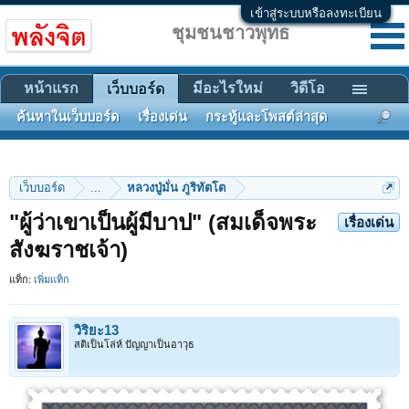
เข้าสู่ระบบหรือลงทะเบียน
ชุมชนชาวพุทธ
หน้าแรก
มีอะไรใหม่
วิดีโอ
เว็บบอร์ด
ค้นหาในเว็บบอร์ด
เรื่องเด่น
กระทู้และโพสต์ล่าสุด
เว็บบอร์ด
...
หลวงปู่มั่น ภูริทัตโต
"ผู้ว่าเขาเป็นผู้มีบาป" (สมเด็จพระ
เรื่องเด่น
สังฆราชเจ้า)
แท็ก:
เพิ่มแท็ก
วิริยะ13
สติเป็นโล่ห์ ปัญญาเป็นอาวุธ