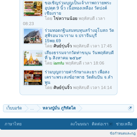
ขอเชิญร่วมบุญเป็นเจ้าภาพถวายพระ
อุปคุต 9 นิ้ว เนื้อทองเหลือง วัดปงค์
เชียงราย
โดย
ไข่หวานน้อย
พฤหัสบดี เวลา
08:23
ร่วมทอดกฐินสมทบทุนสร้างอุโบสถ วัด
สุพีรอนวนาราม จ.ปราจีนบุรี
15พย.69
โดย
ศิษย์รุ่นจิ๋ว
พฤหัสบดี เวลา 17:45
เสียงธรรมจากวัดท่าขนุน วันพฤหัสบดี
ที่ ๖ สิงหาคม ๒๕๖๙
โดย
iamfu
พฤหัสบดี เวลา 18:06
ร่วมบุญถวายค่ารักษาและยา เพื่อสง
เคราะพระสงฆ์อาพาธ วัดต้นปัน จ.ลํา
พูน
โดย
ศิษย์รุ่นจิ๋ว
พฤหัสบดี เวลา 14:14
เว็บบอร์ด
...
หลวงปู่มั่น ภูริทัตโต
ภาษาไทย
ลงโฆษณา
ติดต่อเรา
ช่วยเหลือ
ข้อกำหนดและกฎ