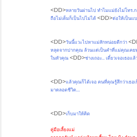
<DD>
หลายวันผ่านไป ทำไมแม่ยังไม่โทร.
<DD>
ถือไม่เต็มก็เป็นไปไม่ได้
ต่อให้เป็นแบ
<DD>
<D
วันนี้แวะไปหาแม่สักหน่อยดีกว่า
หลุดจากปากคุณ ล้วนเเต่เป็นคำที่แม่คุณเคยพู
<DD>
ในหัวคุณ
ช่างเถอะ.. เดี๋ยวเจอเธอแล
<DD>
แล้วคุณก็ได้เจอ คนที่คุณรู้สึกว่าเธอ
มาตลอดชีวิต...
<DD>
เก็บมาให้คิด
คู่มือเลี้ยงแม่