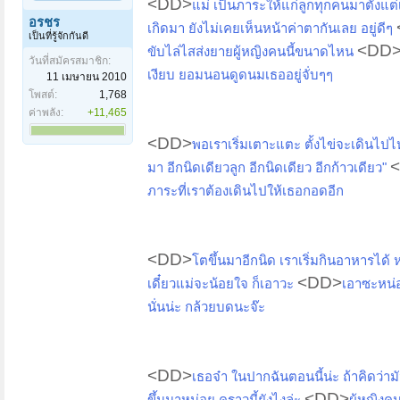
<DD>
แม่ เป็นภาระให้แก่ลูกทุกคนมาตั้งแต่
อรชร
เกิดมา ยังไม่เคยเห็นหน้าค่าตากันเลย อยู่ดีๆ
เป็นที่รู้จักกันดี
<DD
ขับไล่ไสส่งยายผู้หญิงคนนี้ขนาดไหน
วันที่สมัครสมาชิก:
เงียบ ยอมนอนดูดนมเธออยู่จั่บๆๆ
11 เมษายน 2010
โพสต์:
1,768
ค่าพลัง:
+11,465
<DD>
พอเราเริ่มเตาะแตะ ตั้งไข่จะเดินไป
มา อีกนิดเดียวลูก อีกนิดเดียว อีกก้าวเดียว"
ภาระที่เราต้องเดินไปให้เธอกอดอีก
<DD>
โตขึ้นมาอีกนิด เราเริ่มกินอาหารได้
<DD>
เดี๋ยวแม่จะน้อยใจ ก็เอาวะ
เอาซะหน่อ
นั่นน่ะ กล้วยบดนะจ๊ะ
<DD>
เธอจ๋า ในปากฉันตอนนี้น่ะ ถ้าคิดว่า
<DD>
ขึ้นมาหน่อย คราวนี้ยังไงล่ะ
ผู้หญิงค