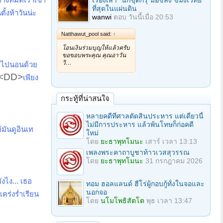
เรื่องเล่า "นักขุดกรุ"มือขลัง ขมังเวทย์
ที่สุดในแผ่นดิน
ั้งห้าวันน่ะ
wanwi
ตอบ
วันนี้เมื่อ 20:53
Natthawut_pool said:
↑
โอนเงินร่วมบุญให้แล้วครับ
ขอขอบพระคุณ คุณอาวัน
วิ…
ราไปนอนด้วย
<DD>
เพียง
กระทู้ที่น่าสนใจ
หลายคดีที่ศาลตัดสินประหาร แต่เดี๋ยวนี้
ไม่มีการประหาร แล้วพ้นโทษก็ก่อคดี
้มันดูอินเท
ใหม่
โดย
ยะธาพุทโมนะ
เสาร์ เวลา 13:13
เพลงพระคาถาบูชาท้าวเวสสุวรรณ
โดย
ยะธาพุทโมนะ
31 กรกฎาคม 2026
งไง... เธอ
ทอม ฮอลแลนด์ ฮีโร่ผู้กอบกู้ทั้งในจอและ
นอกจอ
เคร่งร่ำเรียน
โดย
นโมโพธิสัตโต
พุธ เวลา 13:47