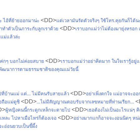
<DD>
ะ ไอ้ที่ย้ายออกมาน่ะ
แต่เวลามันรัดตัวจริงๆ ใช้โทร.คุยกันก็ได้
<DD>
มาทำตัวเป็นภาระกับลูกเราด้วย
เราบอกแม่ว่าไม่ต้องมายุ่งหรอก
ยแม่แล้วล่ะ
<DD>
แค่กๆ บอกไม่ค่อยสบาย
เราบอกแม่ว่าอย่าคิดมาก ในใจเรารู้อยู่แ
็นพัฒนาการตามธรรมชาติของคุณแม่วัยนี้
<DD>
ี่บ้านแม่ แต่... ไม่มีคนรับสายแล้ว
อย่าเพิ่งตกใจ แม่อาจจะออ
<DD>
<
อถือแม่ดูซิ
...ไม่มีสัญญาณตอบรับจากเลขหมายที่ท่านเรียก...
D>
<DD>
ผู้หญิงคนนี้กระดูกเหล็กจะตายไป
เธอต้องไม่เป็นอะไรแน่ๆ คิ
<DD>
ะแหละ ไปหาเมื่อไหร่ก็ต้องเจอ
อย่างมากแกก็อาจจะงอนนิดๆ หน่
จะอ่อนยวบเป็นขี้ผึ้ง