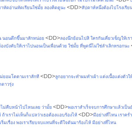
<DD>
าหัดอ่านหัดเรียนใช่มั้ย ลองคิดดูนะ
สัปดาห์หนึ่งต้องไปโรงเรียนต
<DD>
ตูน นอนดึกขึ้นมาสักหน่อย
ลองนึกย้อนไปสิ ใครกันเคี่ยวเข็ญให้เ
้องบังคับให้เราไปนอนเป็นเพื่อนด้วย ใช่มั้ย ที่พูดนี่ไม่ใช่ลำเลิกหรอกนะ
<DD>
งไม่ยอมโตตามเราสักที
ลูกอยากจะทำผมทำเผ้า แต่งเนื้อเเต่งตัวให
ดาวรุ่ง
<DD>
รไม่คืบหน้าไปไหนเลย ว่ามั้ย
พอเราสำเร็จจบการศึกษาเเล้วเป็นยั
<DD>
ห้ ถ้าเราไม่เห็นก็แปลว่าเธอต้องแอบร้องไห้
มีอย่างที่ไหน เราคร่ำ
นเริ่มเรื่อง พอเราเรียบจบแทนที่จะดีใจดันมาร้องไห้ มีอย่างที่ไหน