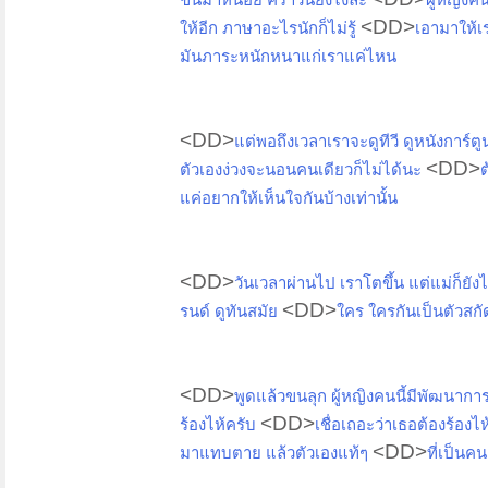
<DD>
ให้อีก ภาษาอะไรนักก็ไม่รู้
เอามาให้เร
มันภาระหนักหนาแก่เราแค่ไหน
<DD>
แต่พอถึงเวลาเราจะดูทีวี ดูหนังการ์
<DD>
ตัวเองง่วงจะนอนคนเดียวก็ไม่ได้นะ
ต
แค่อยากให้เห็นใจกันบ้างเท่านั้น
<DD>
วันเวลาผ่านไป เราโตขึ้น แต่แม่ก็ยั
<DD>
รนด์ ดูทันสมัย
ใคร ใครกันเป็นตัวสกัด
<DD>
พูดแล้วขนลุก ผู้หญิงคนนี้มีพัฒนากา
<DD>
ร้องไห้ครับ
เชื่อเถอะว่าเธอต้องร้องไ
<DD>
มาแทบตาย แล้วตัวเองแท้ๆ
ที่เป็นค