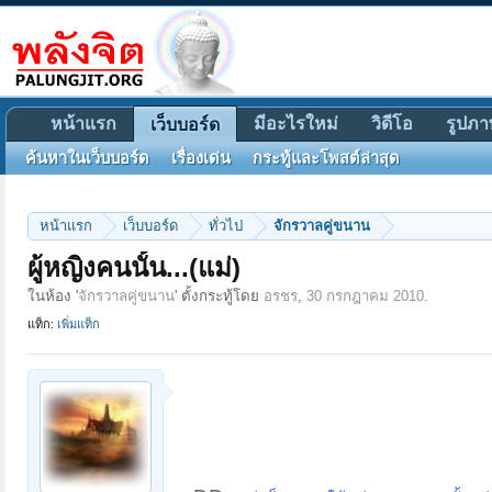
หน้าแรก
มีอะไรใหม่
วิดีโอ
รูปภา
เว็บบอร์ด
ค้นหาในเว็บบอร์ด
เรื่องเด่น
กระทู้และโพสต์ล่าสุด
หน้าแรก
เว็บบอร์ด
ทั่วไป
จักรวาลคู่ขนาน
ผู้หญิงคนนั้น...(แม่)
ในห้อง '
จักรวาลคู่ขนาน
' ตั้งกระทู้โดย
อรชร
,
30 กรกฎาคม 2010
.
แท็ก:
เพิ่มแท็ก