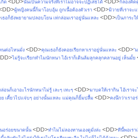
<DD>
<DD>
เกิด
นั่นเป็นความจริงที่เราไม่อาจจะปฏิเสธได้
ก็ลองคิดดู
<DD>
<DD>
ผู้หญิงคนนี้ก็มาโอบอุ้ม ถูกเนื้อต้องตัวเรา
มิวายที่เราจะ
>
<DD>
เธอก็ยังพยายามปลอบโยน เห่กล่อมเราอยู่นั่นแหละ
เป็นภาระให
<DD>
<DD>
ไหนต่อไหนมั่ง
คุณเธอก็ยังคอยเรียกหาเราอยู่นั่นแหละ
"ม
<DD>
ไม่รู้จะเรียกทำไมนักหนา ไอ้เราก็เดินล้มลุกคลุกคลานอยู่ เห็นมั้ย
<DD>
 หล่อนก็เอาอะไรนักหนาไม่รู้ เละๆ เทะๆ
มาบดให้เรากิน ไอ้เราจะไ
<DD>
ย เคี้ยวไปเเจ่บๆ อย่างนั้นแหละ แม่คุณก็ยิ้มปลื้ม
คงนึกว่าเราอร่
<DD>
<DD>
มันอร่อยขนาดนั้น
ทำไมไม่ลองทานเองดูมั่งล่ะ
ทีนี้พอเราเร
<DD>
นนี้กลับขับไล่ไสส่งให้เราไปโรงเรียนซะอีก ไม่ไปก็ไม่ได้ด้วยนะ
บ