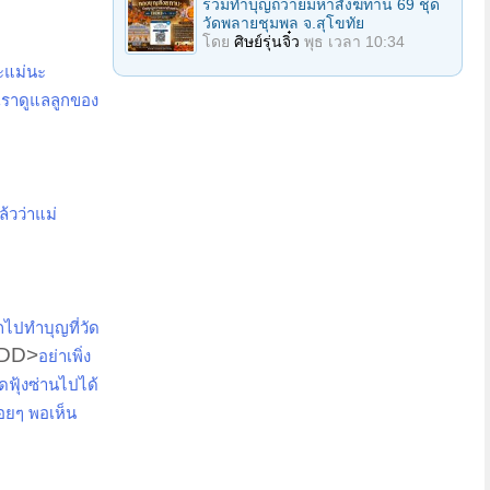
ร่วมทําบุญถวายมหาสังฆทาน 69 ชุด
วัดพลายชุมพล จ.สุโขทัย
โดย
ศิษย์รุ่นจิ๋ว
พุธ เวลา 10:34
นะแม่นะ
 เราดูแลลูกของ
ล้วว่าแม่
กไปทำบุญที่วัด
DD>
อย่าเพิ่ง
ดฟุ้งซ่านไปได้
อยๆ พอเห็น