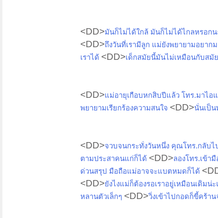
<DD>
มันก็ไม่ได้ใกล้ มันก็ไม่ได้ไกลหรอกน
<DD>
ถึงวันที่เรามีลูก แม่ยังพยายามอยาก
<DD>
เราได้
เด็กสมัยนี้มันไม่เหมือนกับสมั
<DD>
แม่อายุเกือบหกสิบปีแล้ว โทร.มาไอ
<DD>
พยายามเรียกร้องความสนใจ
นั่นเป
<DD>
จวบจนกระทั่งวันหนึ่ง คุณโทร.กลับไปท
<DD>
ตามประสาคนแก่ก็ได้
ลองโทร.เข้ามื
<D
ด่วนสรุป มือถือแม่อาจจะแบตหมดก็ได้
<DD>
ยังไงแม่ก็ต้องรอเราอยู่เหมือนเดิมน่
<DD>
หลานตัวเล็กๆ
วิ่งเข้าไปกอดก็ขี้คร้าน