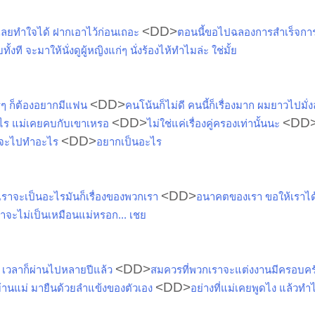
<DD>
่ ก็เลยทำใจได้ ฝากเอาไว้ก่อนเถอะ
ตอนนี้ขอไปฉลองการสำเร็จกา
ทั้งที จะมาให้นั่งดูผู้หญิงแก่ๆ นั่งร้องไห้ทำไมล่ะ ใช่มั้ย
<DD>
ใครๆ ก็ต้องอยากมีแฟน
คนโน้นก็ไม่ดี คนนี้ก็เรื่องมาก ผมยาวไปมั่ง
<DD>
<DD
้อะไร แม่เคยคบกับเขาเหรอ
ไม่ใช่แค่เรื่องคู่ครองเท่านั้นนะ
<DD>
เราจะไปทำอะไร
อยากเป็นอะไร
<DD>
พวกเราจะเป็นอะไรมันก็เรื่องของพวกเรา
อนาคตของเรา ขอให้เราได้
ราจะไม่เป็นเหมือนแม่หรอก... เชย
<DD>
 เวลาก็ผ่านไปหลายปีแล้ว
สมควรที่พวกเราจะแต่งงานมีครอบคร
<DD>
บ้านแม่ มายืนด้วยลำแข้งของตัวเอง
อย่างที่แม่เคยพูดไง แล้วท