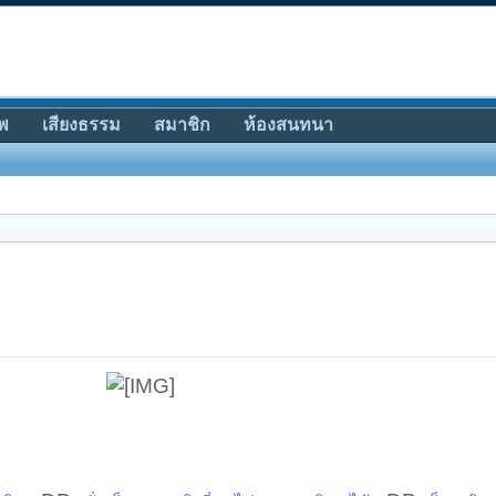
พ
เสียงธรรม
สมาชิก
ห้องสนทนา
​