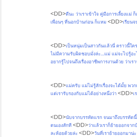
<DD>
ดีนะ ว่าเราเข้าใจ คู่มือการเลี้ยงแม
<DD>
เพื่อนๆ ที่นอกบ้านก่อน ก็แหม
เรียนจบ
<DD>
เป็นหนุ่มเป็นสาวกันแล้วนี่ คราวนี้
ไม่มีความรับผิดชอบมั่งล่ะ...แม่ แม่จะไปรู
อยากรู้ไปจนถึงเรื่องอาชีพการงานด้วย ว่า
<DD>
แม่ครับ แม่ไม่รู้สักเรื่องจะได้มั้ย 
<DD>
แต่เรารับรองกับแม่ได้อย่างหนึ่งว่า
เ
<DD>
นับจากบรรทัดแรก จนมาถึงบรรทัดนี้
<DD>
ตนเองสักที
ว่าแล้วเราก็ย้ายออกจาก
<DD>
ละห้อยด้วยล่ะ
วันที่เราย้ายออกมาน่ะ