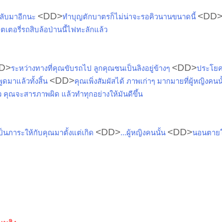
<DD>
<DD
กลับมาอีกนะ
ทำบุญตักบาตรก็ไม่น่าจะรอคิวนานขนาดนี้
ตเตอรี่รถสิบล้อป่านนี้ไฟทะลักแล้ว
D>
<DD>
ระหว่างทางที่คุณขับรถไป ลูกคุณซนเป็นลิงอยู่ข้างๆ
ประโยค
<DD>
ดมาแล้วทั้งสิ้น
คุณเพิ่งสัมผัสได้ ภาพเก่าๆ มากมายที่ผู้หญิงคนนั
้ว คุณจะสารภาพผิด แล้วทำทุกอย่างให้มันดีขึ้น
<DD>
<DD>
เป็นภาระให้กับคุณมาตั้งแต่เกิด
...ผู้หญิงคนนั้น
นอนตายใ