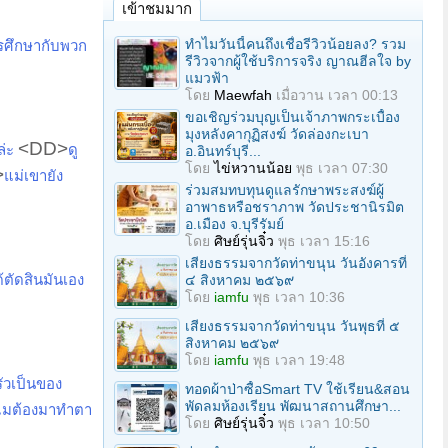
เข้าชมมาก
ทำไมวันนี้คนถึงเชื่อรีวิวน้อยลง? รวม
รศึกษากับพวก
รีวิวจากผู้ใช้บริการจริง ญาณฮีลใจ by
แมวฟ้า
โดย
Maewfah
เมื่อวาน เวลา 00:13
ขอเชิญร่วมบุญเป็นเจ้าภาพกระเบื้อง
มุงหลังคากุฏิสงฆ์ วัดล่องกะเบา
<DD>
ล่ะ
ดู
อ.อินทร์บุรี...
โดย
ไข่หวานน้อย
พุธ เวลา 07:30
>
แม่เขายัง
ร่วมสมทบทุนดูแลรักษาพระสงฆ์ผู้
อาพาธหรือชราภาพ วัดประชานิรมิต
อ.เมือง จ.บุรีรัมย์
โดย
ศิษย์รุ่นจิ๋ว
พุธ เวลา 15:16
เสียงธรรมจากวัดท่าขนุน วันอังคารที่
ตัดสินมันเอง
๔ สิงหาคม ๒๕๖๙
โดย
iamfu
พุธ เวลา 10:36
เสียงธรรมจากวัดท่าขนุน วันพุธที่ ๕
สิงหาคม ๒๕๖๙
โดย
iamfu
พุธ เวลา 19:48
ัวเป็นของ
ทอดผ้าป่าซื้อSmart TV ใช้เรียน&สอน
พัดลมห้องเรียน พัฒนาสถานศึกษา...
ำไมต้องมาทำตา
โดย
ศิษย์รุ่นจิ๋ว
พุธ เวลา 10:50