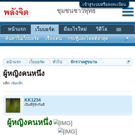
เข้าสู่ระบบหรือลงทะเบียน
ชุมชนชาวพุทธ
หน้าแรก
มีอะไรใหม่
วิดีโอ
เว็บบอร์ด
ค้นหาในเว็บบอร์ด
เรื่องเด่น
กระทู้และโพสต์ล่าสุด
หน้าแรก
เว็บบอร์ด
ทั่วไป
จักรวาลคู่ขนาน
ผู้หญิงคนหนึ่ง
แท็ก:
เพิ่มแท็ก
KK1234
เป็นที่รู้จักกันดี
ผู้หญิงคนหนึ่ง