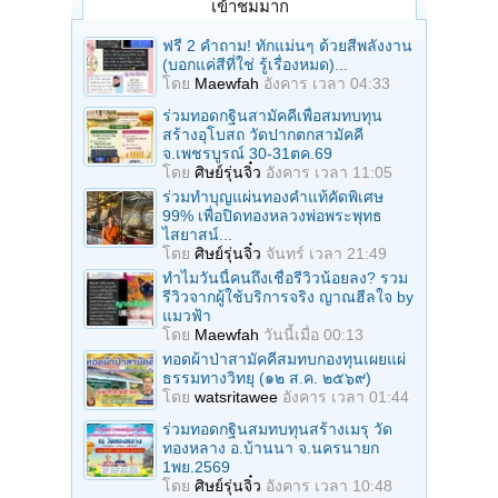
เข้าชมมาก
ฟรี 2 คำถาม! ทักแม่นๆ ด้วยสีพลังงาน
(บอกแค่สีที่ใช่ รู้เรื่องหมด)...
โดย
Maewfah
อังคาร เวลา 04:33
ร่วมทอดกฐินสามัคคีเพื่อสมทบทุน
สร้างอุโบสถ วัดปากตกสามัคคี
จ.เพชรบูรณ์ 30-31ตค.69
โดย
ศิษย์รุ่นจิ๋ว
อังคาร เวลา 11:05
ร่วมทําบุญแผ่นทองคำแท้คัดพิเศษ
99% เพื่อปิดทองหลวงพ่อพระพุทธ
ไสยาสน์...
โดย
ศิษย์รุ่นจิ๋ว
จันทร์ เวลา 21:49
ทำไมวันนี้คนถึงเชื่อรีวิวน้อยลง? รวม
รีวิวจากผู้ใช้บริการจริง ญาณฮีลใจ by
แมวฟ้า
โดย
Maewfah
วันนี้เมื่อ 00:13
ทอดผ้าป่าสามัคคีสมทบกองทุนเผยแผ่
ธรรมทางวิทยุ (๑๒ ส.ค. ๒๕๖๙)
โดย
watsritawee
อังคาร เวลา 01:44
ร่วมทอดกฐินสมทบทุนสร้างเมรุ วัด
ทองหลาง อ.บ้านนา จ.นครนายก
1พย.2569
โดย
ศิษย์รุ่นจิ๋ว
อังคาร เวลา 10:48