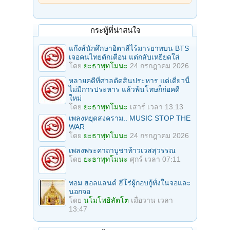
กระทู้ที่น่าสนใจ
แก๊งส์นักศึกษาอิตาลีไร้มารยาทบน BTS
เจอคนไทยตักเตือน แต่กลับเหยียดใส่
โดย
ยะธาพุทโมนะ
24 กรกฎาคม 2026
หลายคดีที่ศาลตัดสินประหาร แต่เดี๋ยวนี้
ไม่มีการประหาร แล้วพ้นโทษก็ก่อคดี
ใหม่
โดย
ยะธาพุทโมนะ
เสาร์ เวลา 13:13
เพลงหยุดสงคราม.. MUSIC STOP THE
WAR
โดย
ยะธาพุทโมนะ
24 กรกฎาคม 2026
เพลงพระคาถาบูชาท้าวเวสสุวรรณ
โดย
ยะธาพุทโมนะ
ศุกร์ เวลา 07:11
ทอม ฮอลแลนด์ ฮีโร่ผู้กอบกู้ทั้งในจอและ
นอกจอ
โดย
นโมโพธิสัตโต
เมื่อวาน เวลา
13:47