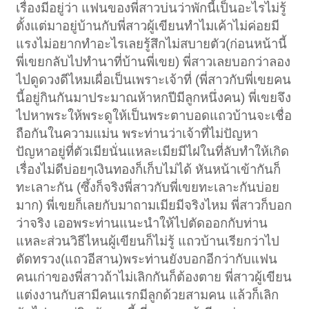
เรื่องมีอยู่ว่า แฟนของพี่สาวบ่นว่าพักนี้เป็นอะไรไม่รู้
ตั้งแต่มาอยู่บ้านกับพี่สาวผู้เขียนทำไมเค้าไม่ค่อยมี
แรงไม่อยากทำอะไรเลยรู้สึกไม่สบายตัว(ก่อนหน้านี้
พี่เขยกลับไปทำนาที่บ้านพี่เขย) พี่สาวเลยบอกว่าลอง
ไปดูดวงดีไหมเผื่อเป็นเพราะเจ้าที่ (พี่สาวกับพี่เขยคน
นี้อยู่กินกันมาประมาณห้าหกปีมีลูกหนึ่งคน) พี่เขยจึง
ไปหาพระให้พระดูให้เป็นพระตาบอดแถวบ้านจะเชื่อ
ถือกันในความแม่น พระท่านว่าเจ้าที่ไม่ปัญหา
ปัญหาอยู่ที่ตัวเมียนั่นแหละเมียมีไฝในที่ลับทำให้เกิด
เรื่องไม่ดีบ่อยๆเงินทองก็เก็บไม่ได้ หันหน้าเข้ากันก็
ทะเลาะกัน (ซึ้งก็จริงพี่สาวกับพี่เขยทะเลาะกันบ่อย
มาก) พี่เขยก็เลยกับมาถามเมียมีจริงไหม พี่สาวก็บอก
ว่าจริง เออพระท่านแนะนำให้ไปตัดออกกับท่าน
แหละส่วนวิธีไหนผู้เขียนก็ไม่รู้ แถวบ้านเรียกว่าไป
ตัดทรวง(แถวอีสาน)พระท่านยังบอกอีกว่ากับแฟน
คนเก่าของพี่สาวถ้าไม่เลิกกันก็ต้องตาย พี่สาวผู้เขียน
แต่งงานกับสามีคนแรกมีลูกด้วยสามคน แล้วก็เลิก