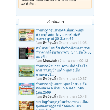
วัตถุมงคล ถือเป็น สิ่งมงคล สักการะอย่างหนึ่ง
แต่ ที่ เป็น…
เข้าชมมาก
ร่วมทอดกฐินสามัคคีเพื่อสมทบทุน
สร้างอุโบสถ วัดปากตกสามัคคี
จ.เพชรบูรณ์ 30-31ตค.69
โดย
ศิษย์รุ่นจิ๋ว
อังคาร เวลา 11:05
ทำไมวันนี้คนถึงเชื่อรีวิวน้อยลง? รวม
รีวิวจากผู้ใช้บริการจริง ญาณฮีลใจ by
แมวฟ้า
โดย
Maewfah
เมื่อวาน เวลา 00:13
ร่วมทอดผ้าป่าสงเคราะห์เด็กด้อยโอ
กาศ รร.หมู่บ้านเด็ก-มูลนิธิเด็ก
กาญจนบุรี...
โดย
ศิษย์รุ่นจิ๋ว
อังคาร เวลา 10:37
ร่วมทอดกฐินสมทบทุนสร้างเมรุ วัด
ทองหลาง อ.บ้านนา จ.นครนายก
1พย.2569
โดย
ศิษย์รุ่นจิ๋ว
อังคาร เวลา 10:48
ขอเชิญร่วมบุญเป็นเจ้าภาพกระเบื้อง
มุงหลังคากุฏิสงฆ์ วัดล่องกะเบา