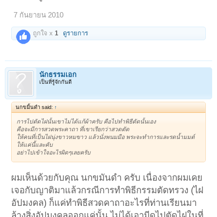
7 กันยายน 2010
ถูกใจ x
1
ดูรายการ
นักธรรมเอก
เป็นที่รู้จักกันดี
นกขมิ้นดำ said:
↑
การไปตัดไฝนั้นเขาไม่ได้แก้ผ้าครับ คือไปทำพิธีตัดนั้นเอง
คือจะมีการสวดพระคาถา ที่เขาเรียกว่าสวดตัด
ให้คนที่เป็นไฝนุ่งขาวหมขาว แล้วนั่งพนมมือ พระจะทำการและรดน้ำมมต์
ให้แค่นี้และคับ
อย่าไปเข้าใจอะไรผิดๆเลยครับ
ผมเห็นด้วยกับคุณ นกขมันดำ ครับ เนื่องจากผมเคย
เจอกับญาติมาแล้วกรณีการทำพิธีกรรมตัดทรวง (ไฝ
อัปมงคล) ก็แค่ทำพิธีสวดคาถาอะไรที่ท่านเรียนมา
ล้างสิ่งอัปมงคลออกแค่นั้น ไม่ได้เอามีดไปตัดไฝในที่