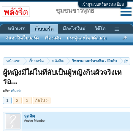
เข้าสู่ระบบหรือลงทะเบียน
ชุมชนชาวพุทธ
หน้าแรก
มีอะไรใหม่
วิดีโอ
เว็บบอร์ด
ค้นหาในเว็บบอร์ด
เรื่องเด่น
กระทู้และโพสต์ล่าสุด
หน้าแรก
เว็บบอร์ด
พลังจิต
วิทยาศาสตร์ทางจิต - ลึกลับ
ผู้หญิงมีไฝในที่ลับเป็นผู้หญิงกินผัวจริงเห
1
2
3
ถัดไป >
รอ...
แท็ก:
เพิ่มแท็ก
จุลจิต
Active Member