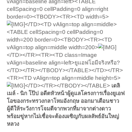
vAlign=baseline align=left><TABLE
cellSpacing=0 cellPadding=0 align=right
border=0><TBODY><TR><TD width=5>
</TD><TD vAlign=top align=middle>
<TABLE cellSpacing=0 cellPadding=0
width=200 border=0><TBODY><TR><TD
vAlign=top align=middle width=200>
</TD></TR><TR><TD class=Image
vAlign=baseline align=left>ยูเเอฟโอมีจริงหรือ?
</TD></TR></TBODY></TABLE></TD></TR>
<TR><TD vAlign=top align=middle height=5>
</TD></TR></TBODY></TABLE>
เดลิ
เมล์ - นิก โป๊ป อดีตหัวหน้าผู้ดูแลโครงการเรื่องยูเอฟ
โอของกระทรวงกลาโหมอังกฤษ ออกมาเตือนชาว
ผู้ดีให้ระวังการโจมตีจากพวกที่มาจากต่างดาว
พร้อมขู่หากไม่เชื่อจะต้องเผชิญกับผลลัพธ์อันใหญ่
หลวง