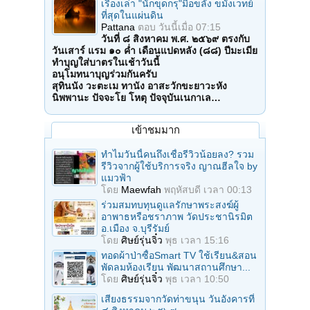
เรื่องเล่า "นักขุดกรุ"มือขลัง ขมังเวทย์
ที่สุดในแผ่นดิน
Pattana
ตอบ
วันนี้เมื่อ 07:15
วันที่ ๘ สิงหาคม พ.ศ. ๒๕๖๙ ตรงกับ
วันเสาร์ แรม ๑๐ ค่ำ เดือนแปดหลัง (๘๘) ปีมะเมีย
ทำบุญใส่บาตรในเช้าวันนี้
อนุโมทนาบุญร่วมกันครับ
สุทินนัง วะตะเม ทานัง อาสะวักขะยาวะหัง
นิพพานะ ปัจจะโย โหตุ ปัจจุบันเนกาเล…
เข้าชมมาก
ทำไมวันนี้คนถึงเชื่อรีวิวน้อยลง? รวม
รีวิวจากผู้ใช้บริการจริง ญาณฮีลใจ by
แมวฟ้า
โดย
Maewfah
พฤหัสบดี เวลา 00:13
ร่วมสมทบทุนดูแลรักษาพระสงฆ์ผู้
อาพาธหรือชราภาพ วัดประชานิรมิต
อ.เมือง จ.บุรีรัมย์
โดย
ศิษย์รุ่นจิ๋ว
พุธ เวลา 15:16
ทอดผ้าป่าซื้อSmart TV ใช้เรียน&สอน
พัดลมห้องเรียน พัฒนาสถานศึกษา...
โดย
ศิษย์รุ่นจิ๋ว
พุธ เวลา 10:50
เสียงธรรมจากวัดท่าขนุน วันอังคารที่