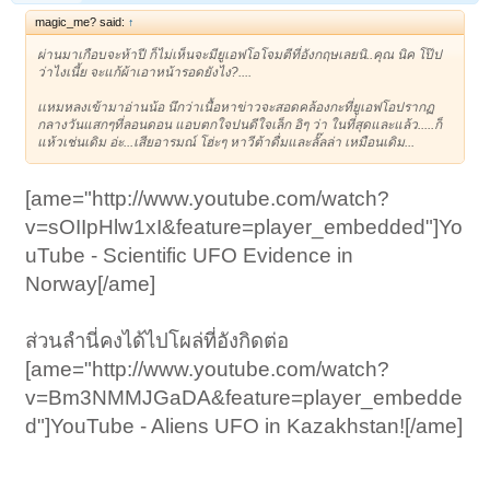
magic_me? said:
↑
ผ่านมาเกือบจะห้าปี ก็ไม่เห็นจะมียูเอฟโอโจมตีที่อังกฤษเลยนิ..คุณ นิค โป๊ป
ว่าไงเนี้ย จะแก้ผ้าเอาหน้ารอดยังไง?....
เเหมหลงเข้ามาอ่านน้อ นึกว่าเนื้อหาข่าวจะสอดคล้องกะที่ยูเอฟโอปรากฏ
กลางวันแสกๆที่ลอนดอน แอบตกใจปนดีใจเล็ก อิๆ ว่า ในที่สุดและแล้ว.....ก็
แห้วเช่นเดิม อ่ะ...เสียอารมณ์ โฮ่ะๆ หาวีต้าดื่มและลั๊ลล่า เหมือนเดิม...
[ame="http://www.youtube.com/watch?
v=sOIIpHlw1xI&feature=player_embedded"]Yo
uTube - ‪Scientific UFO Evidence in
Norway‬‏[/ame]
ส่วนลำนี่คงได้ไปโผล่ที่อังกิดต่อ
[ame="http://www.youtube.com/watch?
v=Bm3NMMJGaDA&feature=player_embedde
d"]YouTube - ‪Aliens UFO in Kazakhstan![/ame]