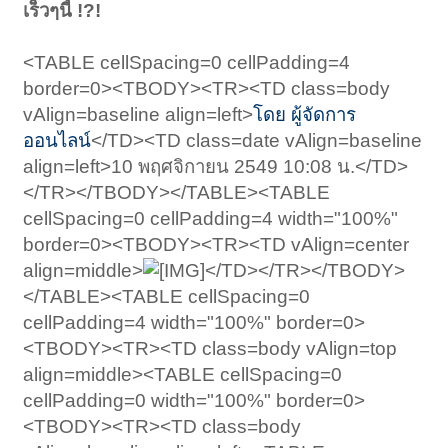
เร็วๆนี้ !?!
<TABLE cellSpacing=0 cellPadding=4
border=0><TBODY><TR><TD class=body
vAlign=baseline align=left>
โดย ผู้จัดการ
ออนไลน์
</TD><TD class=date vAlign=baseline
align=left>10 พฤศจิกายน 2549 10:08 น.</TD>
</TR></TBODY></TABLE><TABLE
cellSpacing=0 cellPadding=4 width="100%"
border=0><TBODY><TR><TD vAlign=center
align=middle>
</TD></TR></TBODY>
</TABLE><TABLE cellSpacing=0
cellPadding=4 width="100%" border=0>
<TBODY><TR><TD class=body vAlign=top
align=middle><TABLE cellSpacing=0
cellPadding=0 width="100%" border=0>
<TBODY><TR><TD class=body