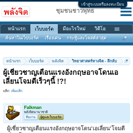
เข้าสู่ระบบหรือลงทะเบียน
ชุมชนชาวพุทธ
หน้าแรก
มีอะไรใหม่
วิดีโอ
เว็บบอร์ด
ค้นหาในเว็บบอร์ด
เรื่องเด่น
กระทู้และโพสต์ล่าสุด
หน้าแรก
เว็บบอร์ด
พลังจิต
วิทยาศาสตร์ทางจิต - ลึกลับ
ผู้เชี่ยวชาญเตือนแรงอังกฤษอาจโดนเอ
เลี่ยนโจมตีเร็วๆนี้ !?!
แท็ก:
เพิ่มแท็ก
Falkman
พลังจิตนานาชาติ
ทีมงาน
ผู้ดูแลเว็บบอร์ด
ผู้เชี่ยวชาญเตือนแรงอังกฤษอาจโดน'เอเลี่ยน'โจมตี