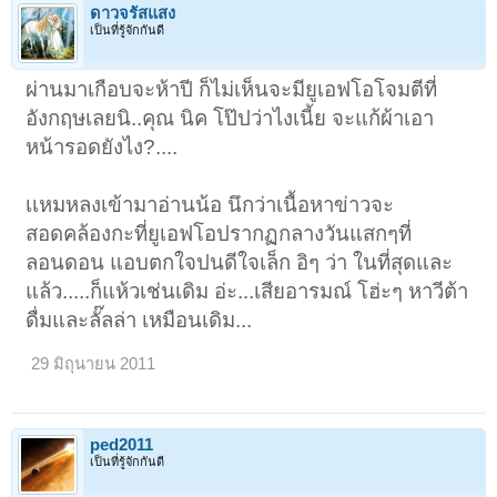
ดาวจรัสแสง
เป็นที่รู้จักกันดี
ผ่านมาเกือบจะห้าปี ก็ไม่เห็นจะมียูเอฟโอโจมตีที่
อังกฤษเลยนิ..คุณ นิค โป๊ปว่าไงเนี้ย จะแก้ผ้าเอา
หน้ารอดยังไง?....
เเหมหลงเข้ามาอ่านน้อ นึกว่าเนื้อหาข่าวจะ
สอดคล้องกะที่ยูเอฟโอปรากฏกลางวันแสกๆที่
ลอนดอน แอบตกใจปนดีใจเล็ก อิๆ ว่า ในที่สุดและ
แล้ว.....ก็แห้วเช่นเดิม อ่ะ...เสียอารมณ์ โฮ่ะๆ หาวีต้า
ดื่มและลั๊ลล่า เหมือนเดิม...
29 มิถุนายน 2011
ped2011
เป็นที่รู้จักกันดี