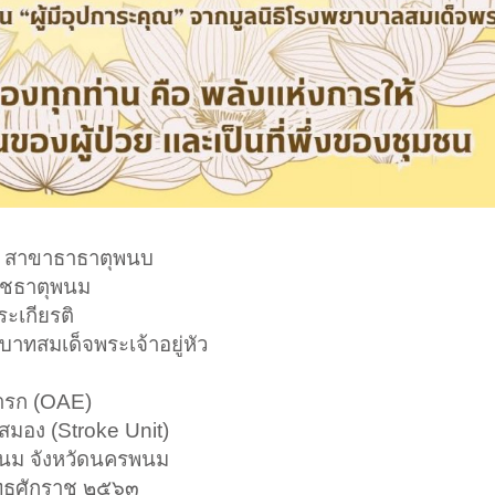
ช สาขาธาธาตุพนบ
าชธาตุพนม
ะเกียรติ
าทสมเด็จพระเจ้าอยู่หัว
ทารก (OAE)
สมอง (Stroke Unit)
นม จังหวัดนครพนม
พุทธศักราช ๒๕๖๓