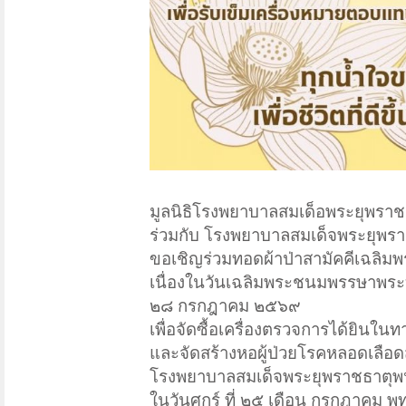
มูลนิธิโรงพยาบาลสมเด็อพระยุพรา
ร่วมกับ โรงพยาบาลสมเด็จพระยุพร
ขอเชิญร่วมทอดผ้าป่าสามัคคีเฉลิมพร
เนื่องในวันเฉลิมพระชนมพรรษาพระบ
๒๘ กรกฎาคม ๒๕๖๙
เพื่อจัดซื้อเครื่องตรวจการได้ยินใน
และจัดสร้างหอผู้ป่วยโรคหลอดเลือด
โรงพยาบาลสมเด็จพระยุพราชธาตุพ
ในวันศุกร์ ที่ ๒๕ เดือน กรกฎาคม 