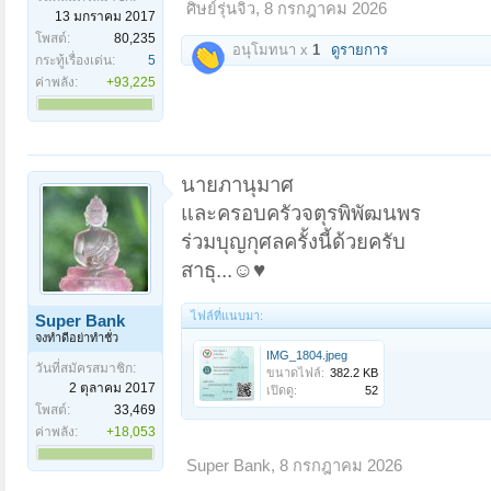
ศิษย์รุ่นจิ๋ว
,
8 กรกฎาคม 2026
13 มกราคม 2017
โพสต์:
80,235
อนุโมทนา x
1
ดูรายการ
กระทู้เรื่องเด่น:
5
ค่าพลัง:
+93,225
นายภานุมาศ
และครอบครัวจตุรพิพัฒนพร
ร่วมบุญกุศลครั้งนี้ด้วยครับ
สาธุ...☺️♥️
ไฟล์ที่แนบมา:
Super Bank
จงทำดีอย่าทำชั่ว
IMG_1804.jpeg
วันที่สมัครสมาชิก:
ขนาดไฟล์:
382.2 KB
2 ตุลาคม 2017
เปิดดู:
52
โพสต์:
33,469
ค่าพลัง:
+18,053
Super Bank
,
8 กรกฎาคม 2026