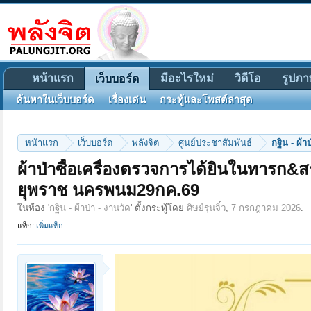
หน้าแรก
มีอะไรใหม่
วิดีโอ
รูปภา
เว็บบอร์ด
ค้นหาในเว็บบอร์ด
เรื่องเด่น
กระทู้และโพสต์ล่าสุด
หน้าแรก
เว็บบอร์ด
พลังจิต
ศูนย์ประชาสัมพันธ์
กฐิน - ผ้า
ผ้าป่าซื้อเครื่องตรวจการได้ยินในทารก&
ยุพราช นครพนม29กค.69
ในห้อง '
กฐิน - ผ้าป่า - งานวัด
' ตั้งกระทู้โดย
ศิษย์รุ่นจิ๋ว
,
7 กรกฎาคม 2026
.
แท็ก:
เพิ่มแท็ก