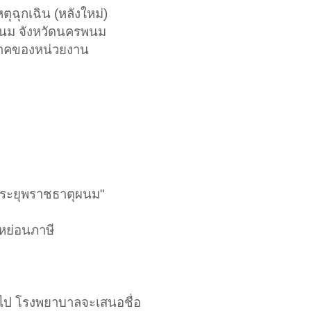
ตุฉุกเฉิน (หลังใหม่)
นม จังหวัดนครพนม
จาคของหน่วยงาน
พระยุพราชธาตุผนม"
หย่อนภาษี
นไป โรงพยาบาลจะเสนอชื่อ