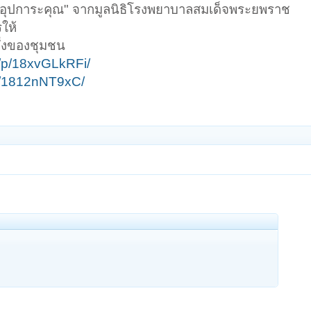
ู้มีอุปการะคุณ" จากมูลนิธิโรงพยาบาลสมเด็จพระยพราช
ให้
่พึ่งของชุมชน
/p/18xvGLkRFi/
e/1812nNT9xC/