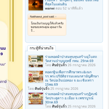
เรื่องเล่า "นักขุดกรุ"มือขลัง ขมังเวทย์
ที่สุดในแผ่นดิน
wanwi
ตอบ
52 นาทีที่แล้ว
Natthawut_pool said:
↑
โอนเงินร่วมบุญให้แล้วครับ
ขอขอบพระคุณ คุณอาวัน
วิ…
กระทู้ที่น่าสนใจ
ร่วมทอดผ้าป่าสมทบทุนสร้างอุโบสถ
วัดสวนป่าบุญฤทธิ์ กทม. 29กค.69
โดย
ศิษย์รุ่นจิ๋ว
26 กรกฎาคม 2026
ทอดกฐินเพื่อการศึกษาพระ&เณร
รร.พระปริยัติธรรมเเผนกสามัญศึกษา
ณ วัดบ่อเงินบ่อทอง จ.ฉะเชิงเทรา
15พย.69
โดย
ศิษย์รุ่นจิ๋ว
25 กรกฎาคม 2026
ร่วมทอดผ้าป่าสมทบทุนสร้างกุฎิสงฆ์
วัดประตูดาว อ.เมือง จ.เพชรบูรณ์
30กค.69
โดย
ศิษย์รุ่นจิ๋ว
25 กรกฎาคม 2026