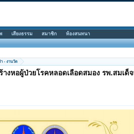
พ
เสียงธรรม
สมาชิก
ห้องสนทนา
ป่า - งานวัด
สร้างหอผู้ป่วยโรคหลอดเลือดสมอง รพ.สมเด็