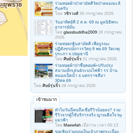
ร่วมทอดผ้าป่าสามัคคีวัดป่าคลองมะลิ
กันครับ
โดย
วชิรวงศ์
30 กรกฎาคม 2026
วันอาทิตย์ที่ 2 ส.ค. 69 ณ มูลนิธิพระ
อาจารย์มั่น
โดย
glassbuddha2009
28 กรกฎาคม
2026
ร่วมทอดกฐินสามัคคี เพื่อบูรณะ
ปฏิสังขรณ์ถาวรวัตถุ 8 พย.69 วัดเกตุ
ประภา จ.ปทุมธานี
โดย
ศิษย์รุ่นจิ๋ว
31 กรกฎาคม 2026
ร่วมทอดผ้าป่าซื้อคอมพ์+ปรับปรุง
สนามเด็กเล่น&ระบบไฟฟ้า รร.บ้าน
หนองเป็ดน้ำ จ.นครราชสีมา
30สค.69
โดย
ศิษย์รุ่นจิ๋ว
28 กรกฎาคม 2026
เข้าชมมาก
ทำไมวันนี้คนถึงเชื่อรีวิวน้อยลง? รวม
รีวิวจากผู้ใช้บริการจริง ญาณฮีลใจ by
แมวฟ้า
โดย
Maewfah
เมื่อวาน เวลา 00:13
ขอเชิญร่วมบุญเป็นเจ้าภาพกระเบื้อง