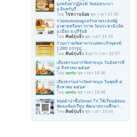
มุงหลังคากุฏิสงฆ์ วัดล่องกะเบา
อ.อินทร์บุรี...
โดย
ไข่หวานน้อย
พุธ เวลา 07:30
ร่วมสมทบทุนดูแลรักษาพระสงฆ์ผู้
อาพาธหรือชราภาพ วัดประชานิรมิต
อ.เมือง จ.บุรีรัมย์
โดย
ศิษย์รุ่นจิ๋ว
พุธ เวลา 15:16
ร่วมถวายภัตตาหารแด่พระภิกษุสงฆ์
1,000 กว่ารูป...
โดย
ศิษย์รุ่นจิ๋ว
อังคาร เวลา 22:07
เสียงธรรมจากวัดท่าขนุน วันอังคารที่
๔ สิงหาคม ๒๕๖๙
โดย
iamfu
พุธ เวลา 10:36
เสียงธรรมจากวัดท่าขนุน วันพุธที่ ๕
สิงหาคม ๒๕๖๙
โดย
iamfu
พุธ เวลา 19:48
ทอดผ้าป่าซื้อSmart TV ใช้เรียน&สอน
พัดลมห้องเรียน พัฒนาสถานศึกษา...
โดย
ศิษย์รุ่นจิ๋ว
พุธ เวลา 10:50