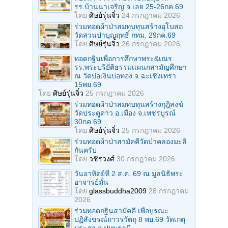
รร.บ้านนาเจริญ จ.เลย 25-26กค.69
โดย
ศิษย์รุ่นจิ๋ว
24 กรกฎาคม 2026
ร่วมทอดผ้าป่าสมทบทุนสร้างอุโบสถ
วัดสวนป่าบุญฤทธิ์ กทม. 29กค.69
โดย
ศิษย์รุ่นจิ๋ว
26 กรกฎาคม 2026
ทอดกฐินเพื่อการศึกษาพระ&เณร
รร.พระปริยัติธรรมเเผนกสามัญศึกษา
ณ วัดบ่อเงินบ่อทอง จ.ฉะเชิงเทรา
15พย.69
โดย
ศิษย์รุ่นจิ๋ว
25 กรกฎาคม 2026
ร่วมทอดผ้าป่าสมทบทุนสร้างกุฎิสงฆ์
วัดประตูดาว อ.เมือง จ.เพชรบูรณ์
30กค.69
โดย
ศิษย์รุ่นจิ๋ว
25 กรกฎาคม 2026
ร่วมทอดผ้าป่าสามัคคีวัดป่าคลองมะลิ
กันครับ
โดย
วชิรวงศ์
30 กรกฎาคม 2026
วันอาทิตย์ที่ 2 ส.ค. 69 ณ มูลนิธิพระ
อาจารย์มั่น
โดย
glassbuddha2009
28 กรกฎาคม
2026
ร่วมทอดกฐินสามัคคี เพื่อบูรณะ
ปฏิสังขรณ์ถาวรวัตถุ 8 พย.69 วัดเกตุ