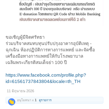
ขอเชิญผู้มีจิตศรัทธา
ร่วมบริจาคสมทบทุนปรับปรุงอาคารอุบัติเหตุ -
ฉุกเฉิน ห้องปฏิบัติการทางการแพทย์ และจัดซื้อ
เครื่องมือทางการแพทย์ให้กับโรงพยาบาล
เฉลิมพระเกียรติสมเด็จย่า 100 ปี
https://www.facebook.com/profile.php?
id=61561737843804&locale=th_TH
11 มิถุนายน 2026
อนุโมทนา x
1
ดูรายการ