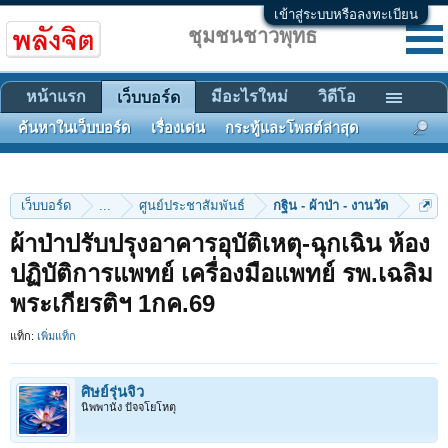
เข้าสู่ระบบหรือลงทะเบียน
ชุมชนชาวพุทธ
หน้าแรก
มีอะไรใหม่
วิดีโอ
เว็บบอร์ด
ค้นหาในเว็บบอร์ด
เรื่องเด่น
กระทู้และโพสต์ล่าสุด
เว็บบอร์ด
...
ศูนย์ประชาสัมพันธ์
กฐิน - ผ้าป่า - งานวัด
ผ้าป่าปรับปรุงอาคารอุบัติเหตุ-ฉุกเฉิน ห้อง
ปฏิบัติการแพทย์ เครื่องมือแพทย์ รพ.เฉลิม
พระเกียรติฯ 1กค.69
แท็ก:
เพิ่มแท็ก
ศิษย์รุ่นจิ๋ว
นิพพานัง ปัจจโยโหตุ