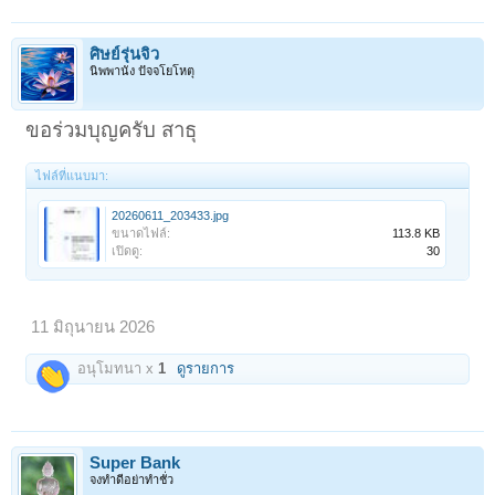
ศิษย์รุ่นจิ๋ว
นิพพานัง ปัจจโยโหตุ
ขอร่วมบุญครับ สาธุ
ไฟล์ที่แนบมา:
20260611_203433.jpg
ขนาดไฟล์:
113.8 KB
เปิดดู:
30
11 มิถุนายน 2026
อนุโมทนา x
1
ดูรายการ
Super Bank
จงทำดีอย่าทำชั่ว