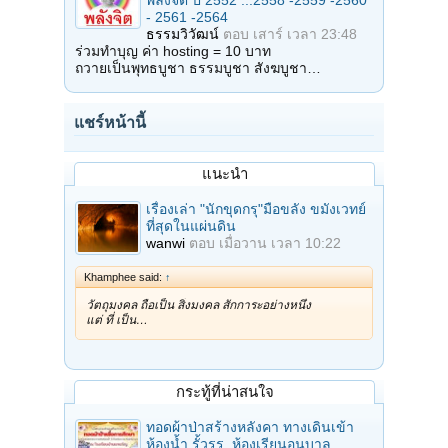
พลังจิต ปี 2552 ...2558 -2559 -2560
- 2561 -2564
ธรรมวิวัฒน์
ตอบ
เสาร์ เวลา 23:48
ร่วมทำบุญ ค่า hosting = 10 บาท
ถวายเป็นพุทธบูชา ธรรมบูชา สังฆบูชา…
แชร์หน้านี้
แนะนำ
เรื่องเล่า "นักขุดกรุ"มือขลัง ขมังเวทย์
ที่สุดในแผ่นดิน
wanwi
ตอบ
เมื่อวาน เวลา 10:22
Khamphee said:
↑
วัตถุมงคล ถือเป็น สิ่งมงคล สักการะอย่างหนึ่ง
แต่ ที่ เป็น…
กระทู้ที่น่าสนใจ
ทอดผ้าป่าสร้างหลังคา ทางเดินเข้า
ห้องน้ำ รั้วรร. ห้องเรียนอนุบาล