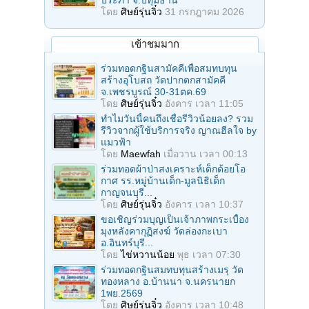
ประภา จ.ปทุมธานี
โดย
ศิษย์รุ่นจิ๋ว
31 กรกฎาคม 2026
เข้าชมมาก
ร่วมทอดกฐินสามัคคีเพื่อสมทบทุน
สร้างอุโบสถ วัดปากตกสามัคคี
จ.เพชรบูรณ์ 30-31ตค.69
โดย
ศิษย์รุ่นจิ๋ว
อังคาร เวลา 11:05
ทำไมวันนี้คนถึงเชื่อรีวิวน้อยลง? รวม
รีวิวจากผู้ใช้บริการจริง ญาณฮีลใจ by
แมวฟ้า
โดย
Maewfah
เมื่อวาน เวลา 00:13
ร่วมทอดผ้าป่าสงเคราะห์เด็กด้อยโอ
กาศ รร.หมู่บ้านเด็ก-มูลนิธิเด็ก
กาญจนบุรี...
โดย
ศิษย์รุ่นจิ๋ว
อังคาร เวลา 10:37
ขอเชิญร่วมบุญเป็นเจ้าภาพกระเบื้อง
มุงหลังคากุฏิสงฆ์ วัดล่องกะเบา
อ.อินทร์บุรี...
โดย
ไข่หวานน้อย
พุธ เวลา 07:30
ร่วมทอดกฐินสมทบทุนสร้างเมรุ วัด
ทองหลาง อ.บ้านนา จ.นครนายก
1พย.2569
โดย
ศิษย์รุ่นจิ๋ว
อังคาร เวลา 10:48