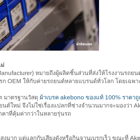
ม่
nufacturer) หมายถึงผู้ผลิตชิ้นส่วนที่ส่งให้โรงงานรถย
าเบรก OEM ให้กับค่ายรถยนต์หลายแบรนด์ทั่วโลก โดยเฉพาะร
ต มาตรฐานวัสดุ
ผ้าเบรค akebono ของแท้ 100% ราคาถู
ยนต์ใหม่ จึงไม่ใช่เรื่องแปลกที่ช่างจำนวนมากจะมองว่า A
าคาที่คุ้มค่ากว่าในหลายรุ่นรถ
ูงมาก แต่แลกกับเสียงดังหรือกินจานเบรกเร็ว ขณะที่ A