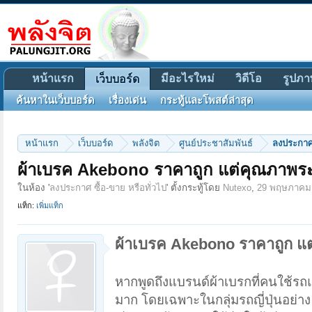
หน้าแรก
มีอะไรใหม่
วิดีโอ
รูปภา
เว็บบอร์ด
ค้นหาในเว็บบอร์ด
เรื่องเด่น
กระทู้และโพสต์ล่าสุด
หน้าแรก
เว็บบอร์ด
พลังจิต
ศูนย์ประชาสัมพันธ์
ลงประกาศ 
ผ้าเบรค Akebono ราคาถูก แต่คุณภาพร
ในห้อง '
ลงประกาศ ซื้อ-ขาย หรือทั่วไป
' ตั้งกระทู้โดย
Nutexo
,
29 พฤษภาคม
แท็ก:
เพิ่มแท็ก
ผ้าเบรค Akebono ราคาถูก แ
หากพูดถึงแบรนด์ผ้าเบรกที่คนใช้รถและ
มาก โดยเฉพาะในกลุ่มรถญี่ปุ่นอย่าง