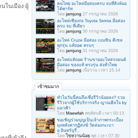
คนไทย อะไหล่มือสองครบ จบที่สิงห์ออ
ในเมือง ผู้
โต้พาร์ท
โดย
jamjung
27 กรกฎาคม 2026
อะไหล่เซียงกง Toyota Seinta มือสอง
ครบ จบ ที่เดียว
โดย
jamjung
30 กรกฎาคม 2026
อะไหล่ Cruze มือสอง เบนซิน ดีเซล
ทุกรุ่น แท้ถอด ครบๆ
โดย
jamjung
31 กรกฎาคม 2026
อะไหล่แท้ถอด ร้านขายอะไหล่รถยนต์
มือสอง ของแท้ ตรงรุ่น ส่งทั่วไทย
โดย
jamjung
เมื่อวาน เวลา 15:14
เข้าชมมาก
ทำไมวันนี้คนถึงเชื่อรีวิวน้อยลง? รวม
รีวิวจากผู้ใช้บริการจริง ญาณฮีลใจ by
แมวฟ้า
โดย
Maewfah
พฤหัสบดี เวลา 00:13
ขอเชิญร่วมบุญเป็นเจ้าภาพกระเบื้อง
มุงหลังคากุฏิสงฆ์ วัดล่องกะเบา
อ.อินทร์บุรี...
โดย
ไข่หวานน้อย
พุธ เวลา 07:30
ที่เข้าถึง