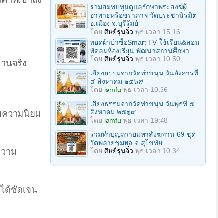
ร่วมสมทบทุนดูแลรักษาพระสงฆ์ผู้
อาพาธหรือชราภาพ วัดประชานิรมิต
อ.เมือง จ.บุรีรัมย์
โดย
ศิษย์รุ่นจิ๋ว
พุธ เวลา 15:16
ทอดผ้าป่าซื้อSmart TV ใช้เรียน&สอน
พัดลมห้องเรียน พัฒนาสถานศึกษา...
โดย
ศิษย์รุ่นจิ๋ว
พุธ เวลา 10:50
งานจริง
เสียงธรรมจากวัดท่าขนุน วันอังคารที่
๔ สิงหาคม ๒๕๖๙
โดย
iamfu
พุธ เวลา 10:36
เสียงธรรมจากวัดท่าขนุน วันพุธที่ ๕
สิงหาคม ๒๕๖๙
ับความนิยม
โดย
iamfu
พุธ เวลา 19:48
ร่วมทําบุญถวายมหาสังฆทาน 69 ชุด
วัดพลายชุมพล จ.สุโขทัย
อความ
โดย
ศิษย์รุ่นจิ๋ว
พุธ เวลา 10:34
าได้ชัดเจน