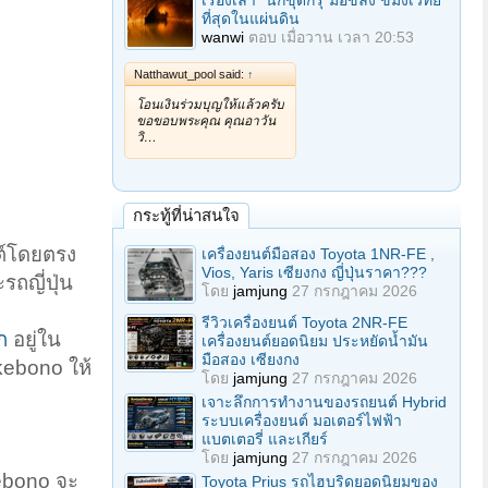
เรื่องเล่า "นักขุดกรุ"มือขลัง ขมังเวทย์
ที่สุดในแผ่นดิน
wanwi
ตอบ
เมื่อวาน เวลา 20:53
Natthawut_pool said:
↑
โอนเงินร่วมบุญให้แล้วครับ
ขอขอบพระคุณ คุณอาวัน
วิ…
กระทู้ที่น่าสนใจ
นต์โดยตรง
เครื่องยนต์มือสอง Toyota 1NR-FE ,
Vios, Yaris เซียงกง ญี่ปุ่นราคา???
ถญี่ปุ่น
โดย
jamjung
27 กรกฎาคม 2026
รีวิวเครื่องยนต์ Toyota 2NR-FE
ก
อยู่ใน
เครื่องยนต์ยอดนิยม ประหยัดน้ำมัน
มือสอง เซียงกง
kebono ให้
โดย
jamjung
27 กรกฎาคม 2026
เจาะลึกการทำงานของรถยนต์ Hybrid
ระบบเครื่องยนต์ มอเตอร์ไฟฟ้า
แบตเตอรี่ และเกียร์
โดย
jamjung
27 กรกฎาคม 2026
kebono จะ
Toyota Prius รถไฮบริดยอดนิยมของ