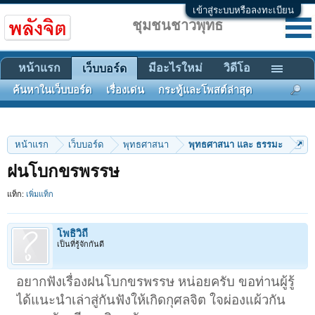
เข้าสู่ระบบหรือลงทะเบียน
ชุมชนชาวพุทธ
หน้าแรก
มีอะไรใหม่
วิดีโอ
เว็บบอร์ด
ค้นหาในเว็บบอร์ด
เรื่องเด่น
กระทู้และโพสต์ล่าสุด
หน้าแรก
เว็บบอร์ด
พุทธศาสนา
พุทธศาสนา และ ธรรมะ
ฝนโบกขรพรรษ
แท็ก:
เพิ่มแท็ก
โพธิวิถี
เป็นที่รู้จักกันดี
อยากฟังเรื่องฝนโบกขรพรรษ หน่อยครับ ขอท่านผู้รู้
ได้แนะนำเล่าสู่กันฟังให้เกิดกุศลจิต ใจผ่องแผ้วกัน