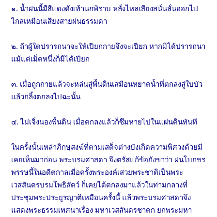
๑. น้ำฝนนี้มีสีแดงดังเท้านกพิราบ หลั่งไหลเสียงสนั่นลั่นออกไป
ไกลเหมือนเสียงสายฝนธรรมดา
๒. ถ้าผู้ใดปรารถนาจะให้เปียกกายจึงจะเปียก หากมิได้ปรารถนา
แม้แต่เม็ดหนึ่งก็มิได้เปียก
๓. เมื่อถูกกายแล้วจะหล่นสู่พื้นดินเสมือนหยาดน้ำที่ตกลงสู่ใบบัว
แล้วกลิ้งตกลงไปฉะนั้น
๔. ไม่เจิ่งนองพื้นดิน เมื่อตกลงแล้วก็ซึมหายไปในแผ่นดินทันที
ในครั้งนั้นเหล่าภิกษุสงฆ์ที่ตามเสด็จต่างบังเกิดความพิศวงด้วยมี
เคยเห็นมาก่อน พระบรมศาสดา จึงตรัสแก้ข้อกังขาว่า ฝนโบกขร
พรรษนี้ในอดีตกาลเมื่อครั้งพระองค์เสวยพระชาติเป็นพระ
เวสสันดรบรมโพธิสัตว์ ก็เคยได้ตกลงมาแล้วในท่ามกลางที่
ประชุมพระประยูรญาติเหมือนครั้งนี้ แล้วพระบรมศาสดาจึง
แสดงพระธรรมเทศนาเรื่อง มหาเวสสันดรชาดก ยกพระมหา