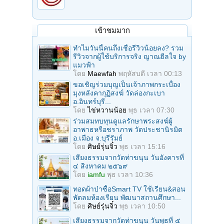
เข้าชมมาก
ทำไมวันนี้คนถึงเชื่อรีวิวน้อยลง? รวม
รีวิวจากผู้ใช้บริการจริง ญาณฮีลใจ by
แมวฟ้า
โดย
Maewfah
พฤหัสบดี เวลา 00:13
ขอเชิญร่วมบุญเป็นเจ้าภาพกระเบื้อง
มุงหลังคากุฏิสงฆ์ วัดล่องกะเบา
อ.อินทร์บุรี...
โดย
ไข่หวานน้อย
พุธ เวลา 07:30
ร่วมสมทบทุนดูแลรักษาพระสงฆ์ผู้
อาพาธหรือชราภาพ วัดประชานิรมิต
อ.เมือง จ.บุรีรัมย์
โดย
ศิษย์รุ่นจิ๋ว
พุธ เวลา 15:16
เสียงธรรมจากวัดท่าขนุน วันอังคารที่
๔ สิงหาคม ๒๕๖๙
โดย
iamfu
พุธ เวลา 10:36
ทอดผ้าป่าซื้อSmart TV ใช้เรียน&สอน
พัดลมห้องเรียน พัฒนาสถานศึกษา...
โดย
ศิษย์รุ่นจิ๋ว
พุธ เวลา 10:50
เสียงธรรมจากวัดท่าขนุน วันพุธที่ ๕