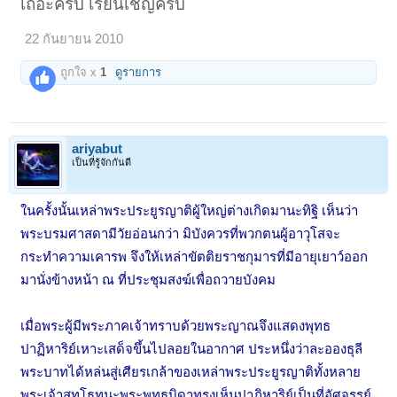
เถอะครับ เรียนเชิญครับ
22 กันยายน 2010
ถูกใจ x
1
ดูรายการ
ariyabut
เป็นที่รู้จักกันดี
ในครั้งนั้นเหล่าพระประยูรญาติผู้ใหญ่ต่างเกิดมานะทิฐิ เห็นว่า
พระบรมศาสดามีวัยอ่อนกว่า มิบังควรที่พวกตนผู้อาวุโสจะ
กระทำความเคารพ จึงให้เหล่าขัตติยราชกุมารที่มีอายุเยาว์ออก
มานั่งข้างหน้า ณ ที่ประชุมสงฆ์เพื่อถวายบังคม
เมื่อพระผู้มีพระภาคเจ้าทราบด้วยพระญาณจึงแสดงพุทธ
ปาฏิหาริย์เหาะเสด็จขึ้นไปลอยในอากาศ ประหนึ่งว่าละอองธุลี
พระบาทได้หล่นสู่เศียรเกล้าของเหล่าพระประยูรญาติทั้งหลาย
พระเจ้าสุทโธทนะพระพทุธบิดาทรงเห็นปาฏิหาริย์เป็นที่อัศจรรย์