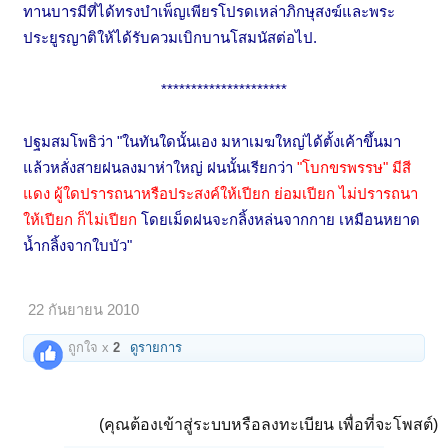
ทานบารมีที่ได้ทรงบำเพ็ญเพียรโปรดเหล่าภิกษุสงฆ์และพระ
ประยูรญาติให้ได้รับควมเบิกบานโสมนัสต่อไป.
*********************
ปฐมสมโพธิว่า "ในทันใดนั้นเอง มหาเมฆใหญ่ได้ตั้งเค้าขึ้นมา
แล้วหลั่งสายฝนลงมาห่าใหญ่ ฝนนั้นเรียกว่า
"โบกขรพรรษ"
มีสี
แดง ผู้ใดปรารถนาหรือประสงค์ให้เปียก ย่อมเปียก ไม่ปรารถนา
ให้เปียก ก็ไม่เปียก
โดยเม็ดฝนจะกลิ้งหล่นจากกาย เหมือนหยาด
น้ำกลิ้งจากใบบัว"
22 กันยายน 2010
ถูกใจ x
2
ดูรายการ
(คุณต้องเข้าสู่ระบบหรือลงทะเบียน เพื่อที่จะโพสต์)