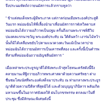
จึงประนมหัตถ์ถวายนมัสการแล้วกราบทูลว่า
" ข้าแต่สมเด็จพระผู้มีพระภาค แต่กาลก่อนเมือพระองค์ประสูติ
วันแรก หม่อมฉันไห้พี่เลี้ยงนำมาเพื่อนมัสการกาฬเทวิลดาบส
หม่อมฉันได้ถวายอภิวาทเป็นปฐม ครั้นถึงงานพระราชพิธีวิป
ปมงคลแรกนาขวัญ พระองค์ประทับ ณ ใต้ต้นหว้า เงาร่มไม้หว้า
นั้นก็มิได้เคลื่อนขยับไปตามแนวดวงตะวันแม้เป็นเวลาบ่าย
หม่อมฉันได้ถวายนมัสการเป็นเคารพที่สอง และครั้งนี้เป็นคำรพ
ที่สามที่หม่อมฉ้นถวายอัญชลีนมัสการ "
เมื่อเหล่าพระประยูรญาติได้ฟังพระเจ้าสุทโธทนะตรัสดังนี้จึง
คลายมานะทิฐิถวายอภิวาทพระศาสดาด้วยความศรัทธา ต่าง
ชื่นชมโสมนัสที่พระองค์เสด็จมาประทับ ณ ท่ามกลางพระประยูร
ญาติด้วยความปีติหาที่สุดมิได้ และด้วยบุญญาภินิหาร พลันเกิด
มหาเมฆขึ้นในอากาศยังผลให้ ฝนโบกขรพรรษ ตกลงมาในที่
ประชุม ซึ่งมีลักษณะพิเศษดังนี้