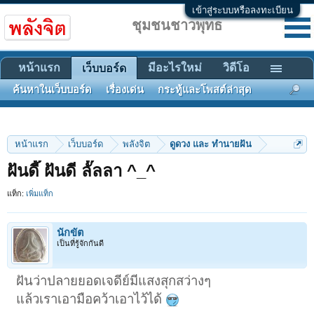
เข้าสู่ระบบหรือลงทะเบียน
ชุมชนชาวพุทธ
หน้าแรก
มีอะไรใหม่
วิดีโอ
เว็บบอร์ด
ค้นหาในเว็บบอร์ด
เรื่องเด่น
กระทู้และโพสต์ล่าสุด
หน้าแรก
เว็บบอร์ด
พลังจิต
ดูดวง และ ทำนายฝัน
ฝันดี๊ ฝันดี ลั๊ลลา ^_^
แท็ก:
เพิ่มแท็ก
นักขัต
เป็นที่รู้จักกันดี
ฝันว่าปลายยอดเจดีย์มีแสงสุกสว่างๆ
แล้วเราเอามือคว้าเอาไว้ได้