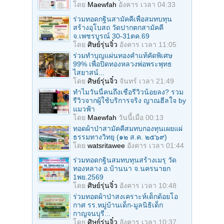
โดย
Maewfah
อังคาร เวลา 04:33
ร่วมทอดกฐินสามัคคีเพื่อสมทบทุน
สร้างอุโบสถ วัดปากตกสามัคคี
จ.เพชรบูรณ์ 30-31ตค.69
โดย
ศิษย์รุ่นจิ๋ว
อังคาร เวลา 11:05
ร่วมทําบุญแผ่นทองคำแท้คัดพิเศษ
99% เพื่อปิดทองหลวงพ่อพระพุทธ
ไสยาสน์...
โดย
ศิษย์รุ่นจิ๋ว
จันทร์ เวลา 21:49
ทำไมวันนี้คนถึงเชื่อรีวิวน้อยลง? รวม
รีวิวจากผู้ใช้บริการจริง ญาณฮีลใจ by
แมวฟ้า
โดย
Maewfah
วันนี้เมื่อ 00:13
ทอดผ้าป่าสามัคคีสมทบกองทุนเผยแผ่
ธรรมทางวิทยุ (๑๒ ส.ค. ๒๕๖๙)
โดย
watsritawee
อังคาร เวลา 01:44
ร่วมทอดกฐินสมทบทุนสร้างเมรุ วัด
ทองหลาง อ.บ้านนา จ.นครนายก
1พย.2569
โดย
ศิษย์รุ่นจิ๋ว
อังคาร เวลา 10:48
ร่วมทอดผ้าป่าสงเคราะห์เด็กด้อยโอ
กาศ รร.หมู่บ้านเด็ก-มูลนิธิเด็ก
กาญจนบุรี...
โดย
ศิษย์รุ่นจิ๋ว
อังคาร เวลา 10:37