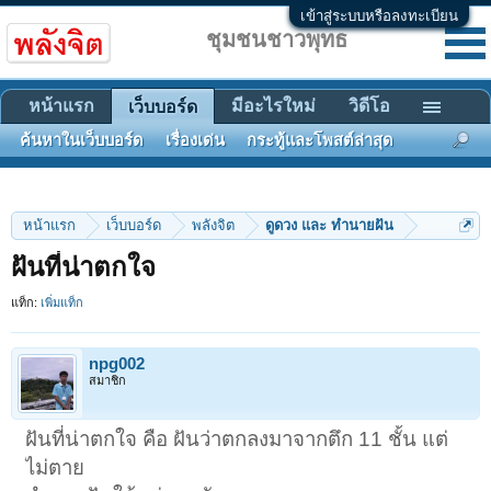
เข้าสู่ระบบหรือลงทะเบียน
ชุมชนชาวพุทธ
หน้าแรก
มีอะไรใหม่
วิดีโอ
เว็บบอร์ด
ค้นหาในเว็บบอร์ด
เรื่องเด่น
กระทู้และโพสต์ล่าสุด
หน้าแรก
เว็บบอร์ด
พลังจิต
ดูดวง และ ทำนายฝัน
ฝันที่น่าตกใจ
แท็ก:
เพิ่มแท็ก
npg002
สมาชิก
ฝันที่น่าตกใจ คือ ฝันว่าตกลงมาจากตึก 11 ชั้น แต่
ไม่ตาย