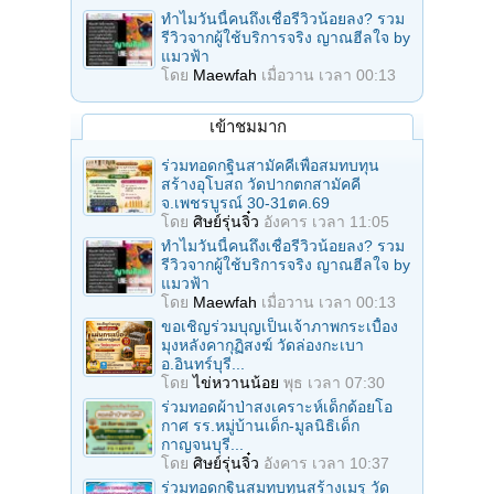
ทำไมวันนี้คนถึงเชื่อรีวิวน้อยลง? รวม
รีวิวจากผู้ใช้บริการจริง ญาณฮีลใจ by
แมวฟ้า
โดย
Maewfah
เมื่อวาน เวลา 00:13
เข้าชมมาก
ร่วมทอดกฐินสามัคคีเพื่อสมทบทุน
สร้างอุโบสถ วัดปากตกสามัคคี
จ.เพชรบูรณ์ 30-31ตค.69
โดย
ศิษย์รุ่นจิ๋ว
อังคาร เวลา 11:05
ทำไมวันนี้คนถึงเชื่อรีวิวน้อยลง? รวม
รีวิวจากผู้ใช้บริการจริง ญาณฮีลใจ by
แมวฟ้า
โดย
Maewfah
เมื่อวาน เวลา 00:13
ขอเชิญร่วมบุญเป็นเจ้าภาพกระเบื้อง
มุงหลังคากุฏิสงฆ์ วัดล่องกะเบา
อ.อินทร์บุรี...
โดย
ไข่หวานน้อย
พุธ เวลา 07:30
ร่วมทอดผ้าป่าสงเคราะห์เด็กด้อยโอ
กาศ รร.หมู่บ้านเด็ก-มูลนิธิเด็ก
กาญจนบุรี...
โดย
ศิษย์รุ่นจิ๋ว
อังคาร เวลา 10:37
ร่วมทอดกฐินสมทบทุนสร้างเมรุ วัด