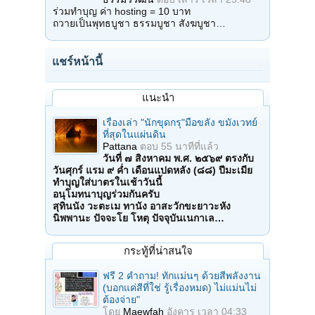
ร่วมทำบุญ ค่า hosting = 10 บาท
ถวายเป็นพุทธบูชา ธรรมบูชา สังฆบูชา…
แชร์หน้านี้
แนะนำ
เรื่องเล่า "นักขุดกรุ"มือขลัง ขมังเวทย์
ที่สุดในแผ่นดิน
Pattana
ตอบ
55 นาทีที่แล้ว
วันที่ ๗ สิงหาคม พ.ศ. ๒๕๖๙ ตรงกับ
วันศุกร์ แรม ๙ ค่ำ เดือนแปดหลัง (๘๘) ปีมะเมีย
ทำบุญใส่บาตรในเช้าวันนี้
อนุโมทนาบุญร่วมกันครับ
สุทินนัง วะตะเม ทานัง อาสะวักขะยาวะหัง
นิพพานะ ปัจจะโย โหตุ ปัจจุบันเนกาเล…
กระทู้ที่น่าสนใจ
ฟรี 2 คำถาม! ทักแม่นๆ ด้วยสีพลังงาน
(บอกแค่สีที่ใช่ รู้เรื่องหมด) ไม่แม่นไม่
ต้องจ่าย"
โดย
Maewfah
อังคาร เวลา 04:33