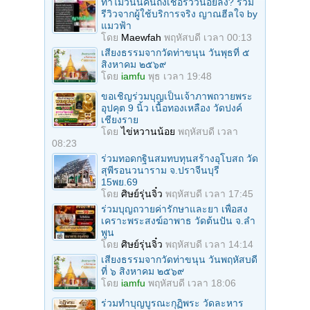
ทำไมวันนี้คนถึงเชื่อรีวิวน้อยลง? รวม
รีวิวจากผู้ใช้บริการจริง ญาณฮีลใจ by
แมวฟ้า
โดย
Maewfah
พฤหัสบดี เวลา 00:13
เสียงธรรมจากวัดท่าขนุน วันพุธที่ ๕
สิงหาคม ๒๕๖๙
โดย
iamfu
พุธ เวลา 19:48
ขอเชิญร่วมบุญเป็นเจ้าภาพถวายพระ
อุปคุต 9 นิ้ว เนื้อทองเหลือง วัดปงค์
เชียงราย
โดย
ไข่หวานน้อย
พฤหัสบดี เวลา
08:23
ร่วมทอดกฐินสมทบทุนสร้างอุโบสถ วัด
สุพีรอนวนาราม จ.ปราจีนบุรี
15พย.69
โดย
ศิษย์รุ่นจิ๋ว
พฤหัสบดี เวลา 17:45
ร่วมบุญถวายค่ารักษาและยา เพื่อสง
เคราะพระสงฆ์อาพาธ วัดต้นปัน จ.ลํา
พูน
โดย
ศิษย์รุ่นจิ๋ว
พฤหัสบดี เวลา 14:14
เสียงธรรมจากวัดท่าขนุน วันพฤหัสบดี
ที่ ๖ สิงหาคม ๒๕๖๙
โดย
iamfu
พฤหัสบดี เวลา 18:06
ร่วมทําบุญบูรณะกุฏิพระ วัดละหาร