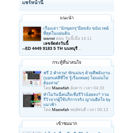
แชร์หน้านี้
แนะนำ
เรื่องเล่า "นักขุดกรุ"มือขลัง ขมังเวทย์
ที่สุดในแผ่นดิน
wanwi
ตอบ
วันนี้เมื่อ 14:11
เลขจัดส่งวันนี้
--ED 4449 9183 5 TH นนทบุรี
…
กระทู้ที่น่าสนใจ
ฟรี 2 คำถาม! ทักแม่นๆ ด้วยสีพลังงาน
(บอกแค่สีที่ใช่ รู้เรื่องหมด) ไม่แม่นไม่
ต้องจ่าย"
โดย
Maewfah
อังคาร เวลา 04:33
ทำไมวันนี้คนถึงเชื่อรีวิวน้อยลง? รวม
รีวิวจากผู้ใช้บริการจริง ญาณฮีลใจ by
แมวฟ้า
โดย
Maewfah
พฤหัสบดี เวลา 00:13
เข้าชมมาก