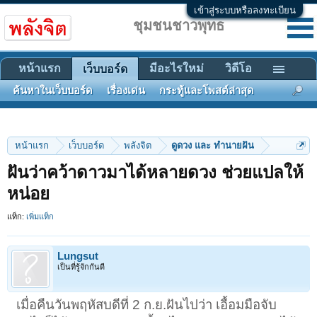
เข้าสู่ระบบหรือลงทะเบียน
ชุมชนชาวพุทธ
หน้าแรก
มีอะไรใหม่
วิดีโอ
เว็บบอร์ด
ค้นหาในเว็บบอร์ด
เรื่องเด่น
กระทู้และโพสต์ล่าสุด
หน้าแรก
เว็บบอร์ด
พลังจิต
ดูดวง และ ทำนายฝัน
ฝันว่าคว้าดาวมาได้หลายดวง ช่วยแปลให้
หน่อย
แท็ก:
เพิ่มแท็ก
Lungsut
เป็นที่รู้จักกันดี
เมื่อคืนวันพฤหัสบดีที่ 2 ก.ย.ฝันไปว่า เอื้อมมือจับ