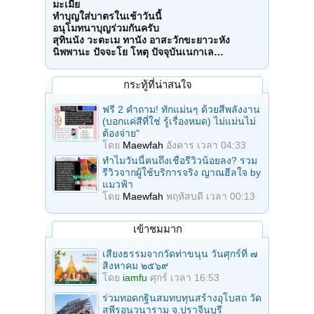
มะเมีย
ทำบุญใส่บาตรในเช้าวันนี้
อนุโมทนาบุญร่วมกันครับ
สุทินนัง วะตะเม ทานัง อาสะวักขะยาวะหัง
นิพพานะ ปัจจะโย โหตุ ปัจจุบันเนกาเล…
กระทู้ที่น่าสนใจ
ฟรี 2 คำถาม! ทักแม่นๆ ด้วยสีพลังงาน
(บอกแค่สีที่ใช่ รู้เรื่องหมด) ไม่แม่นไม่
ต้องจ่าย"
โดย
Maewfah
อังคาร เวลา 04:33
ทำไมวันนี้คนถึงเชื่อรีวิวน้อยลง? รวม
รีวิวจากผู้ใช้บริการจริง ญาณฮีลใจ by
แมวฟ้า
โดย
Maewfah
พฤหัสบดี เวลา 00:13
เข้าชมมาก
เสียงธรรมจากวัดท่าขนุน วันศุกร์ที่ ๗
สิงหาคม ๒๕๖๙
โดย
iamfu
ศุกร์ เวลา 16:53
ร่วมทอดกฐินสมทบทุนสร้างอุโบสถ วัด
สุพีรอนวนาราม จ.ปราจีนบุรี