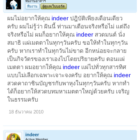
ทีมงานอาสาฯ
ทีมงาน
ผู้ดูแลเว็บบอร์ด
ผมไม่อยากให้คุณ
indeer
ปฎิบัติเพียงเดือนเดียว
ครับ ผมไม่รู้ว่า ฝันนี้ ท่านมาเตือนจริงหรือไม่ เเต่ถึง
จริงหรือไม่ ผมก็อยากให้คุณ
indeer
สวดมนต์ นั่ง
สมาธิ เเผ่เมตตาในทุกๆวันครับ ขอให้ทําในทุกๆวัน
ครับ หากเราทําในทุกวันไม่ขาด อีกหน่อยจะกลาย
เป็นกิจวัตรของเราเองไปโดยปริยายครับ ตอนเเผ่
เมตตา ผมอยากให้คุณ
indeer
เเผ่ไปทั่วทุกสารทิศ
เเบบไม่เลือกเฉพาะเจาะจงครับ อยากให้คุณ
indeer
สวดคาถาชินบัญชรกับพาหุงในทุกๆวันครับ หากทํา
ได้ก็อยากให้สวดบทมหาเมตตาใหญ่ด้วยครับ เจริญ
ในธรรมครับ
18 ธันวาคม 2010
indeer
Active Member