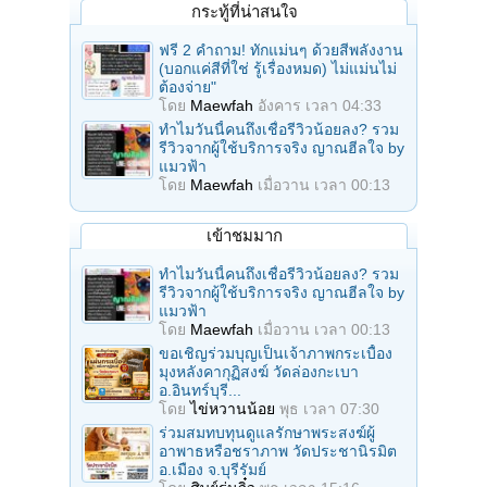
กระทู้ที่น่าสนใจ
ฟรี 2 คำถาม! ทักแม่นๆ ด้วยสีพลังงาน
(บอกแค่สีที่ใช่ รู้เรื่องหมด) ไม่แม่นไม่
ต้องจ่าย"
โดย
Maewfah
อังคาร เวลา 04:33
ทำไมวันนี้คนถึงเชื่อรีวิวน้อยลง? รวม
รีวิวจากผู้ใช้บริการจริง ญาณฮีลใจ by
แมวฟ้า
โดย
Maewfah
เมื่อวาน เวลา 00:13
เข้าชมมาก
ทำไมวันนี้คนถึงเชื่อรีวิวน้อยลง? รวม
รีวิวจากผู้ใช้บริการจริง ญาณฮีลใจ by
แมวฟ้า
โดย
Maewfah
เมื่อวาน เวลา 00:13
ขอเชิญร่วมบุญเป็นเจ้าภาพกระเบื้อง
มุงหลังคากุฏิสงฆ์ วัดล่องกะเบา
อ.อินทร์บุรี...
โดย
ไข่หวานน้อย
พุธ เวลา 07:30
ร่วมสมทบทุนดูแลรักษาพระสงฆ์ผู้
อาพาธหรือชราภาพ วัดประชานิรมิต
อ.เมือง จ.บุรีรัมย์