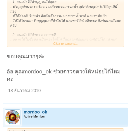
.. 1. แนะนำให้ทำบุญ จะได้กุศล
.. ทำบุญตักบาตร หรือ ถวายสังฆทาน กรวดน้ำ อุทิศส่วนกุศล ไปให้ญาติพี่
น้อง
.. ที่ได้ล่วงลับไปแล้ว อีกทั้งเจ้ากรรม นายเวร ทั้งชาติ และชาติหน้า
.. ให้ได้โปรดมารับบุญกุศล ที่ทำไปให้ และขอให้อโหสิกรรม ซึ่งกันและกันนะ
ครับ
..
.. 2. แนะนำให้ทำทาน จะบารมี
.. อยากให้ไปซื้อปลาเป็นๆ อะไรก็ได้ ในตลาดที่อยู่แผง จะกี่ตัวก็ได้แล้วแต่
Click to expand...
กำลังทรัพย์
.. ปลากำลังจะโดนทุบหัว เอาไปฆ่า ไปแกง ซื้อไปปล่อย ก็จะได้ เป็นเคร็ด
เหมือนได้ต่อ
ขอบคุณมากๆค่ะ
.. ชีวิตผู้อื่นให้อยู่รอดปลอดภัย แล้วเมื่อไรภัยเหล่านั้นจะมาถึง กุศลเหมานี้จะ
ส่งผลทำให้
.. เราอยู่รอดปลอดภัย และเจริญๆ ยิ่งๆ ขึ้นไปครับ
อ้อ คุณmordoo_ok ช่วยตรวจดวงให้หน่อยได้ไหม
..
.. ลองดูนะครับ ..
คะ
18 ธันวาคม 2010
mordoo_ok
Active Member