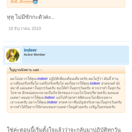
นึกสิ...นึกๆๆๆๆๆ
หุหุ ไม่มีซักกะตัวค่ะ..
18 ธันวาคม 2010
indeer
Active Member
วิิญญาณนิพพาน said:
↑
ผมไม่อยากให้คุณ
indeer
ปฎิบัติเพียงเดือนเดียวครับ ผมไม่รู้ว่า ฝันนี้ ท่าน
มาเตือนจริงหรือไม่ เเต่ถึงจริงหรือไม่ ผมก็อยากให้คุณ
indeer
สวดมนต์ นั่ง
สมาธิ เเผ่เมตตาในทุกๆวันครับ ขอให้ทําในทุกๆวันครับ หากเราทําในทุกวัน
ไม่ขาด อีกหน่อยจะกลายเป็นกิจวัตรของเราเองไปโดยปริยายครับ ตอนเเผ่
เมตตา ผมอยากให้คุณ
indeer
เเผ่ไปทั่วทุกสารทิศเเบบไม่เลือกเฉพาะ
เจาะจงครับ อยากให้คุณ
indeer
สวดคาถาชินบัญชรกับพาหุงในทุกๆวันครับ
หากทําได้ก็อยากให้สวดบทมหาเมตตาใหญ่ด้วยครับ เจริญในธรรมครับ
ใช่ค่ะตอนนี้เริ่มตั้งใจแล้วว่าจะกลับมาปฏิบัติทุกวัน