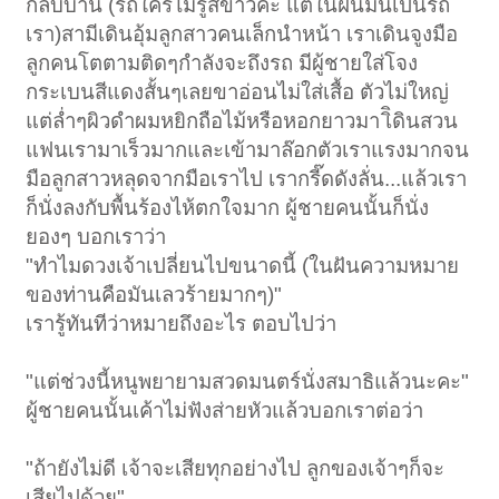
กลับบ้าน (รถใครไม่รู้สีขาวค่ะ แต่ในฝันมันเป็นรถ
เรา)สามีเดินอุ้มลูกสาวคนเล็กนำหน้า เราเดินจูงมือ
ลูกคนโตตามติดๆกำลังจะถึงรถ มีผู้ชายใส่โจง
กระเบนสีแดงสั้นๆเลยขาอ่อนไม่ใส่เสื้อ ตัวไม่ใหญ่
แต่ล่ำๆผิวดำผมหยิกถือไม้หรือหอกยาวมา เิิดินสวน
แฟนเรามาเร็วมากและเข้ามาล๊อกตัวเราแรงมากจน
มือลูกสาวหลุดจากมือเราไป เรากรี๊ดดังลั่น...แล้วเรา
ก็นั่งลงกับพื้นร้องไห้ตกใจมาก ผู้ชายคนนั้นก็นั่ง
ยองๆ บอกเราว่า
"ทำไมดวงเจ้าเปลี่ยนไปขนาดนี้ (ในฝันความหมาย
ของท่านคือมันเลวร้ายมากๆ)"
เรารู้ทันทีว่าหมายถึงอะไร ตอบไปว่า
"แต่ช่วงนี้หนูพยายามสวดมนตร์นั่งสมาธิแล้วนะคะ"
ผู้ชายคนนั้นเค้าไม่ฟังส่ายหัวแล้วบอกเราต่อว่า
"ถ้ายังไม่ดี เจ้าจะเสียทุกอย่างไป ลูกของเจ้าๆก็จะ
เสียไปด้วย"