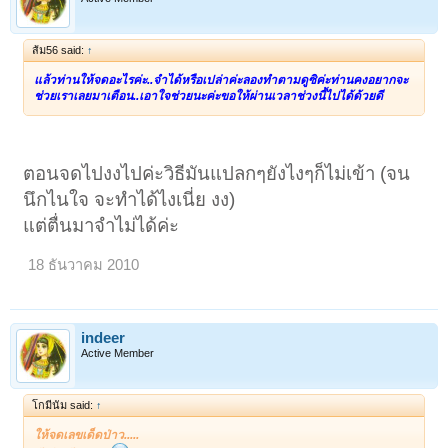
ส้ม56 said:
↑
แล้วท่านให้จดอะไรค่ะ..จำได้หรือเปล่าค่ะลองทำตามดูซิค่ะท่านคงอยากจะ
ช่วยเราเลยมาเตือน..เอาใจช่วยนะค่ะขอให้ผ่านเวลาช่วงนี้ไปได้ด้วยดี
ตอนจดไปงงไปค่ะวิธีมันแปลกๆยังไงๆก็ไม่เข้า (จน
นึกไนใจ จะทำได้ไงเนี่ย งง)
แต่ตื่นมาจำไม่ได้ค่ะ
18 ธันวาคม 2010
indeer
Active Member
โกมีนัม said:
↑
ให้จดเลขเด็ดป่าว.....