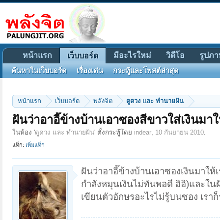
หน้าแรก
มีอะไรใหม่
วิดีโอ
รูปภา
เว็บบอร์ด
ค้นหาในเว็บบอร์ด
เรื่องเด่น
กระทู้และโพสต์ล่าสุด
หน้าแรก
เว็บบอร์ด
พลังจิต
ดูดวง และ ทำนายฝัน
ฝันว่าอาอี๊ข้างบ้านเอาซองสีขาวใส่เงินมา
ในห้อง '
ดูดวง และ ทำนายฝัน
' ตั้งกระทู้โดย
indear
,
10 กันยายน 2010
.
แท็ก:
เพิ่มแท็ก
ฝันว่าอาอี๊ข้างบ้านเอาซองเงินมา
กำลังหมุนเงินไม่ทันพอดี อิอิ)และใน
เขียนตัวอักษรอะไรไม่รู้บนซอง เราก