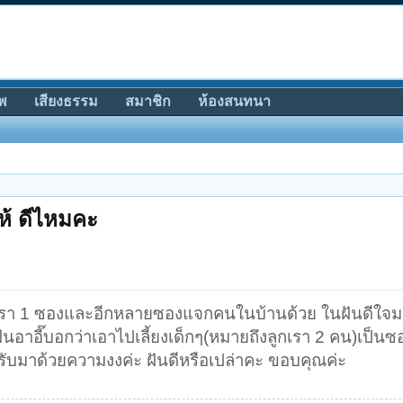
พ
เสียงธรรม
สมาชิก
ห้องสนทนา
ให้ ดีไหมคะ
ให้เรา 1 ซองและอีกหลายซองแจกคนในบ้านด้วย ในฝันดีใจ
ฝันอาอี๊บอกว่าเอาไปเลี้ยงเด็กๆ(หมายถึงลูกเรา 2 คน)เป็นซ
็รับมาด้วยความงงค่ะ ฝันดีหรือเปล่าคะ ขอบคุณค่ะ