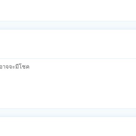
บ อาจจะมีโชค