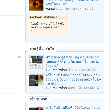
เรื่องเล่า "นักขุดกรุ"มือขลัง ขมังเวทย์
ที่สุดในแผ่นดิน
wanwi
ตอบ
เมื่อวาน เวลา 20:53
Natthawut_pool said:
↑
โอนเงินร่วมบุญให้แล้วครับ
ขอขอบพระคุณ คุณอาวัน
วิ…
กระทู้ที่น่าสนใจ
#3
ฟรี 2 คำถาม! ทักแม่นๆ ด้วยสีพลังงาน
(บอกแค่สีที่ใช่ รู้เรื่องหมด) ไม่แม่นไม่
ต้องจ่าย"
โดย
Maewfah
อังคาร เวลา 04:33
ทำไมวันนี้คนถึงเชื่อรีวิวน้อยลง? รวม
รีวิวจากผู้ใช้บริการจริง ญาณฮีลใจ by
แมวฟ้า
โดย
Maewfah
พฤหัสบดี เวลา 00:13
เข้าชมมาก
ทำไมวันนี้คนถึงเชื่อรีวิวน้อยลง? รวม