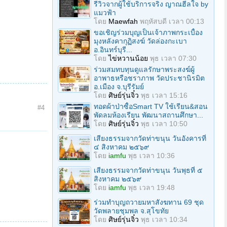
รีวิวจากผู้ใช้บริการจริง ญาณฮีลใจ by
แมวฟ้า
โดย
Maewfah
พฤหัสบดี เวลา 00:13
ขอเชิญร่วมบุญเป็นเจ้าภาพกระเบื้อง
มุงหลังคากุฏิสงฆ์ วัดล่องกะเบา
อ.อินทร์บุรี...
โดย
ไข่หวานน้อย
พุธ เวลา 07:30
ร่วมสมทบทุนดูแลรักษาพระสงฆ์ผู้
อาพาธหรือชราภาพ วัดประชานิรมิต
อ.เมือง จ.บุรีรัมย์
โดย
ศิษย์รุ่นจิ๋ว
พุธ เวลา 15:16
ทอดผ้าป่าซื้อSmart TV ใช้เรียน&สอน
#4
พัดลมห้องเรียน พัฒนาสถานศึกษา...
โดย
ศิษย์รุ่นจิ๋ว
พุธ เวลา 10:50
เสียงธรรมจากวัดท่าขนุน วันอังคารที่
๔ สิงหาคม ๒๕๖๙
โดย
iamfu
พุธ เวลา 10:36
เสียงธรรมจากวัดท่าขนุน วันพุธที่ ๕
สิงหาคม ๒๕๖๙
โดย
iamfu
พุธ เวลา 19:48
ร่วมทําบุญถวายมหาสังฆทาน 69 ชุด
วัดพลายชุมพล จ.สุโขทัย
โดย
ศิษย์รุ่นจิ๋ว
พุธ เวลา 10:34