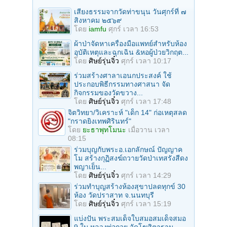
เสียงธรรมจากวัดท่าขนุน วันศุกร์ที่ ๗
สิงหาคม ๒๕๖๙
โดย
iamfu
ศุกร์ เวลา 16:53
ผ้าป่าจัดหาเครื่องมือแพทย์สำหรับห้อง
อุบัติเหตุและฉุกเฉิน &หอผู้ป่วยวิกฤต...
โดย
ศิษย์รุ่นจิ๋ว
ศุกร์ เวลา 10:17
ร่วมสร้างศาลาเอนกประสงค์ ใช้
ประกอบพิธีกรรมทางศาสนา จัด
กิจกรรมของวัดขวาง...
โดย
ศิษย์รุ่นจิ๋ว
ศุกร์ เวลา 17:48
จิตวิทยา/วิเคราะห์ "เด็ก 14" ก่อเหตุสลด
"กราดยิงเทพศิรินทร์"
โดย
ยะธาพุทโมนะ
เมื่อวาน เวลา
08:15
ร่วมบุญกับพระอ.เอกลักษณ์ ปัญญาค
โม สร้างกุฏิสงฆ์ถวายวัดป่าเทสรังสีดง
พญาเย็น...
โดย
ศิษย์รุ่นจิ๋ว
ศุกร์ เวลา 14:29
ร่วมทําบุญสร้างห้องสุขาปลดทุกข์ 30
ห้อง วัดปราสาท จ.นนทบุรี
โดย
ศิษย์รุ่นจิ๋ว
ศุกร์ เวลา 15:19
แบ่งปัน พระสมเด็จใบสมอสมเด็จสมอ
9 ใบ หลวงพ่อกวย วัดโฆสิตาราม