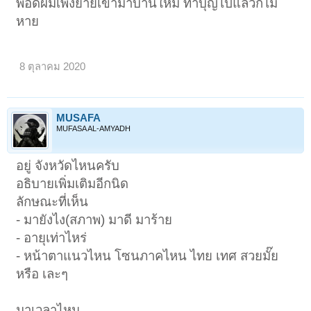
พอดีผมเพิ่งย้ายเข้ามาบ้านใหม่ ทำบุญไปแล้วก็ไม่
หาย
เว็บแทงบอล
8 ตุลาคม 2020
MUSAFA
MUFASA AL-AMYADH
อยู่ จังหวัดไหนครับ
อธิบายเพิ่มเติมอีกนิด
ลักษณะที่เห็น
- มายังไง(สภาพ) มาดี มาร้าย
- อายุเท่าไหร่
- หน้าตาแนวไหน โซนภาคไหน ไทย เทศ สวยมั๊ย
หรือ เละๆ
มาเวลาไหน