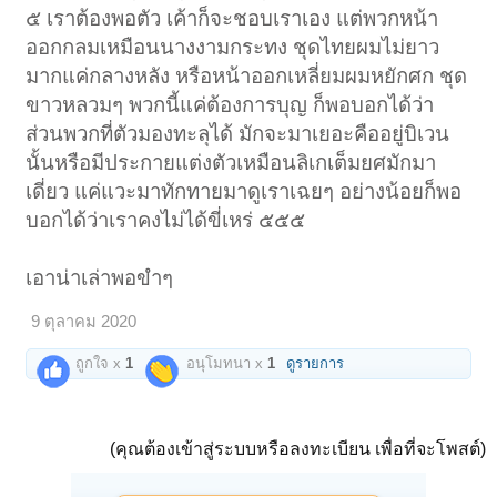
๕ เราต้องพอตัว เค้าก็จะชอบเราเอง แต่พวกหน้า
ออกกลมเหมือนนางงามกระทง ชุดไทยผมไม่ยาว
มากแค่กลางหลัง หรือหน้าออกเหลี่ยมผมหยักศก ชุด
ขาวหลวมๆ พวกนี้แค่ต้องการบุญ ก็พอบอกได้ว่า
ส่วนพวกที่ตัวมองทะลุได้ มักจะมาเยอะคืออยู่บิเวน
นั้นหรือมีประกายแต่งตัวเหมือนลิเกเต็มยศมักมา
เดี่ยว แค่แวะมาทักทายมาดูเราเฉยๆ อย่างน้อยก็พอ
บอกได้ว่าเราคงไม่ได้ขี่เหร่ ๕๕๕
เอาน่าเล่าพอขำๆ
9 ตุลาคม 2020
ถูกใจ x
1
อนุโมทนา x
1
ดูรายการ
(คุณต้องเข้าสู่ระบบหรือลงทะเบียน เพื่อที่จะโพสต์)