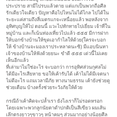
ประปราย สามีไปรบแล้วตาย แต่แกเป็นพวกถือศีล
รักเดียวใจเดียว ปัญหาคือไปไหนไม่ได้ไกล ไปได้ใน
ระยะแค่สามถึงสี่เมตรแกจะเหนื่อยแล้ว พอหลังจาก
อุทิศบุญให้ไป ตอนนี้ แวะไปทักทายไปเยี่ยม เจ้าที่ใน
หมู่บ้าน และก็เน้นท่องเที่ยวไปแล้ว ๕๕๕ มีการฝาก
ให้บอกข้างบ้านให้ขุดเอากำไลให้ด้วย(ใครจะบอก
ให้ ข้างบ้านจะมองเราประหลาดนะซิ) มีแอบนินทา
เจ้าของบ้านให้ฟังด้วยยนะ ขำดี ๕๕๕ เด่วนี้ไม่เคย
เห็นอีกแล้ว
ที่เล่ามาไม่ใช่อะไร จะบอกว่า การอุทิศส่วนกุศลไม่
ได้มีอะไรเสียหาย ขอให้เค้ารับได้ เค้าไม่ได้มีเจตนา
ไม่ดีอะไร แถมเวลามีภัย ทางนามธรรม เค้ายังช่วยดู
ช่วยเตือน บ้างครั้งช่วยระวังภัยให้ด้วย
กรณีถ้าเค้าคิดจะปล้ำเรา ยังไงเราก็ไม่รอดหรอก
โดยเฉพาะพวกลูกนัยตาดำปกติเป็นสีเขียว ผมเส้น
เล๊กตรงยาวๆขาวๆ หน้าคมๆ ส่วนมากอย่างน้อยศีล