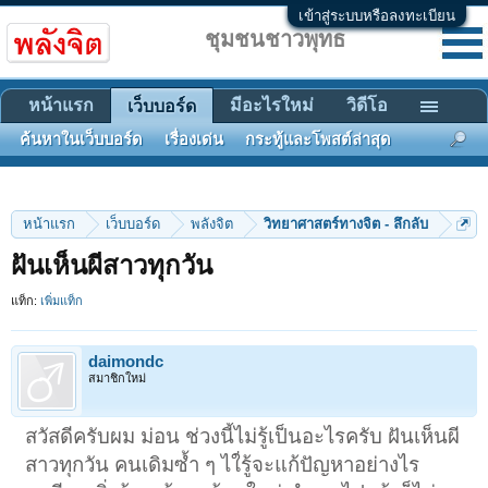
เข้าสู่ระบบหรือลงทะเบียน
ชุมชนชาวพุทธ
หน้าแรก
มีอะไรใหม่
วิดีโอ
เว็บบอร์ด
ค้นหาในเว็บบอร์ด
เรื่องเด่น
กระทู้และโพสต์ล่าสุด
หน้าแรก
เว็บบอร์ด
พลังจิต
วิทยาศาสตร์ทางจิต - ลึกลับ
ฝันเห็นผีสาวทุกวัน
แท็ก:
เพิ่มแท็ก
daimondc
สมาชิกใหม่
สวัสดีครับผม ม่อน ช่วงนี้ไม่รู้เป็นอะไรครับ ฝันเห็นผี
สาวทุกวัน คนเดิมซ้ำ ๆ ไใ่รู้จะแก้ปัญหาอย่างไร