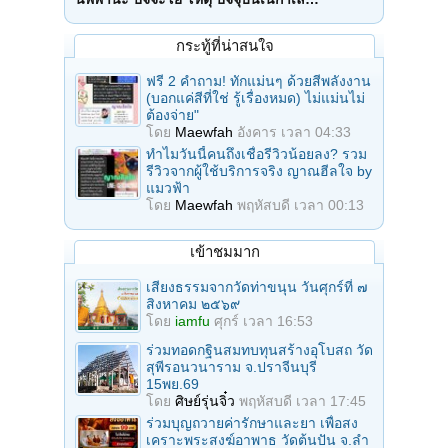
กระทู้ที่น่าสนใจ
ฟรี 2 คำถาม! ทักแม่นๆ ด้วยสีพลังงาน
(บอกแค่สีที่ใช่ รู้เรื่องหมด) ไม่แม่นไม่
ต้องจ่าย"
โดย
Maewfah
อังคาร เวลา 04:33
ทำไมวันนี้คนถึงเชื่อรีวิวน้อยลง? รวม
รีวิวจากผู้ใช้บริการจริง ญาณฮีลใจ by
แมวฟ้า
โดย
Maewfah
พฤหัสบดี เวลา 00:13
เข้าชมมาก
เสียงธรรมจากวัดท่าขนุน วันศุกร์ที่ ๗
สิงหาคม ๒๕๖๙
โดย
iamfu
ศุกร์ เวลา 16:53
ร่วมทอดกฐินสมทบทุนสร้างอุโบสถ วัด
สุพีรอนวนาราม จ.ปราจีนบุรี
15พย.69
โดย
ศิษย์รุ่นจิ๋ว
พฤหัสบดี เวลา 17:45
ร่วมบุญถวายค่ารักษาและยา เพื่อสง
เคราะพระสงฆ์อาพาธ วัดต้นปัน จ.ลํา