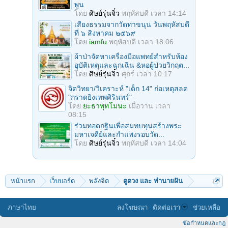
พูน
โดย
ศิษย์รุ่นจิ๋ว
พฤหัสบดี เวลา 14:14
เสียงธรรมจากวัดท่าขนุน วันพฤหัสบดี
ที่ ๖ สิงหาคม ๒๕๖๙
โดย
iamfu
พฤหัสบดี เวลา 18:06
ผ้าป่าจัดหาเครื่องมือแพทย์สำหรับห้อง
อุบัติเหตุและฉุกเฉิน &หอผู้ป่วยวิกฤต...
โดย
ศิษย์รุ่นจิ๋ว
ศุกร์ เวลา 10:17
จิตวิทยา/วิเคราะห์ "เด็ก 14" ก่อเหตุสลด
"กราดยิงเทพศิรินทร์"
โดย
ยะธาพุทโมนะ
เมื่อวาน เวลา
08:15
ร่วมทอดกฐินเพื่อสมทบทุนสร้างพระ
มหาเจดีย์และกำแพงรอบวัด...
โดย
ศิษย์รุ่นจิ๋ว
พฤหัสบดี เวลา 14:04
หน้าแรก
เว็บบอร์ด
พลังจิต
ดูดวง และ ทำนายฝัน
ภาษาไทย
ลงโฆษณา
ติดต่อเรา
ช่วยเหลือ
ข้อกำหนดและกฎ