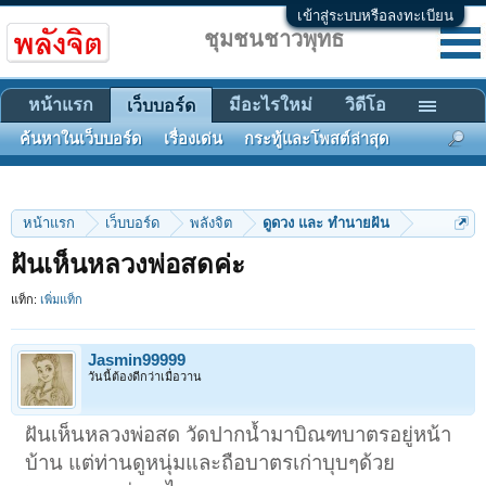
เข้าสู่ระบบหรือลงทะเบียน
ชุมชนชาวพุทธ
หน้าแรก
มีอะไรใหม่
วิดีโอ
เว็บบอร์ด
ค้นหาในเว็บบอร์ด
เรื่องเด่น
กระทู้และโพสต์ล่าสุด
หน้าแรก
เว็บบอร์ด
พลังจิต
ดูดวง และ ทำนายฝัน
ฝันเห็นหลวงพ่อสดค่ะ
แท็ก:
เพิ่มแท็ก
Jasmin99999
วันนี้ต้องดีกว่าเมื่อวาน
ฝันเห็นหลวงพ่อสด วัดปากน้ำมาบิณฑบาตรอยู่หน้า
บ้าน แต่ท่านดูหนุ่มและถือบาตรเก่าบุบๆด้วย