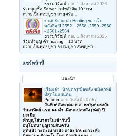
ธรรมวิวัฒน์
ตอบ
1 สิงหาคม 2026
ร่วมบุญซื้อ Server เวปพลังจิต 10 บาท
ถวายเป็นพุทธบูชา สาธุครับ…
ร่วมบริจาค ค่า Hosting ของเว็บ
พลังจิต ปี 2552 ...2558 -2559 -2560
- 2561 -2564
ธรรมวิวัฒน์
ตอบ
1 สิงหาคม 2026
ร่วมทำบุญ ค่า hosting = 10 บาท
ถวายเป็นพุทธบูชา ธรรมบูชา สังฆบูชา…
แชร์หน้านี้
แนะนำ
เรื่องเล่า "นักขุดกรุ"มือขลัง ขมังเวทย์
ที่สุดในแผ่นดิน
Pattana
ตอบ
วันนี้เมื่อ 07:57
วันที่ ๙ สิงหาคม พ.ศ. ๒๕๖๙ ตรงกับ
วันอาทิตย์ แรม ๑๑ ค่ำ เดือนแปดหลัง (๘๘) ปี
มะเมีย
ทำบุญใส่บาตรในเช้าวันนี้
อนุโมทนาบุญร่วมกันครับ
สุทินนัง วะตะเม ทานัง อาสะวักขะยาวะหัง
นิพพานะ ปัจจะโย โหตุ ปัจจุบันเนกาเล…