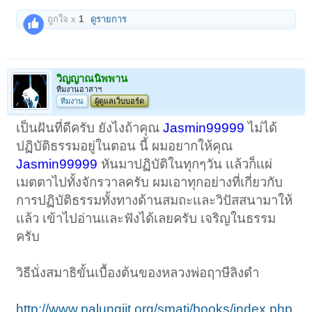
ถูกใจ x
1
ดูรายการ
วิญญาณนิพพาน
ทีมงานอาสาฯ
ทีมงาน
ผู้ดูแลเว็บบอร์ด
เป็นฝันที่ดีครับ ยังไงถ้าคุณ
Jasmin99999
ไม่ได้
ปฏิบัติธรรมอยู่ในตอน นี้ ผมอยากให้คุณ
Jasmin99999
หันมาปฏิบัติในทุกๆวัน เเล้วก็เเผ่
เมตตาไปทั้งจักรวาลครับ ผมเอาทุกอย่างที่เกี่ยวกับ
การปฏิบัติธรรมทั้งทางด้านสมถะเเละวิปัสสนามาให้
เเล้ว เข้าไปอ่านเเละฟังได้เลยครับ เจริญในธรรม
ครับ
วิธีนั่งสมาธิขั้นเบื้องต้นของหลวงพ่อฤาษีลิงดํา
http://www.palungjit.org/smati/books/index.php