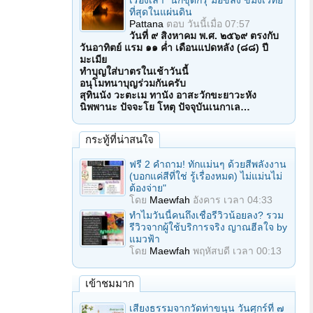
เรื่องเล่า "นักขุดกรุ"มือขลัง ขมังเวทย์
ที่สุดในแผ่นดิน
Pattana
ตอบ
วันนี้เมื่อ 07:57
วันที่ ๙ สิงหาคม พ.ศ. ๒๕๖๙ ตรงกับ
วันอาทิตย์ แรม ๑๑ ค่ำ เดือนแปดหลัง (๘๘) ปี
มะเมีย
ทำบุญใส่บาตรในเช้าวันนี้
อนุโมทนาบุญร่วมกันครับ
สุทินนัง วะตะเม ทานัง อาสะวักขะยาวะหัง
นิพพานะ ปัจจะโย โหตุ ปัจจุบันเนกาเล…
กระทู้ที่น่าสนใจ
ฟรี 2 คำถาม! ทักแม่นๆ ด้วยสีพลังงาน
(บอกแค่สีที่ใช่ รู้เรื่องหมด) ไม่แม่นไม่
ต้องจ่าย"
โดย
Maewfah
อังคาร เวลา 04:33
ทำไมวันนี้คนถึงเชื่อรีวิวน้อยลง? รวม
รีวิวจากผู้ใช้บริการจริง ญาณฮีลใจ by
แมวฟ้า
โดย
Maewfah
พฤหัสบดี เวลา 00:13
เข้าชมมาก
เสียงธรรมจากวัดท่าขนุน วันศุกร์ที่ ๗