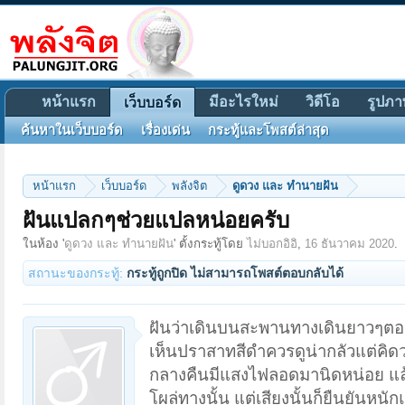
หน้าแรก
มีอะไรใหม่
วิดีโอ
รูปภา
เว็บบอร์ด
ค้นหาในเว็บบอร์ด
เรื่องเด่น
กระทู้และโพสต์ล่าสุด
หน้าแรก
เว็บบอร์ด
พลังจิต
ดูดวง และ ทำนายฝัน
ฝันแปลกๆช่วยแปลหน่อยครับ
ในห้อง '
ดูดวง และ ทำนายฝัน
' ตั้งกระทู้โดย
ไม่บอกอิอิ
,
16 ธันวาคม 2020
.
สถานะของกระทู้:
กระทู้ถูกปิด ไม่สามารถโพสต์ตอบกลับได้
ฝันว่าเดินบนสะพานทางเดินยาวๆตอ
เห็นปราสาทสีดำควรดูน่ากลัวแต่คิ
กลางคืนมีแสงไฟลอดมานิดหน่อย แล้วก
โผล่ทางนั้น แต่เสียงนั้นก็ยืนยันหน