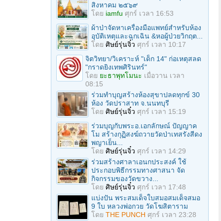
สิงหาคม ๒๕๖๙
โดย
iamfu
ศุกร์ เวลา 16:53
ผ้าป่าจัดหาเครื่องมือแพทย์สำหรับห้อง
อุบัติเหตุและฉุกเฉิน &หอผู้ป่วยวิกฤต...
โดย
ศิษย์รุ่นจิ๋ว
ศุกร์ เวลา 10:17
จิตวิทยา/วิเคราะห์ "เด็ก 14" ก่อเหตุสลด
"กราดยิงเทพศิรินทร์"
โดย
ยะธาพุทโมนะ
เมื่อวาน เวลา
08:15
ร่วมทําบุญสร้างห้องสุขาปลดทุกข์ 30
ห้อง วัดปราสาท จ.นนทบุรี
โดย
ศิษย์รุ่นจิ๋ว
ศุกร์ เวลา 15:19
ร่วมบุญกับพระอ.เอกลักษณ์ ปัญญาค
โม สร้างกุฏิสงฆ์ถวายวัดป่าเทสรังสีดง
พญาเย็น...
โดย
ศิษย์รุ่นจิ๋ว
ศุกร์ เวลา 14:29
ร่วมสร้างศาลาเอนกประสงค์ ใช้
ประกอบพิธีกรรมทางศาสนา จัด
กิจกรรมของวัดขวาง...
โดย
ศิษย์รุ่นจิ๋ว
ศุกร์ เวลา 17:48
แบ่งปัน พระสมเด็จใบสมอสมเด็จสมอ
9 ใบ หลวงพ่อกวย วัดโฆสิตาราม
โดย
THE PUNCH
ศุกร์ เวลา 23:28