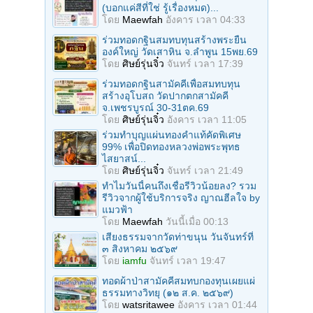
(บอกแค่สีที่ใช่ รู้เรื่องหมด)...
โดย
Maewfah
อังคาร เวลา 04:33
ร่วมทอดกฐินสมทบทุนสร้างพระยืน
องค์ใหญ่ วัดเสาหิน จ.ลําพูน 15พย.69
โดย
ศิษย์รุ่นจิ๋ว
จันทร์ เวลา 17:39
ร่วมทอดกฐินสามัคคีเพื่อสมทบทุน
สร้างอุโบสถ วัดปากตกสามัคคี
จ.เพชรบูรณ์ 30-31ตค.69
โดย
ศิษย์รุ่นจิ๋ว
อังคาร เวลา 11:05
ร่วมทําบุญแผ่นทองคำแท้คัดพิเศษ
99% เพื่อปิดทองหลวงพ่อพระพุทธ
ไสยาสน์...
โดย
ศิษย์รุ่นจิ๋ว
จันทร์ เวลา 21:49
ทำไมวันนี้คนถึงเชื่อรีวิวน้อยลง? รวม
รีวิวจากผู้ใช้บริการจริง ญาณฮีลใจ by
แมวฟ้า
โดย
Maewfah
วันนี้เมื่อ 00:13
เสียงธรรมจากวัดท่าขนุน วันจันทร์ที่
๓ สิงหาคม ๒๕๖๙
โดย
iamfu
จันทร์ เวลา 19:47
ทอดผ้าป่าสามัคคีสมทบกองทุนเผยแผ่
ธรรมทางวิทยุ (๑๒ ส.ค. ๒๕๖๙)
โดย
watsritawee
อังคาร เวลา 01:44