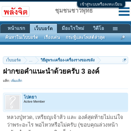
เข้าสู่ระบบหรือลงทะเบียน
ชุมชนชาวพุทธ
หน้าแรก
มีอะไรใหม่
วิดีโอ
เว็บบอร์ด
ค้นหาในเว็บบอร์ด
เรื่องเด่น
กระทู้และโพสต์ล่าสุด
เว็บบอร์ด
...
วิธีดูพระเครื่อง-เครื่องรางของขลัง
ฝากขอคำแนะนำด้วยครับ 3 องค์
แท็ก:
เพิ่มแท็ก
โปตยา
Active Member
หลวงปู่ทวด, เหรียญเจ้าส้ว และ องค์สุดท้ายไม่แน่ใจ
ว่าพระอะไร พอไหวหรือไม่ครับ (ขอบคุณล่วงหน้า