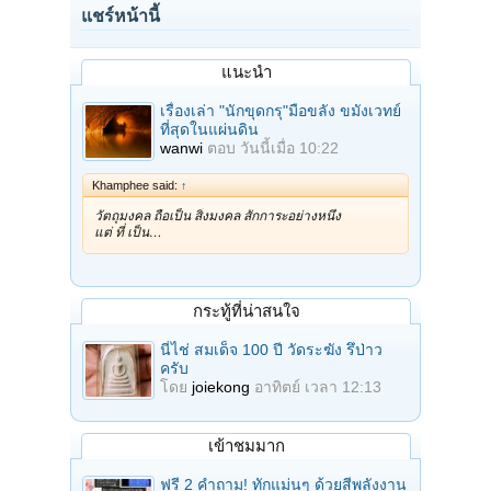
แชร์หน้านี้
แนะนำ
เรื่องเล่า "นักขุดกรุ"มือขลัง ขมังเวทย์
ที่สุดในแผ่นดิน
wanwi
ตอบ
วันนี้เมื่อ 10:22
Khamphee said:
↑
วัตถุมงคล ถือเป็น สิ่งมงคล สักการะอย่างหนึ่ง
แต่ ที่ เป็น…
กระทู้ที่น่าสนใจ
นี่ไช่ สมเด็จ 100 ปี วัดระฆัง รึป่าว
ครับ
โดย
joiekong
อาทิตย์ เวลา 12:13
เข้าชมมาก
ฟรี 2 คำถาม! ทักแม่นๆ ด้วยสีพลังงาน