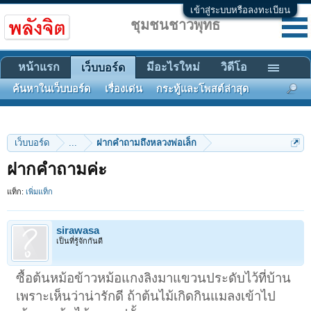
เข้าสู่ระบบหรือลงทะเบียน
ชุมชนชาวพุทธ
หน้าแรก
มีอะไรใหม่
วิดีโอ
เว็บบอร์ด
ค้นหาในเว็บบอร์ด
เรื่องเด่น
กระทู้และโพสต์ล่าสุด
เว็บบอร์ด
...
ฝากคำถามถึงหลวงพ่อเล็ก
ฝากคำถามค่ะ
แท็ก:
เพิ่มแท็ก
sirawasa
เป็นที่รู้จักกันดี
ซื้อต้นหม้อข้าวหม้อแกงลิงมาแขวนประดับไว้ที่บ้าน
เพราะเห็นว่าน่ารักดี ถ้าต้นไม้เกิดกินแมลงเข้าไป