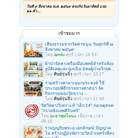
วันที่ ๙ สิงหาคม พ.ศ. ๒๕๖๙ ตรงกับวันอาทิตย์ แรม
๑๑ ค่ำ…
เข้าชมมาก
เสียงธรรมจากวัดท่าขนุน วันศุกร์ที่ ๗
สิงหาคม ๒๕๖๙
โดย
iamfu
ศุกร์ เวลา 16:53
ผ้าป่าจัดหาเครื่องมือแพทย์สำหรับห้อง
อุบัติเหตุและฉุกเฉิน &หอผู้ป่วยวิกฤต...
โดย
ศิษย์รุ่นจิ๋ว
ศุกร์ เวลา 10:17
ร่วมสร้างศาลาเอนกประสงค์ ใช้
ประกอบพิธีกรรมทางศาสนา จัด
กิจกรรมของวัดขวาง...
โดย
ศิษย์รุ่นจิ๋ว
ศุกร์ เวลา 17:48
จิตวิทยา/วิเคราะห์ "เด็ก 14" ก่อเหตุสลด
"กราดยิงเทพศิรินทร์"
โดย
ยะธาพุทโมนะ
เมื่อวาน เวลา
08:15
ร่วมบุญกับพระอ.เอกลักษณ์ ปัญญาค
โม สร้างกุฏิสงฆ์ถวายวัดป่าเทสรังสีดง