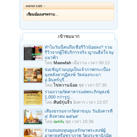
wanwi said:
↑
เรียนน้องเสฯทราบ
…
เข้าชมมาก
ทำไมวันนี้คนถึงเชื่อรีวิวน้อยลง? รวม
รีวิวจากผู้ใช้บริการจริง ญาณฮีลใจ by
แมวฟ้า
โดย
Maewfah
เมื่อวาน เวลา 00:13
ขอเชิญร่วมบุญเป็นเจ้าภาพกระเบื้อง
มุงหลังคากุฏิสงฆ์ วัดล่องกะเบา
อ.อินทร์บุรี...
โดย
ไข่หวานน้อย
พุธ เวลา 07:30
ร่วมถวายภัตตาหารแด่พระภิกษุสงฆ์
1,000 กว่ารูป...
โดย
ศิษย์รุ่นจิ๋ว
อังคาร เวลา 22:07
เสียงธรรมจากวัดท่าขนุน วันอังคารที่
๔ สิงหาคม ๒๕๖๙
โดย
iamfu
พุธ เวลา 10:36
ร่วมสมทบทุนดูแลรักษาพระสงฆ์ผู้
อาพาธหรือชราภาพ วัดประชานิรมิต