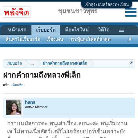
เข้าสู่ระบบหรือลงทะเบียน
ชุมชนชาวพุทธ
หน้าแรก
มีอะไรใหม่
วิดีโอ
เว็บบอร์ด
ค้นหาในเว็บบอร์ด
เรื่องเด่น
กระทู้และโพสต์ล่าสุด
เว็บบอร์ด
...
ฝากคำถามถึงหลวงพ่อเล็ก
ฝากคำถามถึงหลวงพี่เล็ก
แท็ก:
เพิ่มแท็ก
hans
Active Member
กราบนมัสการค่ะ หนูเล่าเรื่องเลยนะค่ะ หนูเริ่มทาน
เจ ไม่ทานเนื้อสัตว์แต่ก็ไม่เจร้อยเปอร์เซ็นเพราะยัง