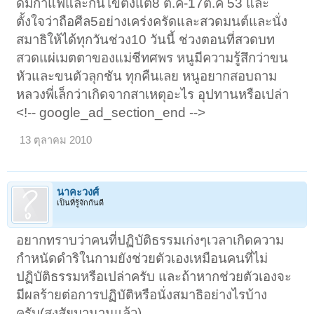
ดื่มกาแฟและกินไข่ตั้งแต่8 ต.ค-17ต.ค 53 และ
ตั้งใจว่าถือศีล5อย่างเคร่งครัดและสวดมนต์และนั่ง
สมาธิให้ได้ทุกวันช่วง10 วันนี้ ช่วงตอนที่สวดบท
สวดแผ่เมตตาของแม่ชีทศพร หนูมีความรู้สึกว่าขน
หัวและขนตัวลุกชัน ทุกคืนเลย หนูอยากสอบถาม
หลวงพี่เล็กว่าเกิดจากสาเหตุอะไร อุปทานหรือเปล่า
<!-- google_ad_section_end -->
13 ตุลาคม 2010
นาคะวงศ์
เป็นที่รู้จักกันดี
อยากทราบว่าคนที่ปฏิบัติธรรมเก่งๆเวลาเกิดความ
กำหนัดดำริในกามยังช่วยตัวเองเหมือนคนที่ไม่
ปฏิบัติธรรมหรือเปล่าครับ และถ้าหากช่วยตัวเองจะ
มีผลร้ายต่อการปฏิบัติหรือนั่งสมาธิอย่างไรบ้าง
ครับ(สงสัยมานานแล้ว)