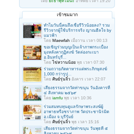
โดย
ยะธาพุทโมนะ
อาทิตย์ เวลา 19:20
เข้าชมมาก
ทำไมวันนี้คนถึงเชื่อรีวิวน้อยลง? รวม
รีวิวจากผู้ใช้บริการจริง ญาณฮีลใจ by
แมวฟ้า
โดย
Maewfah
เมื่อวาน เวลา 00:13
ขอเชิญร่วมบุญเป็นเจ้าภาพกระเบื้อง
มุงหลังคากุฏิสงฆ์ วัดล่องกะเบา
อ.อินทร์บุรี...
โดย
ไข่หวานน้อย
พุธ เวลา 07:30
ร่วมถวายภัตตาหารแด่พระภิกษุสงฆ์
1,000 กว่ารูป...
โดย
ศิษย์รุ่นจิ๋ว
อังคาร เวลา 22:07
เสียงธรรมจากวัดท่าขนุน วันอังคารที่
๔ สิงหาคม ๒๕๖๙
โดย
iamfu
พุธ เวลา 10:36
ร่วมสมทบทุนดูแลรักษาพระสงฆ์ผู้
อาพาธหรือชราภาพ วัดประชานิรมิต
อ.เมือง จ.บุรีรัมย์
โดย
ศิษย์รุ่นจิ๋ว
พุธ เวลา 15:16
เสียงธรรมจากวัดท่าขนุน วันพุธที่ ๕
สิงหาคม ๒๕๖๙