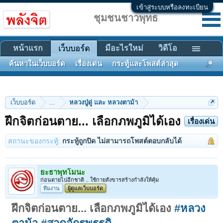
เข้าสู่ระบบหรือลงทะเบียน
ชุมชนชาวพุทธ
หน้าแรก
มีอะไรใหม่
วิดีโอ
เว็บบอร์ด
ค้นหาในเว็บบอร์ด
เรื่องเด่น
กระทู้และโพสต์ล่าสุด
เว็บบอร์ด
...
หลวงปู่ดู่ และ หลวงตาม้า
ฝึกจิตก่อนตาย... เลือกภพภูมิได้เอง
เรื่องเด่น
สถานะของกระทู้:
กระทู้ถูกปิด ไม่สามารถโพสต์ตอบกลับได้
ยะธาพุทโมนะ
ก่อนตายไปอีกชาติ .. ใช้กายสังขารสร้างกำลังให้คุ้ม
ทีมงาน
ผู้ดูแลเว็บบอร์ด
ฝึกจิตก่อนตาย... เลือกภพภูมิได้เอง
#หลวง