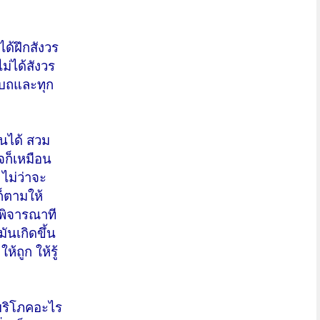
ได้ฝึกสังวร
ม่ได้สังวร
ยาบถและทุก
ยนได้ สวม
จก็เหมือน
ไม่ว่าจะ
็ตามให้
พิจารณาที
ันเกิดขึ้น
้ถูก ให้รู้
รบริโภคอะไร