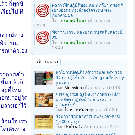
้ว ก็ทุกข์
ผลการฝึกปฎิบัติของ คุณนัทลียา ดรอดส์
(ม่วงอ่อน) ทรงกำลังใจระดับ พระ
เรื่อยไป ที
อนาคามีผล
โดย
ยะธาพุทโมนะ
เมื่อวาน เวลา
00:09
พิจารณากาย และมรณานุสสติ /หลวงปู่
าะว่ามีทาง
สิม
่นพิจารณา
โดย
ยะธาพุทโมนะ
เมื่อวาน เวลา
23:40
ิจารณาตัวเอง
เข้าชมมาก
ทำไมวันนี้คนถึงเชื่อรีวิวน้อยลง? รวม
้ว่าการเข้า
รีวิวจากผู้ใช้บริการจริง ญาณฮีลใจ by
ึ้น แล้วก็
แมวฟ้า
โดย
Maewfah
เมื่อวาน เวลา 00:13
อยู่ที่ไหน
ขอเชิญร่วมบุญเป็นเจ้าภาพกระเบื้อง
ออกมาอยู่วัด
มุงหลังคากุฏิสงฆ์ วัดล่องกะเบา
อ.อินทร์บุรี...
อยวางเอาไว้
โดย
ไข่หวานน้อย
พุธ เวลา 07:30
ร่วมถวายภัตตาหารแด่พระภิกษุสงฆ์
 ร้อนใจ เรา
1,000 กว่ารูป...
โดย
ศิษย์รุ่นจิ๋ว
อังคาร เวลา 22:07
่ได้เดินทาง