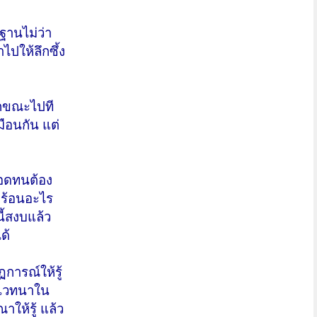
ฏฐานไม่ว่า
ไปให้ลึกซึ้ง
ุกขณะไปที
มือนกัน แต่
งอดทนต้อง
อดร้อนอะไร
นี้สงบแล้ว
ด้
การณ์ให้รู้
ณาเวทนาใน
าให้รู้ แล้ว