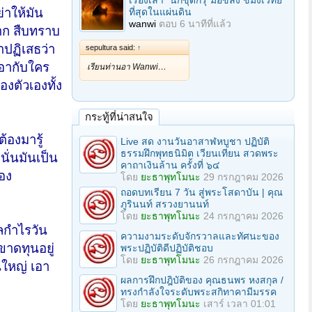
เรื่องเล่า "นักขุดกรุ"มือขลัง ขมังเวทย์
่าให้มัน
ที่สุดในแผ่นดิน
wanwi
ตอบ
6 นาทีที่แล้ว
มาก สืบทราบ
าปฏิเสธว่า
sepultura said:
↑
เอากับใคร
เรียนท่านอา Wanwi…
งตัวเองทั้ง
กระทู้ที่น่าสนใจ
ต้องมารู้
Live สด งานวันอาสาฬหบูชา ปฏิบัติ
ธรรมฝึกพุทธนิมิต เวียนเทียน สวดพระ
นั่นมันเป็น
คาถาเงินล้าน ครั้งที่ ๖๔
ของ
โดย
ยะธาพุทโมนะ
29 กรกฎาคม 2026
ถอดบทเรียน 7 วัน สู่พระโสดาบัน | คุณ
ภูรินนท์ สรวงยานนท์
โดย
ยะธาพุทโมนะ
24 กรกฎาคม 2026
ลกำไรวัน
ความงามระดับจักรวาลและทัศนะของ
ขาดทุนอยู่
พระปฏิบัติดีปฏิบัติชอบ
โดย
ยะธาพุทโมนะ
26 กรกฎาคม 2026
นใหญ่ เอา
ผลการฝึกปฎิบัติของ คุณธนพร หงสกุล /
ทรงกำลังใจระดับพระสกิทาคามีมรรค
โดย
ยะธาพุทโมนะ
เสาร์ เวลา 01:01