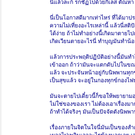
นี้แล้วละก็ รกชัฏไปด้วยกิเลส ตัณหา อ
นี่เป็นโอกาสดีมากเท่าไหร่ ที่ได้มาปร
ความไม่เที่ยงอะไรเหล่านี้ แล้วนี่สติ
ได้ง่าย ถ้าไม่ทำอย่างนี้เกิดมาตายไปเท
เกิดเวียนตายอะไรนี่ ทำบุญมันทำน
แล้วการประพฤติปฏิบัติอย่างนี้มันท
เข้าออก ถ้าว่ามันจะแตกดับไปในขณะไ
แล้ว จะประจันหน้าอยู่กับนิพพานทุก
เป็นสุขแล้ว จะอยู่ในกองทุกข์กองไฟทั
มันจะตายไปเดี๋ยวนี้ก็ขอให้พยายามอย่าง
ไม่ใช่ของของเรา ไม่ต้องเอาเรื่องมาก
ถ้าทำได้จริงๆ มันเป็นปัจจัตตังนิพพาน
เรื่องภายในจิตในใจนี่มันเป็นของสำค