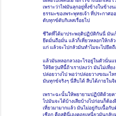
เผลอไปเพลินเอาอะไรข้างนอกเลย เวล
เพราะว่าไฟมันลุกอยู่ทั้งข้างในข้าง
ธรรมะของพระพุทธเจ้า ที่ประกาศออ
ดับทุกข์ดับกิเลสเรื่อยไป
ชีวิตที่ได้มาประพฤติปฏิบัติกันนี่ มั
ยึดมั่นถือมั่น แล้วก็เที่ยวหลอกให้กล
แก่ แล้วจะไปกลัวมันทำไมจะไปยึดถื
แล้วมันหลอกลวงอะไรอยู่ในตัวนั่น
ให้จิตวุ่นทีนี้ถ้าเราปลงว่า มันไม่เที
ปล่อยวางไป พอว่าปล่อยวางขณะไหนแล้
มันทุกข์จริงๆ นี่สืบได้ สืบได้ภายใน
เพราะฉะนั้นให้พยายามปฏิบัติด้วยควา
ไปมันจะได้บ้างเสียบ้างไปก่อนก็ต้องฝ
เที่ยวมามากแล้ว มันไม่อยู่กับเนื้อกับต
เชือก คือสตินี่เองคอยเหนี่ยวมันกลับมา ก