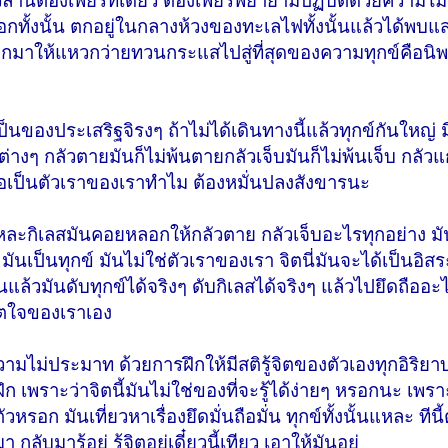
านี้ต้องเพียรทีเดียว ต้องเพียรพยายามปฏิบัติด้วยความไ
นอกทั้งนั้น ตกอยู่ในกลางห้วงของทะเลไฟทั้งนั้นแล้วได้พบแ
กมาให้แหวกว่ายทวนกระแสไปสู่ที่สุดของความทุกข์คือนิพ
นเป็นของประเสริฐจิรงๆ ถ้าไม่ได้เดินทางนี้แล้วทุกข์กันใหญ่
ัวต่างๆ กลัวตายมันก็ไม่พ้นตายกลัวเจ็บมันก็ไม่พ้นเจ็บ กลัวแก
อเป็นตัวเราของเราทำไม ต้องหมั่นปลงสังขารนะ
แหละกิเลสมันคอยหลอกให้กลัวตาย กลัวเจ็บอะไรทุกอย่าง 
่ยง มันเป็นทุกข์ มันไม่ใช่ตัวเราของเรา จิตนี่มันจะได้เป็นอิส
วมันดับทุกข์ได้จริงๆ ดับกิเลสได้จริงๆ แล้วไปยึดถืออะไ
จิตใจของเราเอง
มไม่ประมาท ด้วยการฝึกให้มีสติรู้จิตของตัวเองทุกอิริยาบ
ึก เพราะว่าจิตนี้มันไม่ใช่ของที่จะรู้ได้ง่ายๆ หรอกนะ เพรา
ัวหรอก มันเที่ยวหาเรื่องยึดมั่นถือมั่น ทุกข์ทั้งนั้นแหละ ทีนี
ลับมารู้อยู่ รู้จิตอยู่เดี๋ยวนี้เทียว เอาให้มันอยู่