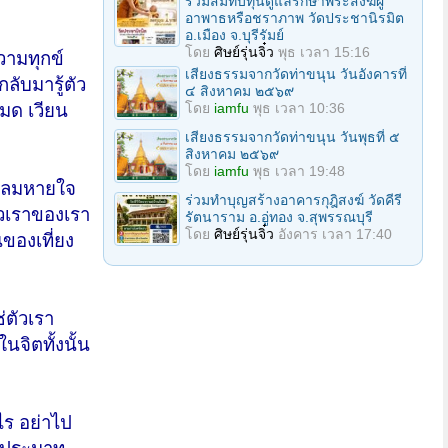
ร่วมสมทบทุนดูแลรักษาพระสงฆ์ผู้
อาพาธหรือชราภาพ วัดประชานิรมิต
อ.เมือง จ.บุรีรัมย์
โดย
ศิษย์รุ่นจิ๋ว
พุธ เวลา 15:16
ความทุกข์
เสียงธรรมจากวัดท่าขนุน วันอังคารที่
กลับมารู้ตัว
๔ สิงหาคม ๒๕๖๙
โดย
iamfu
พุธ เวลา 10:36
งหมด เวียน
เสียงธรรมจากวัดท่าขนุน วันพุธที่ ๕
สิงหาคม ๒๕๖๙
โดย
iamfu
พุธ เวลา 19:48
ทุกลมหายใจ
ร่วมทำบุญสร้างอาคารกุฎิสงฆ์ วัดคีรี
ัวเราของเรา
รัตนาราม อ.อู่ทอง จ.สุพรรณบุรี
โดย
ศิษย์รุ่นจิ๋ว
อังคาร เวลา 17:40
ของเที่ยง
ช่ตัวเรา
นจิตทั้งนั้น
ไร อย่าไป