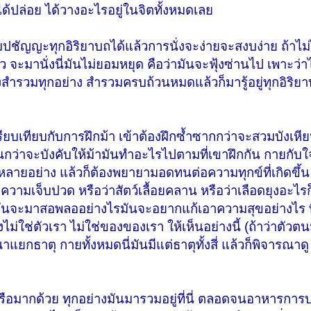
ะได้ปล่อย ได้วางอะไรอยู่ในจิตทั้งหมดเลย
สัมปชัญญะทุกอิริยาบถได้แล้วการนั่งจะง่ายจะสงบง่าย ถ้าไม่
ว จะมานั่งนี่มันไม่ยอมหยุด คือว่ามันจะฟุ้งซ่านไป เพาะว่าไ
ต้องสำรวมทุกอย่าง สำรวมครบถ้วนหมดแล้วก็มารู้อยู่ทุกอิริ
รียบเทียบกับการฝึกม้า เข้าต้องฝึกซ้ำซากกว่าจะสวมบังเหี
จนกว่าจะบังคับให้ม้ามันทำอะไรไปตามที่เขาฝึกกัน กายกับใ
หลายอย่าง แล้วก็ต้องพยายามอดทนต่อความทุกข์ที่เกิดขึ้น 
ามเจ็บปวด หรือว่าสัตว์เลื้อยคลาน หรือว่าเลือดยุงอะไรก
ันจะมาสอพลออย่างไรมันจะอยากแก้เอาความสุขอย่างไร 
่ใช่ตัวเรา ไม่ใช่ของของเรา ให้เห็นอย่างนี้ (ถ้าว่าตัวตนม
แยกธาตุ กายทั้งหมดนี่มันมีแต่ธาตุทั้งสี่ แล้วก็พิจารณาดู ให
ปรือมากด้วย ทุกอย่างมันมารวมอยู่ที่นี่ ตลอดจนอาหารกา