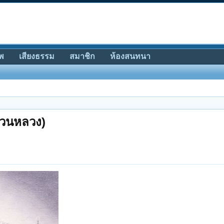
พ
เสียงธรรม
สมาชิก
ห้องสนทนา
สวนหลวง)