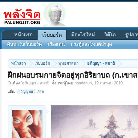
หน้าแรก
มีอะไรใหม่
วิดีโอ
รูปภา
เว็บบอร์ด
ค้นหาในเว็บบอร์ด
เรื่องเด่น
กระทู้และโพสต์ล่าสุด
หน้าแรก
เว็บบอร์ด
พุทธศาสนา
อภิญญา - สมาธิ
ฝึกฝนอบรมกายจิตอยู่ทุกอิริยาบถ (ก.เขา
ในห้อง '
อภิญญา - สมาธิ
' ตั้งกระทู้โดย
nondanun
,
19 ตุลาคม 2010
.
แท็ก:
วิญญาณ
แก้ไข