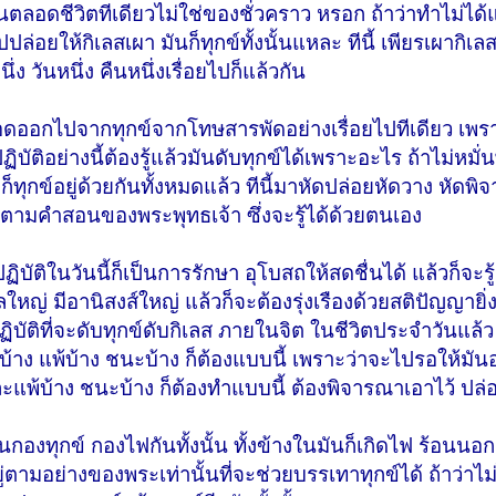
ลอดชีวิตทีเดียวไม่ใช่ของชั่วคราว หรอก ถ้าว่าทำไม่ได้แล
ล่อยให้กิเลสเผา มันก็ทุกข์ทั้งนั้นแหละ ทีนี้ เพียรเผากิเลส
ึ่ง วันหนึ่ง คืนหนึ่งเรื่อยไปก็แล้วกัน
ดรอดออกไปจากทุกข์จากโทษสารพัดอย่างเรื่อยไปทีเดียว เพร
ัติอย่างนี้ต้องรู้แล้วมันดับทุกข์ได้เพราะอะไร ถ้าไม่หมั
 ก็ทุกข์อยู่ด้วยกันทั้งหมดแล้ว ทีนี้มาหัดปล่อยหัดวาง หัดพ
ปตามคำสอนของพระพุทธเจ้า ซึ่งจะรู้ได้ด้วยตนเอง
ิบัติในวันนี้ก็เป็นการรักษา อุโบสถให้สดชื่นได้ แล้วก็จะรู
ใหญ่ มีอานิสงส์ใหญ่ แล้วก็จะต้องรุ่งเรืองด้วยสติปัญญายิ่งข
ปฏิบัติที่จะดับทุกข์ดับกิเลส ภายในจิต ในชีวิตประจำวันแล้ว 
เสียบ้าง แพ้บ้าง ชนะบ้าง ก็ต้องแบบนี้ เพราะว่าจะไปรอให้มัน
แหละแพ้บ้าง ชนะบ้าง ก็ต้องทำแบบนี้ ต้องพิจารณาเอาไว้ ปล่
กองทุกข์ กองไฟกันทั้งนั้น ทั้งข้างในมันก็เกิดไฟ ร้อนนอก
อยู่ตามอย่างของพระเท่านั้นที่จะช่วยบรรเทาทุกข์ได้ ถ้าว่าไม