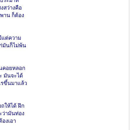
ม่ประมาท
สงสว่างคือ
พาน ก็ต้อง
 มีแต่ความ
่มันก็ไม่พ้น
มันคอยหลอก
ระ มันจะได้
รขึ้นมาแล้ว
ถให้ได้ ฝึก
ะว่ามันท่อง
้ต้องเอา