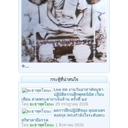
☆…
กระทู้ที่น่าสนใจ
Live สด งานวันอาสาฬหบูชา
ปฏิบัติธรรมฝึกพุทธนิมิต เวียน
เทียน สวดพระคาถาเงินล้าน ครั้งที่ ๖๔
โดย
ยะธาพุทโมนะ
29 กรกฎาคม 2026
ผลการฝึกปฎิบัติของ คุณธนพร
หงสกุล /ทรงกำลังใจระดับพระ
สกิทาคามีมรรค
โดย
ยะธาพุทโมนะ
1 สิงหาคม 2026