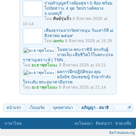
ร่วมทําบุญสร้างห้องสุขา 5 ห้อง พร้อม
โถปัสสาวะ 4 จุด วัดปรางค์หลวง
จ.นนทบุรี
โดย
ศิษย์รุ่นจิ๋ว
8 สิงหาคม 2026 at
14:14
เสียงธรรมจากวัดท่าขนุน วันเสาร์ที่ ๘
สิงหาคม ๒๕๖๙
โดย
iamfu
8 สิงหาคม 2026 at 16:28
ในหลวง-พระราชินี ทรงรับผู้
บาดเจ็บ-เสียชีวิตไว้ในพระบรม
ราชานุเคราะห์ | TNN...
โดย
ยะธาพุทโมนะ
9 สิงหาคม 2026 at 10:21
ผลการฝึกปฎิบัติของ คุณ
ธนิณัช ปัณชยชญ์ รักษากำลัง
ใจระดับ พระอนาคามีมรรค
โดย
ยะธาพุทโมนะ
8 สิงหาคม 2026 at 21:14
หน้าแรก
เว็บบอร์ด
พุทธศาสนา
อภิญญา - สมาธิ
ภาษาไทย
ลงโฆษณา
ติดต่อเรา
ช่วยเหลือ
ข้อกำหนดและกฎ