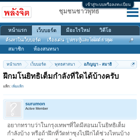
เข้าสู่ระบบหรือลงทะเบียน
ชุมชนชาวพุทธ
หน้าแรก
มีอะไรใหม่
วิดีโอ
เว็บบอร์ด
รูปภาพ
เสียงธรรม
ค้นหาในเว็บบอร์ด
เรื่องเด่น
กระทู้และโพสต์ล่าสุด
สมาชิก
ห้องสนทนา
หน้าแรก
เว็บบอร์ด
พุทธศาสนา
อภิญญา - สมาธิ
ฝึกมโนยิทธิเต็มกำลังที่ใดได้บ้างครับ
แท็ก:
เพิ่มแท็ก
surumon
Active Member
อยากทราบว่าในกรุงเทพฯที่ใดมีสอนมโนยิทธิเต็ม
กำลังบ้าง หรือถ้าฝึกที่วัดท่าซุงไปฝึกได้ช่วงไหนบ้าง