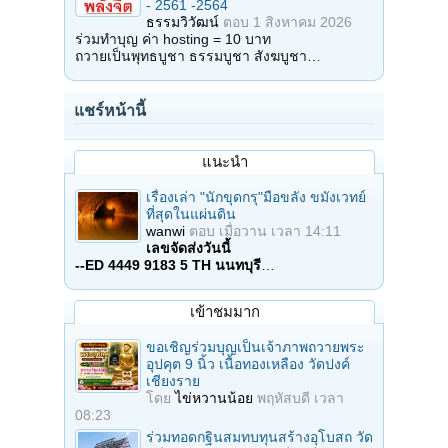
- 2561 -2564
ธรรมวิวัฒน์
ตอบ
1 สิงหาคม 2026
ร่วมทำบุญ ค่า hosting = 10 บาท
ถวายเป็นพุทธบูชา ธรรมบูชา สังฆบูชา…
แชร์หน้านี้
แนะนำ
เรื่องเล่า "นักขุดกรุ"มือขลัง ขมังเวทย์
ที่สุดในแผ่นดิน
wanwi
ตอบ
เมื่อวาน เวลา 14:11
เลขจัดส่งวันนี้
--ED 4449 9183 5 TH นนทบุรี
…
เข้าชมมาก
ขอเชิญร่วมบุญเป็นเจ้าภาพถวายพระ
อุปคุต 9 นิ้ว เนื้อทองเหลือง วัดปงค์
เชียงราย
โดย
ไข่หวานน้อย
พฤหัสบดี เวลา
08:23
ร่วมทอดกฐินสมทบทุนสร้างอุโบสถ วัด