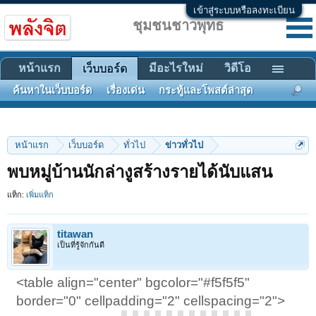
เข้าสู่ระบบหรือลงทะเบียน
ชุมชนชาวพุทธ
หน้าแรก
มีอะไรใหม่
วิดีโอ
เว็บบอร์ด
ค้นหาในเว็บบอร์ด
เรื่องเด่น
กระทู้และโพสต์ล่าสุด
หน้าแรก
เว็บบอร์ด
ทั่วไป
ข่าวทั่วไป
พบหมู่บ้านนักล่างูสร้างรายได้นับแสน
แท็ก:
เพิ่มแท็ก
titawan
เป็นที่รู้จักกันดี
<table align="center" bgcolor="#f5f5f5"
border="0" cellpadding="2" cellspacing="2">