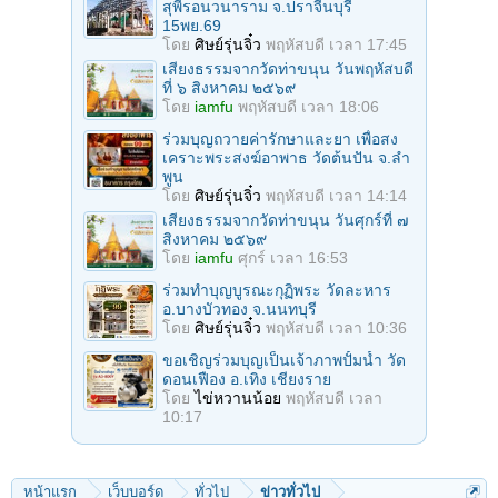
สุพีรอนวนาราม จ.ปราจีนบุรี
15พย.69
โดย
ศิษย์รุ่นจิ๋ว
พฤหัสบดี เวลา 17:45
เสียงธรรมจากวัดท่าขนุน วันพฤหัสบดี
ที่ ๖ สิงหาคม ๒๕๖๙
โดย
iamfu
พฤหัสบดี เวลา 18:06
ร่วมบุญถวายค่ารักษาและยา เพื่อสง
เคราะพระสงฆ์อาพาธ วัดต้นปัน จ.ลํา
พูน
โดย
ศิษย์รุ่นจิ๋ว
พฤหัสบดี เวลา 14:14
เสียงธรรมจากวัดท่าขนุน วันศุกร์ที่ ๗
สิงหาคม ๒๕๖๙
โดย
iamfu
ศุกร์ เวลา 16:53
ร่วมทําบุญบูรณะกุฏิพระ วัดละหาร
อ.บางบัวทอง จ.นนทบุรี
โดย
ศิษย์รุ่นจิ๋ว
พฤหัสบดี เวลา 10:36
ขอเชิญร่วมบุญเป็นเจ้าภาพปั้มน้ำ วัด
ดอนเฟือง อ.เทิง เชียงราย
โดย
ไข่หวานน้อย
พฤหัสบดี เวลา
10:17
หน้าแรก
เว็บบอร์ด
ทั่วไป
ข่าวทั่วไป