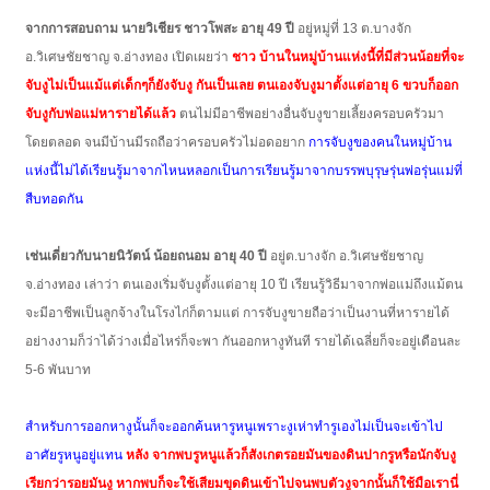
จากการสอบถาม นายวิเชียร ชาวโพสะ อายุ 49 ปี
อยู่หมู่ที่ 13 ต.บางจัก
อ.วิเศษชัยชาญ จ.อ่างทอง เปิดเผยว่า
ชาว บ้านในหมู่บ้านแห่งนี้ที่มีส่วนน้อยที่จะ
จับงูไม่เป็นแม้แต่เด็กๆก็ยังจับงู กันเป็นเลย ตนเองจับงูมาตั้งแต่อายุ 6 ขวบก็ออก
จับงูกับพ่อแม่หารายได้แล้ว
ตนไม่มีอาชีพอย่างอื่นจับงูขายเลี้ยงครอบครัวมา
โดยตลอด จนมีบ้านมีรถถือว่าครอบครัวไม่อดอยาก
การจับงูของคนในหมู่บ้าน
แห่งนี้ไม่ได้เรียนรู้มาจากไหนหลอกเป็นการเรียนรู้มาจากบรรพบุรุษรุ่นพ่อรุ่นแม่ที่
สืบทอดกัน
เช่นเดี่ยวกับนายนิวัตน์ น้อยถนอม อายุ 40 ปี
อยู่ต.บางจัก อ.วิเศษชัยชาญ
จ.อ่างทอง เล่าว่า ตนเองเริ่มจับงูตั้งแต่อายุ 10 ปี เรียนรู้วิธีมาจากพ่อแม่ถึงแม้ตน
จะมีอาชีพเป็นลูกจ้างในโรงไก่ก็ตามแต่ การจับงูขายถือว่าเป็นงานที่หารายได้
อย่างงามก็ว่าได้ว่างเมื่อไหร่ก็จะพา กันออกหางูทันที รายได้เฉลี่ยก็จะอยู่เดือนละ
5-6 พันบาท
สำหรับการออกหางูนั้นก็จะออกค้นหารูหนูเพราะงูเห่าทำรูเองไม่เป็นจะเข้าไป
อาศัยรูหนูอยู่แทน
หลัง จากพบรูหนูแล้วก็สังเกตรอยมันของดินปากรูหรือนักจับงู
เรียกว่ารอยมันงู หากพบก็จะใช้เสียมขุดดินเข้าไปจนพบตัวงูจากนั้นก็ใช้มือเรานี่