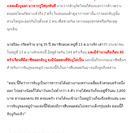
แหละดึงงูออก มาจากรูใส่ถุงทันที
ถามว่ากลัวงูกัดไหมก็ต้องบอกว่ากลัว เพราะ
ตนเคยโดนกัดมาแล้วถึง 2 ครั้ง ก็แค่นอนเฝ้าดูอาการเท่านั้น การออกจับงูนั้น
ส่วนใหญ่จะออกกันไปตั้งแต่ 2 คน เพื่อช่วยกันเวลาเจออุปสรรคหรือเกิดเหตุ
ฉุกเฉิน
นายปิยะ กรัดคร้าม อายุ 35 ปี สมาชิกอบต.หมู่ที่ 13 ต.บางจัก เล่าว่า
ประชาชน
ในหมู่ที่ 13 ต.บางจักแห่งนี้ มีอยู่ด้วยกัน 144 ครัวเรือน
และมีจำนวนถึงเกือบ 80
ครัวเรือนที่มีอาชีพออกจับงู จะมีน้อยคนที่จับงูไม่เป็น
นอกนั้นก็ประกอบอาชีพอื่นๆ
สำหรับการจับงูของหมู่บ้านแห่งนี้ก็เป็นการสืบทอดกันมาจนถึงลูกถึงหลาน
"ตอน นี้ถือว่าการจับงูเป็นการหารายได้อย่างงามเพราะเฉลี่ยแล้วครอบครัวหนึ่ง
ออก ไปอย่างน้อยก็ได้มาวันละไม่ต่ำกว่า 4 ตัว รายได้ต่อวันก็จะอยู่ที่วันละ 1,800
บาท หากออกครบ 80 ครอบครัว รายได้จะเข้ามาในหมู่บ้านก็จะถึงหลักแสน และ
การจับงูของหมู่บ้านแห่งนี้ก็ยังคงมีการสืบทอดต่อไปเพราะเด็กๆรุ่นหลัง ตอนนี้ก็
จับงูกันแล้ว"