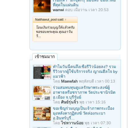
เรื่องเล่า "นักขุดกรุ"มือขลัง ขมังเวทย์
ที่สุดในแผ่นดิน
wanwi
ตอบ
เมื่อวาน เวลา 20:53
Natthawut_pool said:
↑
โอนเงินร่วมบุญให้แล้วครับ
ขอขอบพระคุณ คุณอาวัน
วิ…
เข้าชมมาก
ทำไมวันนี้คนถึงเชื่อรีวิวน้อยลง? รวม
รีวิวจากผู้ใช้บริการจริง ญาณฮีลใจ by
แมวฟ้า
โดย
Maewfah
พฤหัสบดี เวลา 00:13
ร่วมสมทบทุนดูแลรักษาพระสงฆ์ผู้
อาพาธหรือชราภาพ วัดประชานิรมิต
อ.เมือง จ.บุรีรัมย์
โดย
ศิษย์รุ่นจิ๋ว
พุธ เวลา 15:16
ขอเชิญร่วมบุญเป็นเจ้าภาพกระเบื้อง
มุงหลังคากุฏิสงฆ์ วัดล่องกะเบา
อ.อินทร์บุรี...
โดย
ไข่หวานน้อย
พุธ เวลา 07:30