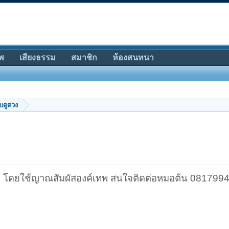
พ
เสียงธรรม
สมาชิก
ห้องสนทนา
ับดูดวง
 โดยใช้ญาณสัมผัสองค์เทพ สนใจติดต่อหมอต้น 08179947