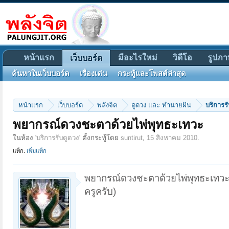
หน้าแรก
มีอะไรใหม่
วิดีโอ
รูปภา
เว็บบอร์ด
ค้นหาในเว็บบอร์ด
เรื่องเด่น
กระทู้และโพสต์ล่าสุด
หน้าแรก
เว็บบอร์ด
พลังจิต
ดูดวง และ ทำนายฝัน
บริการร
พยากรณ์ดวงชะตาด้วยไพ่พุทธะเทวะ
ในห้อง '
บริการรับดูดวง
' ตั้งกระทู้โดย
suntirut
,
15 สิงหาคม 2010
.
แท็ก:
เพิ่มแท็ก
พยากรณ์ดวงชะตาด้วยไพ่พุทธะเทวะ
ครูครับ)