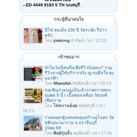
--ED 4449 9183 5 TH นนทบุรี
…
กระทู้ที่น่าสนใจ
นี่ไช่ สมเด็จ 100 ปี วัดระฆัง รึป่าว
ครับ
โดย
joiekong
อาทิตย์ เวลา 12:13
เข้าชมมาก
ทำไมวันนี้คนถึงเชื่อรีวิวน้อยลง? รวม
รีวิวจากผู้ใช้บริการจริง ญาณฮีลใจ by
แมวฟ้า
โดย
Maewfah
พฤหัสบดี เวลา 00:13
ขอเชิญร่วมบุญเป็นเจ้าภาพถวายพระ
อุปคุต 9 นิ้ว เนื้อทองเหลือง วัดปงค์
เชียงราย
โดย
ไข่หวานน้อย
พฤหัสบดี เวลา
08:23
ร่วมทอดกฐินสมทบทุนสร้างอุโบสถ วัด
สุพีรอนวนาราม จ.ปราจีนบุรี
15พย.69
โดย
ศิษย์รุ่นจิ๋ว
พฤหัสบดี เวลา 17:45