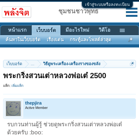
เข้าสู่ระบบหรือลงทะเบียน
ชุมชนชาวพุทธ
หน้าแรก
มีอะไรใหม่
วิดีโอ
เว็บบอร์ด
ค้นหาในเว็บบอร์ด
เรื่องเด่น
กระทู้และโพสต์ล่าสุด
เว็บบอร์ด
...
วิธีดูพระเครื่อง-เครื่องรางของขลัง
พระกริ่งสวนเต่าหลวงพ่อเต๋ 2500
แท็ก:
เพิ่มแท็ก
thepjira
Active Member
รบกวนท่านผู้รู้ ช่วยดูพระกริ่งสวนเต่าหลวงพ่อเต๋
ด้วยครับ :boo: