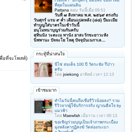
เรื่องเล่า "นักขุดกรุ"มือขลัง ขมังเวทย์
ที่สุดในแผ่นดิน
Pattana
ตอบ
วันนี้เมื่อ 09:51
วันที่ ๗ สิงหาคม พ.ศ. ๒๕๖๙ ตรงกับ
วันศุกร์ แรม ๙ ค่ำ เดือนแปดหลัง (๘๘) ปีมะเมีย
ทำบุญใส่บาตรในเช้าวันนี้
อนุโมทนาบุญร่วมกันครับ
สุทินนัง วะตะเม ทานัง อาสะวักขะยาวะหัง
นิพพานะ ปัจจะโย โหตุ ปัจจุบันเนกาเล…
กระทู้ที่น่าสนใจ
ื่อที่จะโพสต์)
นี่ไช่ สมเด็จ 100 ปี วัดระฆัง รึป่าว
ครับ
โดย
joiekong
อาทิตย์ เวลา 12:13
เข้าชมมาก
ทำไมวันนี้คนถึงเชื่อรีวิวน้อยลง? รวม
รีวิวจากผู้ใช้บริการจริง ญาณฮีลใจ by
แมวฟ้า
โดย
Maewfah
เมื่อวาน เวลา 00:13
ขอเชิญร่วมบุญเป็นเจ้าภาพกระเบื้อง
มุงหลังคากุฏิสงฆ์ วัดล่องกะเบา