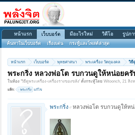
หน้าแรก
มีอะไรใหม่
วิดีโอ
รูปภา
เว็บบอร์ด
ค้นหาในเว็บบอร์ด
เรื่องเด่น
กระทู้และโพสต์ล่าสุด
หน้าแรก
เว็บบอร์ด
พุทธศาสนา
พระเครื่อง วัตถุมงคล
วิธ
พระกริ่ง หลวงพ่อโต รบกวนดูให้หน่อยครั
ในห้อง '
วิธีดูพระเครื่อง-เครื่องรางของขลัง
' ตั้งกระทู้โดย
Witoonch
,
21 สิง
แท็ก:
พระกริ่ง
แก้ไข
พระกริ่ง
หลวงพ่อโต รบกวนดูให้หน่