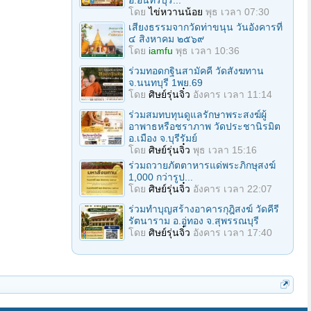
อ.อินทร์บุรี...
โดย
ไข่หวานน้อย
พุธ เวลา 07:30
เสียงธรรมจากวัดท่าขนุน วันอังคารที่
๔ สิงหาคม ๒๕๖๙
โดย
iamfu
พุธ เวลา 10:36
ร่วมทอดกฐินสามัคคี วัดสังฆทาน
จ.นนทบุรี 1พย.69
โดย
ศิษย์รุ่นจิ๋ว
อังคาร เวลา 11:14
ร่วมสมทบทุนดูแลรักษาพระสงฆ์ผู้
อาพาธหรือชราภาพ วัดประชานิรมิต
อ.เมือง จ.บุรีรัมย์
โดย
ศิษย์รุ่นจิ๋ว
พุธ เวลา 15:16
ร่วมถวายภัตตาหารแด่พระภิกษุสงฆ์
1,000 กว่ารูป...
โดย
ศิษย์รุ่นจิ๋ว
อังคาร เวลา 22:07
ร่วมทำบุญสร้างอาคารกุฎิสงฆ์ วัดคีรี
รัตนาราม อ.อู่ทอง จ.สุพรรณบุรี
โดย
ศิษย์รุ่นจิ๋ว
อังคาร เวลา 17:40