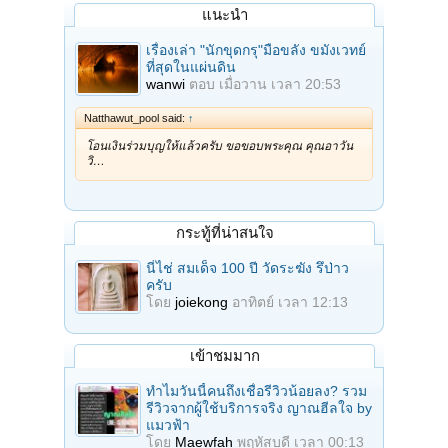
แนะนำ
เรื่องเล่า "นักขุดกรุ"มือขลัง ขมังเวทย์
ที่สุดในแผ่นดิน
wanwi
ตอบ
เมื่อวาน เวลา 20:53
Natthawut_pool said:
↑
โอนเงินร่วมบุญให้แล้วครับ ขอขอบพระคุณ คุณอาวัน
วิ…
กระทู้ที่น่าสนใจ
นี่ไช่ สมเด็จ 100 ปี วัดระฆัง รึป่าว
ครับ
โดย
joiekong
อาทิตย์ เวลา 12:13
เข้าชมมาก
ทำไมวันนี้คนถึงเชื่อรีวิวน้อยลง? รวม
รีวิวจากผู้ใช้บริการจริง ญาณฮีลใจ by
แมวฟ้า
โดย
Maewfah
พฤหัสบดี เวลา 00:13