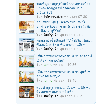
ขอเชิญร่วมบุญเป็นเจ้าภาพกระเบื้อง
มุงหลังคากุฏิสงฆ์ วัดล่องกะเบา
อ.อินทร์บุรี...
โดย
ไข่หวานน้อย
พุธ เวลา 07:30
ร่วมสมทบทุนดูแลรักษาพระสงฆ์ผู้
อาพาธหรือชราภาพ วัดประชานิรมิต
อ.เมือง จ.บุรีรัมย์
โดย
ศิษย์รุ่นจิ๋ว
พุธ เวลา 15:16
ทอดผ้าป่าซื้อSmart TV ใช้เรียน&สอน
พัดลมห้องเรียน พัฒนาสถานศึกษา...
โดย
ศิษย์รุ่นจิ๋ว
พุธ เวลา 10:50
เสียงธรรมจากวัดท่าขนุน วันอังคารที่
๔ สิงหาคม ๒๕๖๙
โดย
iamfu
พุธ เวลา 10:36
เสียงธรรมจากวัดท่าขนุน วันพุธที่ ๕
สิงหาคม ๒๕๖๙
โดย
iamfu
พุธ เวลา 19:48
ร่วมทําบุญถวายมหาสังฆทาน 69 ชุด
วัดพลายชุมพล จ.สุโขทัย
โดย
ศิษย์รุ่นจิ๋ว
พุธ เวลา 10:34