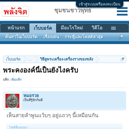
เข้าสู่ระบบหรือลงทะเบียน
ชุมชนชาวพุทธ
หน้าแรก
มีอะไรใหม่
วิดีโอ
เว็บบอร์ด
ค้นหาในเว็บบอร์ด
เรื่องเด่น
กระทู้และโพสต์ล่าสุด
เว็บบอร์ด
...
วิธีดูพระเครื่อง-เครื่องรางของขลัง
พระคงองค์นี้เป็นยังไงครับ
แท็ก:
เพิ่มแท็ก
หมอรวย
เป็นที่รู้จักกันดี
เห็นสายลำพูนแว้บๆ อยู่แถวๆ นี้เหมือนกัน
ไฟล์ที่แนบมา: