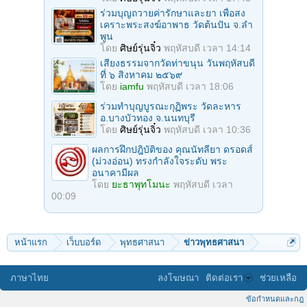
ร่วมบุญถวายค่ารักษาและยา เพื่อสง
เคราะพระสงฆ์อาพาธ วัดต้นปัน จ.ลํา
พูน
โดย
ศิษย์รุ่นจิ๋ว
พฤหัสบดี เวลา 14:14
เสียงธรรมจากวัดท่าขนุน วันพฤหัสบดี
ที่ ๖ สิงหาคม ๒๕๖๙
โดย
iamfu
พฤหัสบดี เวลา 18:06
ร่วมทําบุญบูรณะกุฏิพระ วัดละหาร
อ.บางบัวทอง จ.นนทบุรี
โดย
ศิษย์รุ่นจิ๋ว
พฤหัสบดี เวลา 10:36
ผลการฝึกปฎิบัติของ คุณนัทลียา ดรอดส์
(ม่วงอ่อน) ทรงกำลังใจระดับ พระ
อนาคามีผล
โดย
ยะธาพุทโมนะ
พฤหัสบดี เวลา
00:09
หน้าแรก
เว็บบอร์ด
พุทธศาสนา
ข่าวพุทธศาสนา
ภาษาไทย
ลงโฆษณา
ติดต่อเรา
ช่วยเหลือ
ข้อกำหนดและกฎ