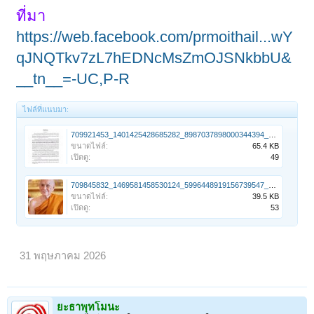
ที่มา
https://web.facebook.com/prmoithail...wY
qJNQTkv7zL7hEDNcMsZmOJSNkbbU&
__tn__=-UC,P-R
ไฟล์ที่แนบมา:
709921453_1401425428685282_8987037898000344394_n.jpg
ขนาดไฟล์:
65.4 KB
เปิดดู:
49
709845832_1469581458530124_5996448919156739547_n.jpg
ขนาดไฟล์:
39.5 KB
เปิดดู:
53
31 พฤษภาคม 2026
ยะธาพุทโมนะ