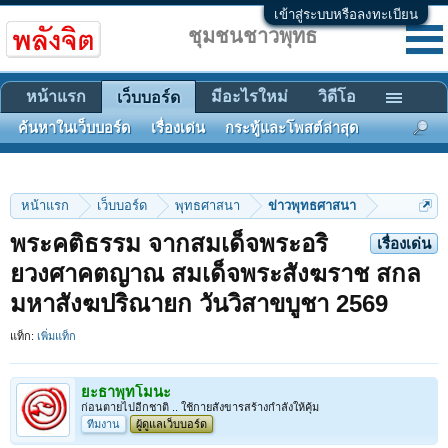
เข้าสู่ระบบหรือลงทะเบียน
ชุมชนชาวพุทธ
หน้าแรก
มีอะไรใหม่
วิดีโอ
เว็บบอร์ด
ค้นหาในเว็บบอร์ด
เรื่องเด่น
กระทู้และโพสต์ล่าสุด
หน้าแรก
เว็บบอร์ด
พุทธศาสนา
ข่าวพุทธศาสนา
พระคติธรรม จากสมเด็จพระอริ
เรื่องเด่น
ยวงศาคตญาณ สมเด็จพระสังฆราช สกล
มหาสังฆปริณายก วันวิสาขบูชา 2569
แท็ก:
เพิ่มแท็ก
ยะธาพุทโมนะ
ก่อนตายไปอีกชาติ .. ใช้กายสังขารสร้างกำลังให้คุ้ม
ทีมงาน
ผู้ดูแลเว็บบอร์ด