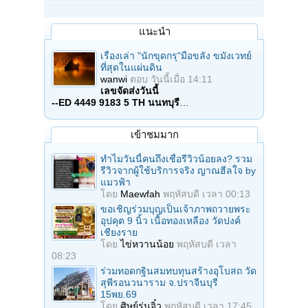
แนะนำ
เรื่องเล่า "นักขุดกรุ"มือขลัง ขมังเวทย์
ที่สุดในแผ่นดิน
wanwi
ตอบ
วันนี้เมื่อ 14:11
เลขจัดส่งวันนี้
--ED 4449 9183 5 TH นนทบุรี
…
เข้าชมมาก
ทำไมวันนี้คนถึงเชื่อรีวิวน้อยลง? รวม
รีวิวจากผู้ใช้บริการจริง ญาณฮีลใจ by
แมวฟ้า
โดย
Maewfah
พฤหัสบดี เวลา 00:13
ขอเชิญร่วมบุญเป็นเจ้าภาพถวายพระ
อุปคุต 9 นิ้ว เนื้อทองเหลือง วัดปงค์
เชียงราย
โดย
ไข่หวานน้อย
พฤหัสบดี เวลา
08:23
ร่วมทอดกฐินสมทบทุนสร้างอุโบสถ วัด
สุพีรอนวนาราม จ.ปราจีนบุรี
15พย.69
โดย
ศิษย์รุ่นจิ๋ว
พฤหัสบดี เวลา 17:45