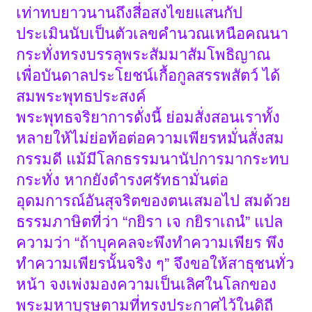
เท่าทบยาวนานถึงสี่อสงไขยแสนกัป
ประเมินนับเป็นตัวเลขคำนวณเหนือคณนา
กระทั่งทรงบรรลุพระสัมมาสัมโพธิญาณ
เพื่อบันดาลประโยชน์เกื้อกูลสรรพสัตว์ ได้
สมพระพุทธประสงค์
พระพุทธจริยาการดั่งนี้ ย่อมสั่งสอนเราทั้ง
หลายให้ไม่ย่อท้อต่อความเพียรหมั่นสั่งสม
กรรมดี แม้มีโลกธรรมนานัปการมากระทบ
กระทั่ง หากยังดำรงศรัทธามั่นต่อ
อุดมการณ์อันสุจริตของตนเสมอไป สมด้วย
ธรรมภาษิตที่ว่า “กยิรา เจ กยิราเถนํ” แปล
ความว่า “ถ้าบุคคลจะพึงทำความเพียร พึง
ทำความเพียรนั้นจริง ๆ” จึงขอให้สาธุชนทั่ว
หน้า จงเพ่งมองความเป็นเลิศในโลกของ
พระมหาบุรุษตามที่ทรงประกาศไว้ในดิถี