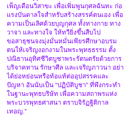
เพ็ญเดือนวิสาขะ เพื่อเพิ่มพูนกุศลฉันทะ ก่อ
แรงบันดาลใจสำหรับสร้างสรรค์ตนเอง เพื่อ
ความเป็นเลิศด้วยบุญกุศล ทั้งทางกาย ทาง
วาจา และทางใจ ให้ทวียิ่งขึ้นสืบไป
ขอสาธุชนจงมุ่งมั่นหมั่นเพียรศึกษาอบรม
ตนให้เจริญงอกงามในพระพุทธธรรม ตั้ง
ปณิธานอุทิศชีวิตบูชาพระรัตนตรัยด้วยการ
บริจาคทาน รักษาศีล และเจริญภาวนา อย่า
ได้ย่อหย่อนหรือท้อแท้ต่ออุปสรรคและ
ปัญหา อันนับเป็น “ปฏิบัติบูชา” ที่พึงกระทำ
ในฐานะพุทธบริษัท เพื่อความสถาพรแห่ง
พระบวรพุทธศาสนา ตราบจิรัฏฐิติกาล
เทอญ.”