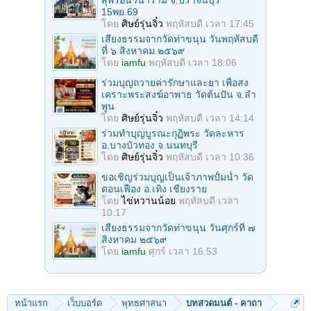
15พย.69
โดย
ศิษย์รุ่นจิ๋ว
พฤหัสบดี เวลา 17:45
เสียงธรรมจากวัดท่าขนุน วันพฤหัสบดี
ที่ ๖ สิงหาคม ๒๕๖๙
โดย
iamfu
พฤหัสบดี เวลา 18:06
ร่วมบุญถวายค่ารักษาและยา เพื่อสง
เคราะพระสงฆ์อาพาธ วัดต้นปัน จ.ลํา
พูน
โดย
ศิษย์รุ่นจิ๋ว
พฤหัสบดี เวลา 14:14
ร่วมทําบุญบูรณะกุฏิพระ วัดละหาร
อ.บางบัวทอง จ.นนทบุรี
โดย
ศิษย์รุ่นจิ๋ว
พฤหัสบดี เวลา 10:36
ขอเชิญร่วมบุญเป็นเจ้าภาพปั้มน้ำ วัด
ดอนเฟือง อ.เทิง เชียงราย
โดย
ไข่หวานน้อย
พฤหัสบดี เวลา
10:17
เสียงธรรมจากวัดท่าขนุน วันศุกร์ที่ ๗
สิงหาคม ๒๕๖๙
โดย
iamfu
ศุกร์ เวลา 16:53
หน้าแรก
เว็บบอร์ด
พุทธศาสนา
บทสวดมนต์ - คาถา