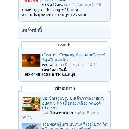
ธรรมวิวัฒน์
ตอบ
1 สิงหาคม 2026
ร่วมทำบุญ ค่า hosting = 10 บาท
ถวายเป็นพุทธบูชา ธรรมบูชา สังฆบูชา…
แชร์หน้านี้
แนะนำ
เรื่องเล่า "นักขุดกรุ"มือขลัง ขมังเวทย์
ที่สุดในแผ่นดิน
wanwi
ตอบ
เมื่อวาน เวลา 14:11
เลขจัดส่งวันนี้
--ED 4449 9183 5 TH นนทบุรี
…
เข้าชมมาก
ขอเชิญร่วมบุญเป็นเจ้าภาพถวายพระ
อุปคุต 9 นิ้ว เนื้อทองเหลือง วัดปงค์
เชียงราย
โดย
ไข่หวานน้อย
พฤหัสบดี เวลา
08:23
ร่วมทอดกฐินสมทบทุนสร้างอุโบสถ วัด
สุพีรอนวนาราม จ.ปราจีนบุรี