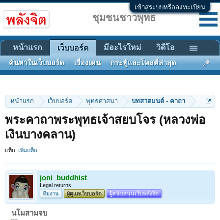
เข้าสู่ระบบหรือลงทะเบียน
ชุมชนชาวพุทธ
หน้าแรก
มีอะไรใหม่
วิดีโอ
เว็บบอร์ด
ค้นหาในเว็บบอร์ด
เรื่องเด่น
กระทู้และโพสต์ล่าสุด
หน้าแรก
เว็บบอร์ด
พุทธศาสนา
บทสวดมนต์ - คาถา
พระคาถาพระพุทธเจ้าสยบโจร (หลวงพ่อ
เงินบางคลาน)
แท็ก:
เพิ่มแท็ก
joni_buddhist
Legal returns
ทีมงาน
ผู้ดูแลเว็บบอร์ด
ผู้สนับสนุนเว็บพลังจิต
นโมสามจบ