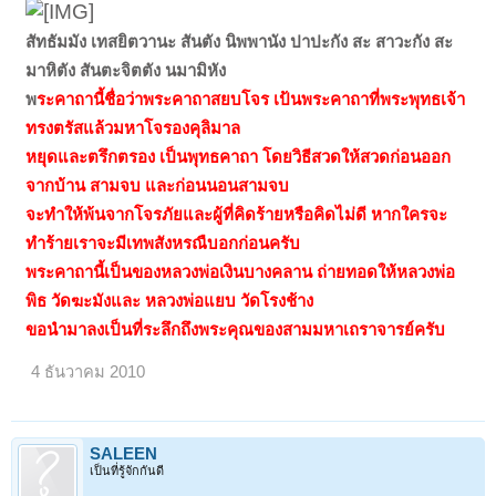
สัทธัมมัง เทสยิตวานะ สันตัง นิพพานัง ปาปะกัง สะ สาวะกัง สะ
มาหิตัง สันตะจิตตัง นมามิหัง
พ
ระคาถานี้ชื่อว่าพระคาถาสยบโจร เป้นพระคาถาที่พระพุทธเจ้า
ทรงตรัสแล้วมหาโจรองคุลิมาล
หยุดและตรึกตรอง เป็นพุทธคาถา โดยวิธีสวดให้สวดก่อนออก
จากบ้าน สามจบ และก่อนนอนสามจบ
จะทำให้พ้นจากโจรภัยและผู้ที่คิดร้ายหรือคิดไม่ดี หากใครจะ
ทำร้ายเราจะมีเทพสังหรณืบอกก่อนครับ
พระคาถานี้เป็นของหลวงพ่อเงินบางคลาน ถ่ายทอดให้หลวงพ่อ
พิธ วัดฆะมังและ หลวงพ่อแยบ วัดโรงช้าง
ขอนำมาลงเป็นที่ระลึกถึงพระคุณของสามมหาเถราจารย์ครับ
4 ธันวาคม 2010
SALEEN
เป็นที่รู้จักกันดี