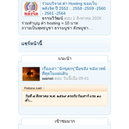
ธัมโม โลกุตตะโร วะโร
ร่วมบริจาค ค่า Hosting ของเว็บ
สังโฆ มังคะผะลัฎโฐ จะ
พลังจิต ปี 2552 ...2558 -2559 -2560
อินทะสุวัณณะ ปารมี เถโร
- 2561 -2564
อิจเจตัง ระตะนัตตะยัง
ธรรมวิวัฒน์
ตอบ
1 สิงหาคม 2026
เอตัสสะ อานุภาเวนะ
ร่วมทำบุญ ค่า hosting = 10 บาท
สัพพะทุกขา อุปัททะวา
ถวายเป็นพุทธบูชา ธรรมบูชา สังฆบูชา…
อันตะรายา จะ นัสสันตุ
ปุญญะลาภะ มะหาเตโช
สิทธิกิจจัง สิทธิลาโภ
สัพพะ โสตภี ภะวันตุเม ติ
แชร์หน้านี้
*
_/\_
สวด ๓, ๗ หรือ ๙ จบ หรือจะสวดมากเท่าไรแล้วแต่สะดวกครับ
แนะนำ
เปิดดูไฟล์ 5931834
เรื่องเล่า "นักขุดกรุ"มือขลัง ขมังเวทย์
ที่สุดในแผ่นดิน
wanwi
ตอบ
วันนี้เมื่อ 09:41
Credit
:
ศิษย์มีครู
ขอขอบพระคุณที่มาจาก Facebook
Pattana said:
↑
วันที่ ๘ สิงหาคม พ.ศ. ๒๕๖๙ ตรงกับวันเสาร์ แรม ๑๐
ค่ำ…
เข้าชมมาก