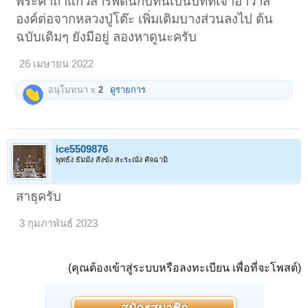
พระคาถาแก้วสารพัดนึกบทนี้เป็นบทที่เจ้าอาวาส
พระคาถาแก้วสารพัดนึก พระราชสังวราภิมณฑ์ (หลวงปู่โต๊ะ อินทสุวรรณ
โณ) ฉบับพระวิโรจน์ญาณวงศ์ วัดประดู่ฉิมพลี
องค์ต่อจากหลวงปู่โต๊ะ เพิ่มเติมบางส่วนลงไป ต้น
ฉบับเดิมๆ ยังมีอยู่ ลองหาดูนะครับ
เปิดดูไฟล์ 5931835
จัดดอกไม้ จุดธูปเทียนบูชาแล้วอธิษฐานจิตให้ผ่องใสเกิดสมาธิ
26 เมษายน 2022
ตั้งนะโม ๓ จบ
อนุโมทนา x
2
ดูรายการ
ตามด้วยบทไตรสรณาคมน์
พุทธัง สะระณัง คัจฉามิ
ธัมมัง สะระณัง คัจฉามิ
สังฆัง สะระณัง คัจฉามิ
ice5509876
ทุติยัมปิ พุทธัง สะระณัง คัจฉามิ
พุทธัง ธัมมัง สังฆัง สะระณัง คัจฉามิ
ทุติยัมปิ ธัมมัง สะระณัง คัจฉามิ
ทุติยัมปิ สังฆัง สะระณัง คัจฉามิ
ตะติยัมปิ พุทธัง สะระณัง คัจฉามิ
สาธุครับ
ตะติยัมปิ ธัมมัง สะระณัง คัจฉามิ
ตะติยัมปิ สังฆัง สะระณัง คัจฉามิ
3 กุมภาพันธ์ 2023
(คำสวด)
นะโม เม สัพพะพุทธานัง
(คุณต้องเข้าสู่ระบบหรือลงทะเบียน เพื่อที่จะโพสต์)
อุปปันนานัง มะเหสินัง
ตัณหังกะโร มะหาวีโร
เมธังกะโร มะหายะโส
สะระณังกะโร โลกะหิโต