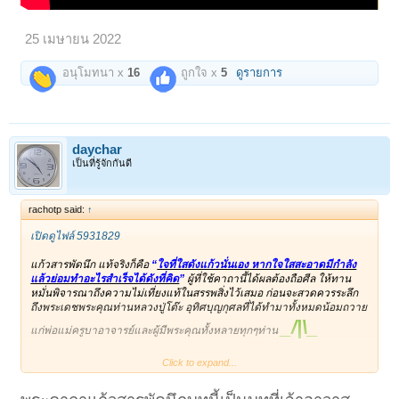
25 เมษายน 2022
อนุโมทนา x
16
ถูกใจ x
5
ดูรายการ
daychar
เป็นที่รู้จักกันดี
rachotp said:
↑
เปิดดูไฟล์ 5931829
แก้วสารพัดนึก แท้จริงก็คือ
“
ใจที่ใสดังแก้วนั่นเอง หากใจใสสะอาดมีกำลัง
แล้วย่อมทำอะไรสำเร็จได้ดังที่คิด
”
ผู้ที่ใช้คาถานี้ได้ผลต้องถือศีล ให้ทาน
หมั่นพิจารณาถึงความไม่เที่ยงแท้ในสรรพสิ่งไว้เสมอ ก่อนจะสวดควรระลึก
ถึงพระเดชพระคุณท่านหลวงปู่โต๊ะ อุทิศบุญกุศลที่ได้ทำมาทั้งหมดน้อมถวาย
_/|\_
แก่พ่อแม่ครูบาอาจารย์และผู้มีพระคุณทั้งหลายทุกๆท่าน
ภาวนาระลึกถึงหลวงปู่โต๊ะ และก็นึกแต่สิ่งดีๆ ทำใจให้เย็นๆครับ หลวงปู่โต๊ะ
Click to expand...
ท่านเด่นด้านให้โชค ลองเอาไปใช้ดูครับ