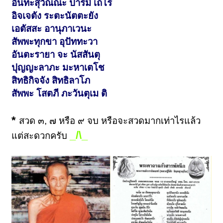
อินทะสุวัณณะ ปารมี เถโร
อิจเจตัง ระตะนัตตะยัง
เอตัสสะ อานุภาเวนะ
สัพพะทุกขา อุปัททะวา
อันตะรายา จะ นัสสันตุ
ปุญญะลาภะ มะหาเตโช
สิทธิกิจจัง สิทธิลาโภ
สัพพะ โสตภี ภะวันตุเม ติ
*
สวด ๓, ๗ หรือ ๙ จบ หรือจะสวดมากเท่าไรแล้ว
_/\_
แต่สะดวกครับ