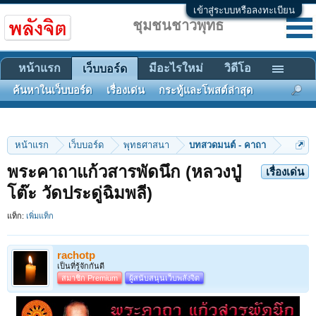
เข้าสู่ระบบหรือลงทะเบียน
ชุมชนชาวพุทธ
หน้าแรก
มีอะไรใหม่
วิดีโอ
เว็บบอร์ด
ค้นหาในเว็บบอร์ด
เรื่องเด่น
กระทู้และโพสต์ล่าสุด
หน้าแรก
เว็บบอร์ด
พุทธศาสนา
บทสวดมนต์ - คาถา
พระคาถาแก้วสารพัดนึก (หลวงปู่
เรื่องเด่น
โต๊ะ วัดประดู่ฉิมพลี)
แท็ก:
เพิ่มแท็ก
rachotp
เป็นที่รู้จักกันดี
สมาชิก Premium
ผู้สนับสนุนเว็บพลังจิต