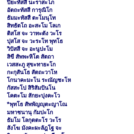
ปิยะทัสสี นะราสะโภ
อัตถะทัสสี การุณิโก
ธัมมะทัสสี ตะโมนุโท
สิทธัตโถ อะสะโม โลเก
ติสโส จะ วาทะตัง วะโร
ปุสโส จะ วะระโท พุทโธ
วิปัสสี จะ อะนูปะโม
สิขี สัพพะหิโต สัตถา
เวสสะภู สุขะทายะโก
กะกุสันโธ สัตถะวาโห
โกนาคะมะโน ระณัญชะโห
กัสสะโป สิริสัมปันโน
โคตะโม สักยะปุงคะโว
*
พุทโธ สัพพัญญุตะญาโณ
มหาชนานุ กัมปะโก
ธัมโม โลกุตตะโร วะโร
สังโฆ มังคะผะลัฎโฐ จะ