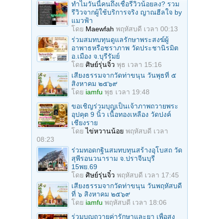
ทำไมวันนี้คนถึงเชื่อรีวิวน้อยลง? รวม
รีวิวจากผู้ใช้บริการจริง ญาณฮีลใจ by
แมวฟ้า
โดย
Maewfah
พฤหัสบดี เวลา 00:13
ร่วมสมทบทุนดูแลรักษาพระสงฆ์ผู้
อาพาธหรือชราภาพ วัดประชานิรมิต
อ.เมือง จ.บุรีรัมย์
โดย
ศิษย์รุ่นจิ๋ว
พุธ เวลา 15:16
เสียงธรรมจากวัดท่าขนุน วันพุธที่ ๕
สิงหาคม ๒๕๖๙
โดย
iamfu
พุธ เวลา 19:48
ขอเชิญร่วมบุญเป็นเจ้าภาพถวายพระ
อุปคุต 9 นิ้ว เนื้อทองเหลือง วัดปงค์
เชียงราย
โดย
ไข่หวานน้อย
พฤหัสบดี เวลา
08:23
ร่วมทอดกฐินสมทบทุนสร้างอุโบสถ วัด
สุพีรอนวนาราม จ.ปราจีนบุรี
15พย.69
โดย
ศิษย์รุ่นจิ๋ว
พฤหัสบดี เวลา 17:45
เสียงธรรมจากวัดท่าขนุน วันพฤหัสบดี
ที่ ๖ สิงหาคม ๒๕๖๙
โดย
iamfu
พฤหัสบดี เวลา 18:06
ร่วมบุญถวายค่ารักษาและยา เพื่อสง