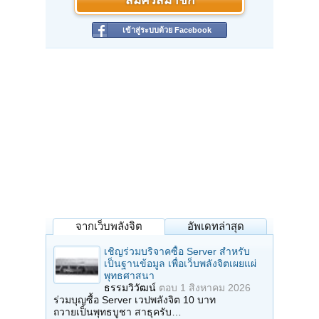
สมัครสมาชิก
ทีปังกะโร ชุตินธะโร
โกณฑัญโญ ชะนะปาโมกโข
มังคะโล ปุริสาสะโภ
เข้าสู่ระบบด้วย Facebook
สุมะโน สุมะโน ธีโร
เรวะโต ระติวัฑฒะโน
โสภิโต คุณะสัมปันโน
อะโนมะทัสสี ชะนุตตะโม
ปะทุโม โลกะปัชโชโต
นาระโท วะระ สาระถี
ปะทุมุตตะโร สัตตะสาโร
สุเมโธ อัปปะฎิปุคคะโล
สุชาโต สัพพะ โลกัคโค
ปิยะทัสสี นะราสะโภ
อัตถะทัสสี การุณิโก
ธัมมะทัสสี ตะโมนุโท
สิทธัตโถ อะสะโม โลเก
ติสโส จะ วาทะตัง วะโร
ปุสโส จะ วะระโท พุทโธ
วิปัสสี จะ อะนูปะโม
สิขี สัพพะหิโต สัตถา
จากเว็บพลังจิต
อัพเดทล่าสุด
เวสสะภู สุขะทายะโก
กะกุสันโธ สัตถะวาโห
เชิญร่วมบริจาคซื้อ Server สำหรับ
โกนาคะมะโน ระณัญชะโห
เป็นฐานข้อมูล เพื่อเว็บพลังจิตเผยแผ่
กัสสะโป สิริสัมปันโน
พุทธศาสนา
โคตะโม สักยะปุงคะโว
ธรรมวิวัฒน์
ตอบ
1 สิงหาคม 2026
*
พุทโธ สัพพัญญุตะญาโณ
ร่วมบุญซื้อ Server เวปพลังจิต 10 บาท
ถวายเป็นพุทธบูชา สาธุครับ…
มหาชนานุ กัมปะโก