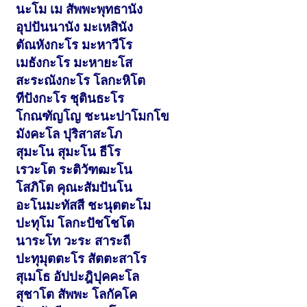
นะโม เม สัพพะพุทธานัง
อุปปันนานัง มะเหสินัง
ตัณหังกะโร มะหาวีโร
เมธังกะโร มะหายะโส
สะระณังกะโร โลกะหิโต
ทีปังกะโร ชุตินธะโร
โกณฑัญโญ ชะนะปาโมกโข
มังคะโล ปุริสาสะโภ
สุมะโน สุมะโน ธีโร
เรวะโต ระติวัฑฒะโน
โสภิโต คุณะสัมปันโน
อะโนมะทัสสี ชะนุตตะโม
ปะทุโม โลกะปัชโชโต
นาระโท วะระ สาระถี
ปะทุมุตตะโร สัตตะสาโร
สุเมโธ อัปปะฎิปุคคะโล
สุชาโต สัพพะ โลกัคโค