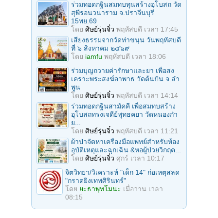
ร่วมทอดกฐินสมทบทุนสร้างอุโบสถ วัด
สุพีรอนวนาราม จ.ปราจีนบุรี
15พย.69
โดย
ศิษย์รุ่นจิ๋ว
พฤหัสบดี เวลา 17:45
เสียงธรรมจากวัดท่าขนุน วันพฤหัสบดี
ที่ ๖ สิงหาคม ๒๕๖๙
โดย
iamfu
พฤหัสบดี เวลา 18:06
ร่วมบุญถวายค่ารักษาและยา เพื่อสง
เคราะพระสงฆ์อาพาธ วัดต้นปัน จ.ลํา
พูน
โดย
ศิษย์รุ่นจิ๋ว
พฤหัสบดี เวลา 14:14
ร่วมทอดกฐินสามัคคี เพื่อสมทบสร้าง
อุโบสถทรงเจดีย์พุทธคยา วัดหนองก๋า
ย...
โดย
ศิษย์รุ่นจิ๋ว
พฤหัสบดี เวลา 11:21
ผ้าป่าจัดหาเครื่องมือแพทย์สำหรับห้อง
อุบัติเหตุและฉุกเฉิน &หอผู้ป่วยวิกฤต...
โดย
ศิษย์รุ่นจิ๋ว
ศุกร์ เวลา 10:17
จิตวิทยา/วิเคราะห์ "เด็ก 14" ก่อเหตุสลด
"กราดยิงเทพศิรินทร์"
โดย
ยะธาพุทโมนะ
เมื่อวาน เวลา
08:15