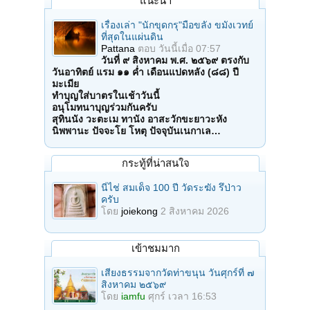
แนะนำ
เรื่องเล่า "นักขุดกรุ"มือขลัง ขมังเวทย์
ที่สุดในแผ่นดิน
Pattana
ตอบ
วันนี้เมื่อ 07:57
วันที่ ๙ สิงหาคม พ.ศ. ๒๕๖๙ ตรงกับ
วันอาทิตย์ แรม ๑๑ ค่ำ เดือนแปดหลัง (๘๘) ปี
มะเมีย
ทำบุญใส่บาตรในเช้าวันนี้
อนุโมทนาบุญร่วมกันครับ
สุทินนัง วะตะเม ทานัง อาสะวักขะยาวะหัง
นิพพานะ ปัจจะโย โหตุ ปัจจุบันเนกาเล…
กระทู้ที่น่าสนใจ
นี่ไช่ สมเด็จ 100 ปี วัดระฆัง รึป่าว
ครับ
โดย
joiekong
2 สิงหาคม 2026
เข้าชมมาก
เสียงธรรมจากวัดท่าขนุน วันศุกร์ที่ ๗
สิงหาคม ๒๕๖๙
โดย
iamfu
ศุกร์ เวลา 16:53