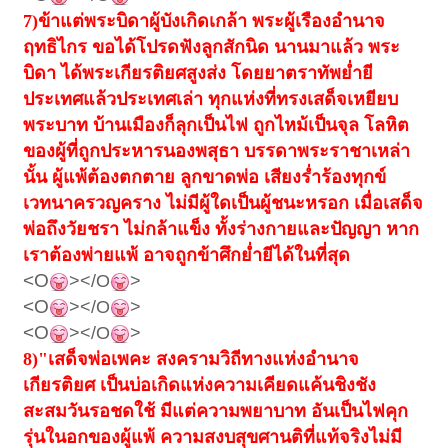
7)
ข้าแต่พระบิดาผู้บังเกิดเกล้า พระผู้เรืองอำนาจ
ฤทธิไกร ขอได้โปรดฟังลูกสักนิด นานมาแล้ว พระ
บิดา ได้พระเกียรติยศสูงส่ง โดยยาตราทัพย่ำยี
ประเทศแล้วประเทศเล่า ทุกแห่งที่ทรงเสด็จเหยียบ
พระบาท บ้านเมืองก็ลุกเป็นไฟ ถูกไหม้เป็นจุล โลหิต
ของผู้ที่ถูกประหารนองพสุธา บรรดาพระราชาเหล่า
นั้น ผู้แพ้ต้องตกตาย ลูกขาดพ่อ เสียงร่ำร้องทุกข์
เวทนาครวญคราง ไม่มีผู้ใดเป็นผู้ชนะหรอก เมื่อเสด็จ
พ่อถึงวัยชรา ไม่กล้าแข็ง ทั้งร่างกายและปัญญา หาก
เราต้องพ่ายแพ้ อาจถูกข้าศึกย่ำยีได้ในที่สุด
<O
></O
>
<O
></O
>
<O
></O
>
8)"
เสด็จพ่อเพคะ สงครามวิถีทางแห่งอำนาจ
เกียรติยศ เป็นบ่อเกิดแห่งความเคียดแค้นชิงชัง
สะสมวันรอชดใช้ มีแต่ความพยาบาท อันเป็นไฟคุก
รุ่นในอกของผู้แพ้ ความสงบสุขศานติที่แท้จริงไม่มี