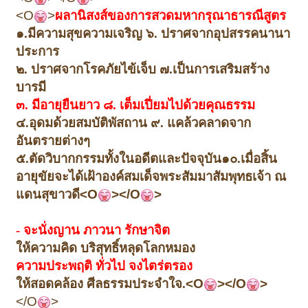
<O
>
ผลานิสงส์ของการสวดมหากรุณาธารณีสูตร
๑.
มีความสุขความเจริญ ๖. ปราศจากอุปสรรคนานา
ประการ
๒. ปราศจากโรคภัยไข้เจ็บ ๗.
เป็นการเสริมสร้าง
บารมี
๓. มีอายุยืนยาว ๘. เต็มเปี่ยมไปด้วยคุณธรรม
๔.
อุดมด้วยสมบัติพัสถาน ๙. แคล้วคลาดจาก
อันตรายต่างๆ
๕.
ตัดวิบากกรรมทั้งในอดีตและปัจจุบัน
๑๐.เมื่อสิ้น
อายุขัยจะได้เฝ้าองค์สมเด็จพระสัมมาสัมพุทธเจ้า ณ
แดนสุขาวดี
<O
></O
>
-
จะนั่งญาน ภาวนา รักษาจิต
ให้ความคิด บริสุทธิ์
หลุดโลกหมอง
ความประพฤติ ทั่วไป จงไตร่ตรอง
ให้สอดคล้อง ศีลธรรม
ประจำใจ.
<O
></O
>
</O
>