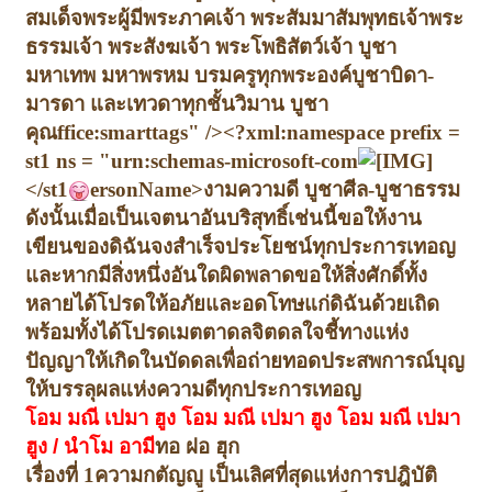
สมเด็จพระผู้มีพระภาคเจ้า พระสัมมาสัมพุทธเจ้า
พระ
ธรรมเจ้า พระสังฆเจ้า พระโพธิสัตว์เจ้า บูชา
มหาเทพ มหาพรหม บรมครูทุกพระองค์
บูชาบิดา-
มารดา และเทวดาทุกชั้นวิมาน บูชา
คุณffice:smarttags" /><?xml:namespace prefix =
st1 ns = "urn:schemas-microsoft-com
</st1
ersonName>งามความดี บูชาศีล-บูชาธรรม
ดังนั้นเมื่อเป็นเจตนาอันบริสุทธิ์เช่นนี้
ขอให้งาน
เขียนของดิฉันจงสำเร็จประโยชน์ทุกประการเทอญ
และหากมีสิ่งหนึ่งอันใดผิดพลาดขอให้สิ่งศักดิ์ทั้ง
หลายได้โปรดให้อภัยและอดโทษแก่ดิฉันด้วยเถิด
พร้อมทั้งได้โปรดเมตตาดลจิตดลใจ
ชี้ทางแห่ง
ปัญญาให้เกิดในบัดดลเพื่อถ่ายทอดประสพการณ์บุญ
ให้บรรลุผลแห่งความดีทุกประการ
เทอญ
โอม มณี เปมา ฮูง โอม มณี เปมา ฮูง โอม มณี เปมา
ฮูง / นำโม อามี
ทอ ฝอ ฮุก
เรื่องที่
1
ความกตัญญู เป็นเลิศที่สุดแห่งการปฎิบัติ