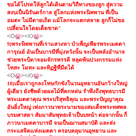
ขอได้โปรดให้ลูกได้เดินตามวิถีทางของลูก สู่ความ
สงบเป็นนิรันดร์กาล สู่โลกแห่งพระนิพพาน ที่เป็น
อมตะ ไม่มีตายเถิด แม้โลกจะแตกสลาย ลูกก็ไม่ขอ
เปลี่ยนใจโดยเด็ดขาด"
<O
></O
>
9)
พระนิพพานที่เราแสวงหา บำเพ็ญเพียรพระเมตตา
การุณย์ อันเป็นบารมีที่มุ่งหวังนั้น จะเป็นพลังอำนาจ
ช่วยพระบิดาจอมจักรพรรดิ หลุดพ้นบ่วงกรรมแห่ง
โทสะ โมหะ และทิฏฐิที่มืดได้
<O
></O
>
10)
เมื่อเราถูกลงโทษกักขังในวนอุทยานอันกว้างใหญ่
ผู้เดียว ยังชีพด้วยผลไม้ที่ตกหล่น รำพึงถึงพุทธบารมี
พระเมตตาคุณ พระบริสุทธิคุณ และพระปัญญาคุณ
อันยิ่งใหญ่ เพ่งภาวนาพระนามของสมเด็จพระทศพล
บรมศาสดา สัมมาสัมพุทธเจ้าเป็นบทนำ ต่อจากนั้น ก็
ภาวนาเมตตาบารมี จนเป็นฌานสมาบัติ และส่ง
กระแสจิตแห่งเมตตา ครอบคลุมวนอุทยาน และ