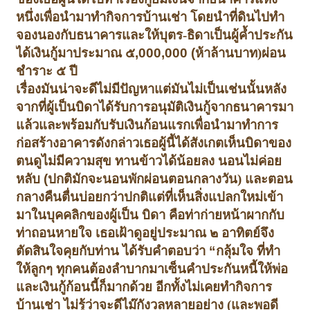
หนึ่ง
เพื่อนำมาทำกิจการบ้านเช่า โดยนำที่ดินไปทำ
จองนองกับธนาคาร
และให้บุตร-ธิดาเป็นผู้ค้ำประกัน
ได้เงินกู้มาประมาณ ๕
,000,000 (
ห้าล้านบาท)
ผ่อน
ชำราะ ๕ ปี
เรื่องมันน่าจะดีไม่มีปัญหาแต่มันไม่เป็นเช่นนั้น
หลัง
จากที่ผู้เป็นบิดาได้รับการอนุมัติเงินกู้จากธนาคารมา
แล้วและพร้อมกับรับเงินก้อนแรกเพื่อนำมาทำการ
ก่อสร้างอาคารดังกล่าว
เธอผู้นี้ได้สังเกตเห็นบิดาของ
ตนดูไม่มีความสุข ทานข้าวได้น้อยลง นอนไม่ค่อย
หลับ
(
ปกติมักจะนอนพักผ่อนตอนกลางวัน) และตอน
กลางคืนตื่นบ่อยกว่าปกติ
แต่ที่เห็นสิ่งแปลกใหม่เข้า
มาในบุคคลิกของผู้เป็น บิดา คือท่าก่ายหน้าผาก
กับ
ท่าถอนหายใจ เธอเฝ้าดูอยู่ประมาณ ๒ อาทิตย์จึง
ตัดสินใจคุยกับท่าน ได้รับคำตอบว่า
“
กลุ้มใจ ที่ทำ
ให้ลูกๆ ทุกคนต้องลำบากมาเซ็นคำประกันหนี้ให้พ่อ
และ
เงินกู้ก้อนนี้ก็มากด้วย อีกทั้งไม่เคยทำกิจการ
บ้านเช่า ไม่รู้ว่าจะดีไม๊
กังวลหลายอย่าง (และพอดี