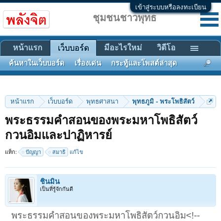
เข้าสู่ระบบหรือลงทะเบียน
ชุมชนชาวพุทธ
หน้าแรก
มีอะไรใหม่
วิดีโอ
เว็บบอร์ด
ค้นหาในเว็บบอร์ด
เรื่องเด่น
กระทู้และโพสต์ล่าสุด
หน้าแรก
เว็บบอร์ด
พุทธศาสนา
พุทธภูมิ - พระโพธิสัตว์
พระธรรมคำสอนของพระมหาโพธิสัตว์
กวนอิมและปาฏิหารย์
แท็ก:
ปัญญา
สมาธิ
แก้ไข
ชินมิน
เป็นที่รู้จักกันดี
พระธรรมคำสอนของพระมหาโพธิสัตว์กวนอิม<!--