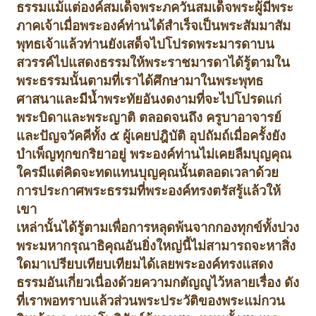
ธรรม
แม้แต่องค์สมเด็จพระภควันสมเด็จพระผู้มีพระ
ภาคเจ้า
เมื่อพระองค์ท่านได้สำเร็จเป็นพระสัมมาสัม
พุทธเจ้าแล้ว
ท่านยังเสด็จไปโปรดพระมารดาบน
สวรรค์ไปแสดงธรรมให้พระราชมารดาได้รู้ตามใน
พระธรรมนั้น
ตามที่เราได้ศึกษามาในพระพุทธ
ศาสนาและมีน้ำพระทัยอันงดงามที่จะไปโปรดแก่
พระบิดา
และพระญาติ ตลอดจนถึง ครูบาอาจารย์
และปัญจวัคคีทั้ง ๕ ผู้เคยปฎิบัติ อุปถัมถ์
เมื่อครั้งยัง
บำเพ็ญทุกขกริยาอยู่ พระองค์ท่านไม่เคยลืมบุญคุณ
ใคร
มีแต่คิดจะทดแทนบุญคุณนั้นตลอดเวลา
ด้วย
การประกาศพระธรรมที่พระองค์ทรงตรัสรู้แล้วให้
เขา
เหล่านั้นได้รู้ตาม
เพื่อการหลุดพ้นจากกองทุกข์ทั้งปวง
พระมหากรุณาธิคุณอันยิ่งใหญ่นี้ไม่สามารถจะหาสิ่ง
ใดมาเปรียบเทียบเทียมได้เลย
พระองค์ทรงแสดง
ธรรมอันเกี่ยวเนื่องด้วยความกตัญญูไว้หลายเรื่อง ดัง
ที่เราพอทราบแล้ว
ส่วนพระประวัติของพระแม่กวน