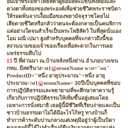
อิมเจ้าพระมหาโพธิสัตว์ผู้ยอมสละแขนทั้งสองและ
ดวงตาทั้งสองของพระองค์เพื่อช่วยชีวิตพระราชบิดา
ให้รอดพ้นจากเงื้อมมือของพยามัจจุราช
โดยไม่
เสียดายชีวิตหรือกลัวว่าตนจะต้องกลายเป็นคนพิการ
แต่อย่างใด
จนสำเร็จเป็นพระโพธิสัตว์ ในที่สุดนั่นเอง
โอม มณี เปมา ฮูง
สำหรับบุคคลที่จะกล่าวถึงนี้
ขอ
สงวนนามของเจ้าของเรื่องเพื่อสะดวกในการเผย
แพร่ธรรมสืบไป
15
ปี ที่ผ่านมา ณ.
บ้านหลังหนึ่งย่าน อำเภอบางเขน
กทม. มีสตรีนาง<st1
ersonName w:st="on"
ProductID="หนึ่ง อายุประมาณ">หนึ่ง อายุ
ประมาณ</st1
ersonName>
30
ปี
เป็นบุคคลที่ชอบ
การปฎิบัติธรรมและพยายามที่จะศึกษาหาความรู้
เกี่ยวกับการปฎิบัติธรรมให้เพิ่มขึ้นอยู่เสมอ
โดย
เฉพาะการนั่งสมาธิ เธอผู้นี้มีชีวิตที่เรียบง่าย
และเป็น
ชาวบ้านธรรมดาไม่ได้มีอะไรโก้หรู ทางบ้านก็
ทำการค้าระดับปานกลาง
แต่เหตุมีอยู่ว่า
ผู้เป็นบิดา
ของเธอผู้นี้ได้ไปทำเรื่องกู้ยืมเงินจากธนาคารแห่ง