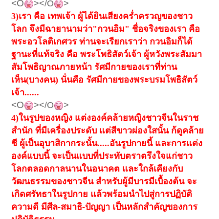
<O
></O
>
3)
เรา คือ เทพเจ้า ผู้ได้ยินเสียงคร่ำครวญของชาว
โลก จึงมีฉายานามว่า"กวนอิม" ชื่อจริงของเรา คือ
พระอวโลติเกศวร ท่านจะเรียกเราว่า กวนอิมก็ได้
ฐานะที่แท้จริง คือ พระโพธิสัตว์เจ้า ผู้หวังพระสัมมา
สัมโพธิญาณภายหน้า รัศมีกายของเราที่ท่าน
เห็น(บางคน) นั่นคือ รัศมีกายของพระบรมโพธิสัตว์
เจ้า......
<O
></O
>
4)
ในรูปของหญิง แต่งองค์คล้ายหญิงชาวจีนในราช
สำนัก ที่มีเครื่องประดับ แต่สีขาวผ่องใสนั้น ก้ดูคล้าย
ชี ผู้เป็นอุบาสิกากระนั้น.....อันรูปกายนี้ และการแต่ง
องค์แบบนี้ จะเป็นแบบที่ประทับตราตรึงใจแก่ชาว
โลกตลอดกาลนานในอนาคต และใกล้เคียงกับ
วัฒนธรรมของชาวจีน สำหรับผู้มีบารมีเบื้องต้น จะ
เกิดศรัทธาในรูปกาย แล้วพร้อมนำไปสู่การปฏิบัติ
ความดี มีศีล-สมาธิ-ปัญญา เป็นหลักสำคัญของการ