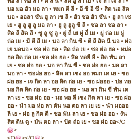
ทอ ลา ทอ ลา
•
ตี ลี นี
•
สิด ฮู ลา เย
•
เจ ลา เจ ลา
•
มอ มอ ฮัว มอ ลา
•
หมก ตี ลี
•
อี ซี อี ซี
•
สิด นอ สิด
นอ
•
ออ
ลา ซัน ฮู ลา เซ ลี
•
ฮัว ซอ ฮัว ซัน
•
ฮู ลา เซ
เย
•
ฮู ลู ฮู ลู มอ ลา
•
ฮู ลู ฮู
ลู ซี ลี
•
ซอ ลา ซอ ลา
•
สิด ลี สิด ลี
•
ซู ลู ซู ลู
•
ผู่ ถี่ เย ผู่ ถี่ เย
•
ผู่ ถ่อ เย ผู่
ถ่อ เย
•
มี ตี ลี เย
•
นอ ลา กิน ซี
•
ตี ลี สิด นี นอ
•
ผ่อ
เย มอ
นอ
•
ซอ ผ่อ ฮอ
•
สิด ถ่อ เย
•
ซอ ผ่อ ฮอ
•
หม่อ
ฮอ สิด ถ่อ เย
•
ซอ ผ่อ ฮอ
•
สิด ทอ
ยี อี
•
สิด พัน ลา
เย
•
ซอ ผ่อ ฮอ
•
นอ ลา กิน ซี
•
ซอ ผ่อ ฮอ
•
มอ ลา
นอ ลา
•
ซอ
ผ่อ ฮอ
•
สิด ลา เซง ออ หมก เค เย
•
ซอ
ผ่อ ฮอ
•
เจ กิด ลา ออ สิด ถ่อ เย
•
ซอ ผ่อ
ฮอ
•
ปอ ทอ
มอ กิต สิต ถ่อ เย
•
ซอ ผ่อ ฮอ
•
นอ ลา กิน ซี พัน เค
ลา เย
•
ซอ ผ่อ ฮอ
•
มอ พอ ลี เซง กิต ลา เย
•
ซอ ผ่อ
ฮอ
•
นำ มอ ห่อ ลา ตัน นอ ตอ ลา เย เย
•
นำ มอ
ออ
ลี เย
•
ผ่อ ลู กิต ตี
•
ชอ พัน ลา เย
•
ซอ ผ่อ ฮอ
•
งัน
สิต ติน ตู
•
มัน ตอ ลา
•
ปัด ถ่อ เย
•
ซอ ผ่อ ฮอ
</O
>
<O
></O
>