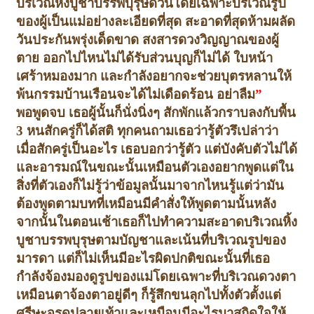
บริเวณหิ้งบูชาบรรพบุรุษด่วน
โดยเฉพาะบริเวณรูป
ของผู้เป็นแม่อย่างละเอียดที่สุด สะอาดที่สุด
ห้ามผลัด
วันประกันพรุ่งเด็ดขาด สงสารดวงวิญญาณของผู้
ตาย ออกไปไหนไม่ได้
รับส่วนบุญก็ไม่ได้ ใบหน้า
เศร้าหมองมาก และกำลังอยากจะช่วยบุตรหลานให้
พ้นกรรม
บ้านเรือนจะได้ไม่เดือดร้อน อย่าลืม
”
พอพูดจบ เธอผู้นั้นก็นั่งนิ่งๆ สักพัก
แล้วกราบลงกับพื้น
3
หนสักครู่ก็ได้สติ ทุกคนถามเธอว่า
รู้ตัวรึเปล่าว่า
เมื่อสักครู่เป็นอะไร เธอบอกว่ารู้ตัว แต่บังคับตัวไม่ได้
และอารมณ์ในขณะนั้นเหมือนตัวเองอยากพูดแต่ใน
สิ่งที่ตัวเองก็ไม่รู้ว่าข้อมูลนั้นมาจากไหน
รู้แต่ว่ามัน
ต้องพูดตามบทที่เหมือนมีคำสั่งให้พูดตามนั้น
หลัง
จากนั้นในตอนเช้าเธอก็ไปทำความสะอาดบริเวณหิ้ง
บูชาบรรพบุรุษตามบัญชา
และเน้นที่บริเวณรูปของ
มารดา แต่ก็ไม่เห็นมีอะไรผิดปกติ
ขณะนั้นที่เธอ
กำลังจ้องมองดูรูปของแม่โดยเฉพาะที่บริเวณดวงตา
เหมือนตาจ้องตา
อยู่ดีๆ ก็รู้สึกขนลุกไปทั้งตัวตั้งแต่
ศรีษะจรดปลายเท้า
และเหมือนมีอะไรมาสกิดใจให้