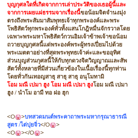
บุญกุศลใดที่เกิดจากการเล่าประวัติของเธอผู้นี้และ
จากการเผยแผ่ธรรมจากเรื่องนี้
ขอน้อมจิตจำนงมุ่ง
ตรงถึงพระสัมมาสัมพุทธเจ้าทุกพระองค์และพระ
โพธิสัตว์ทุกพระองค์ทั่วทั้งแสนโกฎิหมื่นจักรวาล
โดย
เฉพาะพระมหาโพธิสัตว์กวนอิมเจ้าข้าพเจ้าขอน้อม
ถวายบุญกุศลนี้แด่พระองค์พระผู้ทรงเปี่ยมไปด้วย
พระเมตตาอย่างที่สุดพระพุทธเจ้าค่ะ
และขออุทิศ
ส่วนบุญส่วนกุศลนี้ให้กับทุกดวงจิตวิญญาณและสัพ
สัตว์ทั้งหลายที่มีส่วนเกี่ยวข้องในเนื้อเรื่องนี้ทุกท่าน
โดยทั่วกันเทอญ
สาธุ สาธุ สาธุ อนุโมทามิ
โอม มณี เปมา ฮูง โอม มณี เปมา ฮูง
โอม มณี เปมา
ฮูง / นำโม อามี ทอ ฝอ ฮุก
<O
>
บท
สวดมนต์พระคาถาพระมหากรุณาธารณี
สูตร /
ไต่ปุยจิ่ว
</O
>
<O
></O
>