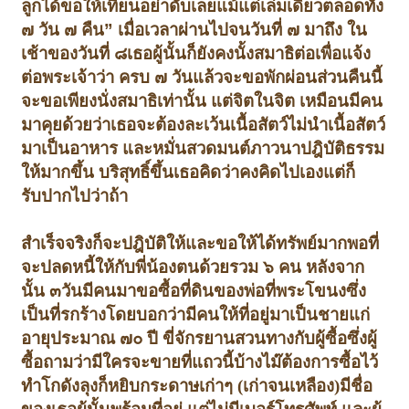
ลูกได้
ขอให้เทียนอย่าดับเลยแม้แต่เล่มเดียวตลอดทั้ง
๗ วัน ๗ คืน
”
เมื่อเวลาผ่านไป
จนวันที่ ๗ มาถึง ใน
เช้าของวันที่ ๘
เธอผู้นั้นก็ยังคงนั้งสมาธิต่อเพื่อแจ้ง
ต่อพระเจ้าว่า ครบ ๗ วันแล้วจะขอพักผ่อน
ส่วนคืนนี้
จะขอเพียงนั่งสมาธิเท่านั้น แต่จิตในจิต เหมือนมีคน
มาคุยด้วยว่า
เธอจะต้องละเว้นเนื้อสัตว์ไม่นำเนื้อสัตว์
มาเป็นอาหาร และหมั่นสวดมนต์ภาวนา
ปฎิบัติธรรม
ให้มากขึ้น บริสุทธิ์ขึ้น
เธอคิดว่าคงคิดไปเองแต่ก็
รับปากไปว่าถ้า
สำเร็จจริงก็จะปฎิบัติให้
และขอให้ได้ทรัพย์มากพอที่
จะปลดหนี้ให้กับพี่น้องตนด้วยรวม ๖ คน หลังจาก
นั้น ๓
วันมีคนมาขอซื้อที่ดินของพ่อที่พระโขนงซึ่ง
เป็นที่รกร้าง
โดยบอกว่ามีคนให้ที่อยู่มาเป็นชายแก่
อายุประมาณ ๗๐ ปี ขี่จักรยานสวนทางกับผู้ซื้อ
ซึ่งผู้
ซื้อถามว่ามีใครจะขายที่แถวนี้บ้างไม๊
ต้องการซื้อไว้
ทำโกดังลุงก็หยิบกระดาษเก่าๆ (เก่าจนเหลือง)
มีชื่อ