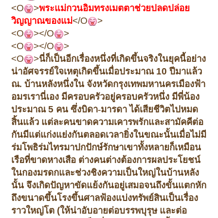
<O
>
พระแม่กวนอิมทรงเมตตาช่วยปลดปล่อย
วิญญาณของแม่
</O
>
<O
></O
>
<O
></O
>
<O
>
นี่ก็เป็นอีกเรื่องหนึ่งที่เกิดขึ้นจริงในยุคนี้อย่าง
น่าอัศจรรย์ใจ
เหตุเกิดขึ้นเมื่อประมาณ
10
ปีมาแล้ว
ณ. บ้านหลังหนึ่งใน จังหวัดกรุงเทพมหานคร
เมืองฟ้า
อมรเรานี่เอง มีครอบครัวอยู่ครอบครัวหนึ่ง มีพี่น้อง
ประมาณ
5
คน ซึ่งบิดา-
มารดา ได้เสียชีวิตไปหมด
สิ้นแล้ว แต่ละคนขาดความเคารพรักและสามัคคีต่อ
กัน
มีแต่แก่งแย่งกันตลอดเวลา
ยิ่งในขณะนั้นเมื่อไม่มี
ร่มโพธิร่มไทรมาปกปักษ์รักษาเขาทั้งหลาย
ก็เหมือน
เรือที่ขาดหางเสือ ต่างคนต่างต้องการผลประโยชน์
ในกองมรดก
และช่วงชิงความเป็นใหญ่ในบ้านหลัง
นั้น จึงเกิดปัญหาขัดแย้งกันอยู่เสมอ
จนถึงขั้นแตกหัก
ถึงขนาดขึ้นโรงขึ้นศาลฟ้องแบ่งทรัพย์สินเป็นเรื่อง
ราวใหญ่โต
(
ให้น่าอับอายต่อบรรพบุรุษ และต่อ