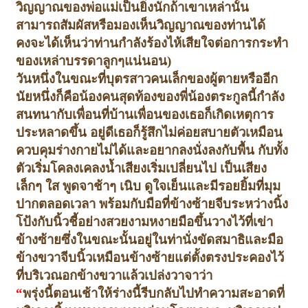
วิญญาณของพ่อแม่เป็นยิ่งนัก
ถ้าเขาเหล่านั้น
สามารถสัมผัสหรือมองเห็นวิญญาณของท่านได้
คงจะได้เห็นว่า
ท่านกำลังร้องไห้เสียใจต่อการกระทำ
ของเหล่าบรรดาลูกๆแน่นอน)
วันหนึ่งในขณะที่บุตรสาวคนเล็กของผู้ตายหรืออีก
นัยหนึ่งก็คือน้องคนสุดท้องของพี่น้องตระกูลนี้กำลัง
สนทนากับเพื่อนที่บ้านเพื่อนของเธอ
ก็เกิดเหตุการ
ประหลาดขึ้น อยู่ดีเธอก็รู้สึกไม่ค่อยสบายตัว
เหมือน
ควบคุมร่างกายไม่ได้และอยากลงนั่งลงกับพื้น กับทั้ง
ตัวเริ่มโคลงเคลง
น้ำเสียงเริ่มเปลี่ยนไป เป็นเสียง
เล็กๆ ใส พูดจาช้าๆ เนิบ ดูใจเย็น
และมีรอยยิ้มที่มุม
ปากตลอดเวลา พร้อมกับมือที่ข้างซ้ายจีบระหว่างนิ้ง
โป้ง
กับนิ้วชี้อย่างสวยงามหงายมือขึ้นวางไว้ที่เข่า
ข้างซ้าย
ซึ่งในขณะนั้นอยู่ในท่านั่งขัดสมาธิ
และมือ
ข้างขวาจีบนิ้วเหมือนข้างซ้ายแต่ตั้งตรงประคองไว้
ที่บริเวณอกข้างขวา
แล้วเปล่งวาจาว่า
“
พรุ่งนี้ตอนเช้าให้ร่างนี้รีบกลับไปทำความสะอาดที่