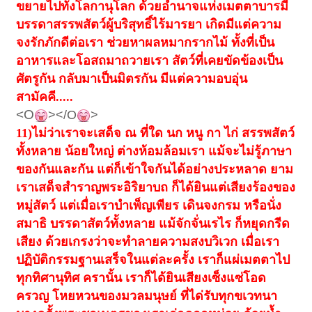
ขยายไปทั่งโลกานุโลก ด้วยอำนาจแห่งเมตตาบารมี
บรรดาสรรพสัตว์ผู้บริสุทธิ์ไร้มารยา เกิดมีแต่ความ
จงรักภักดีต่อเรา ช่วยหาผลหมากรากไม้ ทั้งที่เป็น
อาหารและโอสถมาถวายเรา สัตว์ที่เคยขัดข้องเป็น
ศัตรูกัน กลับมาเป็นมิตรกัน มีแต่ความอบอุ่น
สามัคคี.....
<O
></O
>
11)
ไม่ว่าเราจะเสด็จ ณ ที่ใด นก หนู กา ไก่ สรรพสัตว์
ทั้งหลาย น้อยใหญ่ ต่างห้อมล้อมเรา แม้จะไม่รู้ภาษา
ของกันและกัน แต่ก็เข้าใจกันได้อย่างประหลาด ยาม
เราเสด็จสำราญพระอิริยาบถ ก็ได้ยินแต่เสียงร้องของ
หมู่สัตว์ แต่เมื่อเราบำเพ็ญเพียร เดินจงกรม หรือนั่ง
สมาธิ บรรดาสัตว์ทั้งหลาย แม้จักจั่นเรไร ก็หยุดกรีด
เสียง ด้วยเกรงว่าจะทำลายความสงบวิเวก เมื่อเรา
ปฏิบัติกรรมฐานเสร็จในแต่ละครั้ง เราก็แผ่เมตตาไป
ทุกทิศานุทิศ ครานั้น เราก็ได้ยินเสียงเซ็งแซ่โอด
ครวญ โหยหวนของมวลมนุษย์ ที่ได่รับทุกขเวทนา