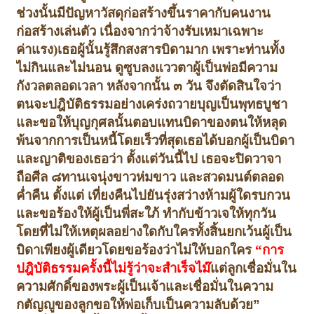
ช่วงนั้นมีปัญหาวัสดุก่อสร้างขึ้นราคา
กับคนงาน
ก่อสร้างเล่นตัว เนื่องจากว่าจ้างรับเหมาเฉพาะ
ค่าแรง)
เธอผู้นั้นรู้สึกสงสารบิดามาก เพราะท่านทั้ง
ไม่กินและไม่นอน ดูซูบลง
แววตาผู้เป็นพ่อมีความ
กังวลตลอดเวลา หลังจากนั้น ๓ วัน จึงตัดสินใจว่า
ตนจะปฎิบัติธรรมอย่างเคร่งถวายบุญเป็นพุทธบูชา
และขอให้บุญกุศลนั้นตอบแทนบิดาของตนให้หลุด
พ้นจากการเป็นหนี้โดยเร็วที่สุด
เธอได้บอกผู้เป็นบิดา
และญาติของเธอว่า ตั้งแต่วันนี้ไป เธอจะปิดวาจา
ถือศีล ๘
ทานเจนุ่งขาวห่มขาว และสวดมนต์ตลอด
ค่ำคืน ตั้งแต่ เที่ยงคืนไปยันรุ่งสว่าง
ห้ามผู้ใดรบกวน
และขอร้องให้ผู้เป็นพี่สะใภ้ ทำกับข้าวเจให้ทุกวัน
โดยที่ไม่ให้เหตุผลอย่างใดกับใครทั้งสิ้น
ยกเว้นผู้เป็น
บิดาเพียงผู้เดียวโดยขอร้องว่าไม่ให้บอกใคร
“การ
ปฎิบัติธรรมครั้งนี้ไม่รู้ว่าจะสำเร็จไม๊
แต่ลูกเชื่อมั่นใน
ความศักดิ์ของพระผู้เป็นเจ้าและเชื่อมั่นในความ
กตัญญูของลูก
ขอให้พ่อเก็บเป็นความลับด้วย
”