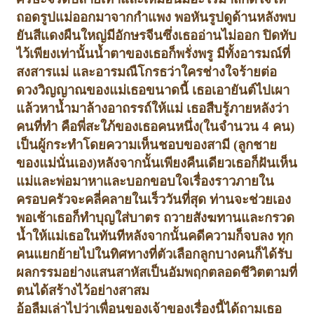
ถอดรูปแม่ออกมาจากกำแพง พอหันรูปดูด้านหลังพบ
ยันสีแดงผืนใหญ่มีอักษรจีนซึ่งเธออ่านไม่ออก ปิดทับ
ไว้
เพียงเท่านั้นน้ำตาของเธอก็พรั่งพรู มีทั้งอารมณ์ที่
สงสารแม่ และอารมณืโกรธ
ว่าใครช่างใจร้ายต่อ
ดวงวิญญาณของแม่เธอขนาดนี้ เธอ
เอายันต์ไปเผา
แล้วหาน้ำมาล้างอาถรรถ์ให้แม่ เธอสืบรู้ภายหลังว่า
คนที่ทำ คือ
พี่สะใภ้ของเธอคนหนึ่ง(ในจำนวน
4
คน)
เป็นผู้กระทำโดยความเห็นชอบของสามี
(
ลูกชาย
ของแม่นั่นเอง)
หลังจากนั้นเพียงคืนเดียวเธอก็ฝันเห็น
แม่และพ่อมาหาและบอกขอบใจ
เรื่องราวภายใน
ครอบครัวจะคลี่คลายในเร็ววันที่สุด ท่านจะช่วยเอง
พอเช้าเธอก็ทำบุญใส่บาตร ถวายสังฆทานและกรวด
น้ำให้แม่เธอในทันที
หลังจากนั้นคดีความก็จบลง ทุก
คนแยกย้ายไปในทิศทางที่ตัวเลือก
ลูกบางคนก็ได้รับ
ผลกรรมอย่างแสนสาหัส
เป็นอัมพฤกตลอดชีวิตตามที่
ตนได้สร้างไว้อย่างสาสม
อ้อลืมเล่าไปว่าเพื่อนของเจ้าของเรื่องนี้ได้ถามเธอ