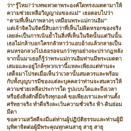
ว่า
“
รู้ไหม
?
ว่าเทพเทวดาพระองค์ใดทรงเมตตามาให้
ความช่วยเหลือวิญญาณของแม่
”
เธอตอบไปว่า
“
ตามที่เห็นภาพลางๆ เหมือนพระแม่กวนอิม
”
แต่เจ้าจิตในจิตนี่สิบอกว่า
ที่เห็นไม่ผิดหรอกของจริง
เลยล่ะเป็นการเน้นย้ำในสิ่งที่เห็นในจิตนั้น
แต่วันนั้น
เธอไม่กล้าบอกใครกลัวหาว่าแอบอ้างแล้วกลายเป็น
คนหรอกลวงไป
เธอรอจนกว่าทุกอย่างจะปรากฎ
หลัง
จากนั้นมาเธอก็รู้ว่าพระแม่กวนอิมท่านมีพระเมตตา
เสมอและอยู่ใกล้ๆพวกเรานี้แหละ
เพียงแต่ท่านจะ
เสด็จมาโปรดเมื่อเห็นว่าเวลานั้นสมควรและพร้อม
กับทั้งบุญบารมีของแต่ละบุคคล
ว่าท่านจะสมควรให้
ความช่วยเหลือประการใด รูปแบบใดและถึงเวลา
หรือยัง
สิ่งศักดิ์มีจริงทุกองค์ ขอเพียงเราและท่านตั้ง
ศรัทธาจริง ทำดีจริง
ละเว้นความชั่วจริง ฟ้า-ดิน
ย่อม
มีตา
ขอความสวัสดีจงมีแด่ท่านผู้ปฏิบัติธรรมและท่านผู้มี
มุทิตาจิตต่อผู้มีพระคุณทุกคน
สาธุ สาธุ สาธุ