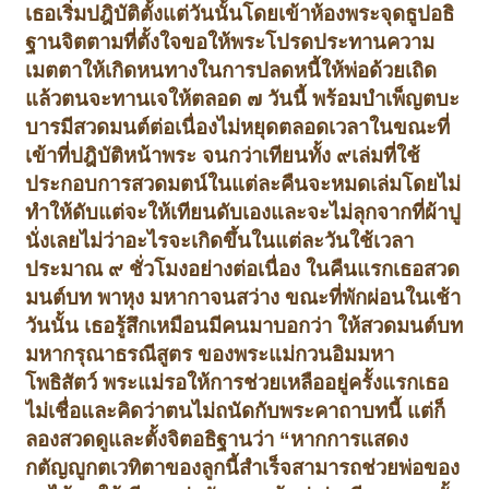
เธอเริ่มปฎิบัติตั้งแต่วันนั้นโดยเข้าห้องพระจุดธูปอธิ
ฐานจิตตามที่ตั้งใจ
ขอให้พระโปรดประทานความ
เมตตาให้เกิดหนทางในการปลดหนี้ให้พ่อด้วยเถิด
แล้วตนจะทานเจให้ตลอด ๗ วันนี้ พร้อมบำเพ็ญตบะ
บารมี
สวดมนต์ต่อเนื่องไม่หยุดตลอดเวลาในขณะที่
เข้าที่ปฎิบัติหน้าพระ จนกว่าเทียนทั้ง ๙
เล่มที่ใช้
ประกอบการสวดมตน์ในแต่ละคืนจะหมดเล่มโดยไม่
ทำให้ดับแต่จะให้เทียนดับเองและจะไม่ลุกจากที่ผ้าปู
นั่งเลยไม่ว่าอะไรจะเกิดขึ้น
ในแต่ละวันใช้เวลา
ประมาณ ๙ ชั่วโมงอย่างต่อเนื่อง ในคืนแรกเธอสวด
มนต์บท พาหุง มหากา
จนสว่าง ขณะที่พักผ่อนในเช้า
วันนั้น เธอรู้สึกเหมือนมีคนมาบอกว่า ให้สวดมนต์บท
มหากรุณาธรณีสูตร ของพระแม่กวนอิมมหา
โพธิสัตว์ พระแม่รอให้การช่วยเหลืออยู่
ครั้งแรกเธอ
ไม่เชื่อและคิดว่าตนไม่ถนัดกับพระคาถาบทนี้ แต่ก็
ลองสวดดู
และตั้งจิตอธิฐานว่า
“
หากการแสดง
กตัญญูกตเวทิตาของลูกนี้สำเร็จสามารถช่วยพ่อของ