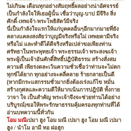
ไม่เกิน
๒ เดือนทุกอย่างสัมฤทธิ์ผลอย่างน่าอัศจรรย์
เป็นกำลังใจให้เธอผู้นั้น เชื่อว่า
บุญ-บาป มีจีริง สิ่ง
ศักดิ์-
เทพเจ้า-พระโพธิสัตว์มีจริง
นี่เป็นกำลังใจแรกให้แก่บุคคลอื่นๆอีกมากมายที่ยัง
คลางแคลงสงสัยว่า
บุญมีจริงหรือไม่ เทพยดามีจริง
หรือไม่ และทำดีได้ดีจริงหรือเปล่า
ขอเพียงท่าน
ศรัทธาในพระพุทธเจ้า พระธรรมเจ้า พระสงฆเจ้า
พระผู้เป็นเจ้าอันศักดิ์สิทธิ์ปฎิบัติธรรม สร้างสั่งสม
ความดี เพียรงดละเว้นความชั่ว
เชื่อว่าท่านจะไม่ตก
ทุกข์ได้ยาก ทุกอย่างจะคลี่คลาย ร้ายกลายเป็นดี
(
หากมีกระแสกรรมชั่วมากยิ่งต้องเร่งแก้ไข หมั่น
สร้างกุศลและความดีให้มาก
เน้นการปฎิบัติ ทั้งกาย
วาจา ใจ เป็นสำคัญ พระเจ้าจึงจะช่วยท่านได้อย่าง
บริบูรณ์)
ขอให้พระรักษาธรรมคุ้มครองทุกท่านที่ได้
อ่านบทความนี้ทั่วกัน
โอม มณี
เปมา ฮูง โอม มณี เปมา ฮูง โอม มณี เปมา
ฮูง / นำโม อามี ทอ ฝอ
ฮุก