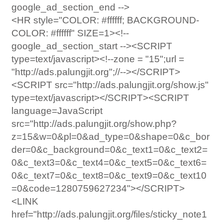
google_ad_section_end -->
<HR style="COLOR: #ffffff; BACKGROUND-
COLOR: #ffffff" SIZE=1><!--
google_ad_section_start --><SCRIPT
type=text/javascript><!--zone = "15";url =
"http://ads.palungjit.org";//--></SCRIPT>
<SCRIPT src="http://ads.palungjit.org/show.js"
type=text/javascript></SCRIPT><SCRIPT
language=JavaScript
src="http://ads.palungjit.org/show.php?
z=15&w=0&pl=0&ad_type=0&shape=0&c_bor
der=0&c_background=0&c_text1=0&c_text2=
0&c_text3=0&c_text4=0&c_text5=0&c_text6=
0&c_text7=0&c_text8=0&c_text9=0&c_text10
=0&code=1280759627234"></SCRIPT>
<LINK
href="http://ads.palungjit.org/files/sticky_note1