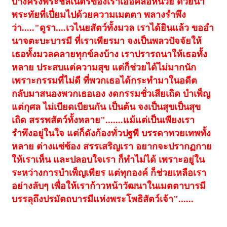
บางครั้งพระชลเนตรของเราเอ่อคลอหน่วย ด้วยน้ำ
พระทัยที่เปี่ยมไปด้วยความเมตตา พลางรำพึง
ว่า....."ดูรา....เวไนยสัตว์ทั้งมวล เราได้ยินแล้ว ขออำ
นาจตะบะบารมี ที่เราเพียรมา จงเป็นพลวปัจจัยให้
เธอทั้งมวลคลายทุกข์ลงบ้าง เราปรารถนาให้เธอทั้ง
หลาย ประสบแต่ความสุข แต่ก็ช่วยได้ไม่มากนัก
เพราะกรรมที่ไม่ดี ที่พวกเธอได้กระทำมาในอดีต
กลับมาสนองพวกเธอเอง งดกรรมชั่วเสียเถิด บำเพ็ญ
แต่กุศล ไม่เบียดเบียนกัน เป็นต้น จงเป็นสุขเป็นสุข
เถิด สรรพสัตว์ทั้งหลาย".......แม้แต่เป็นเพียงเรา
รำพึงอยู่ในใจ แต่ก็ดังก้องทั่วปฐพี บรรดาทวยเทพทั้ง
หลาย ต่างแซ่ซ้อง สรรเสริญเรา อยากจะปรากฏกาย
ให้เราเห็น และปลอบใจเรา ก็ทำไม่ได้ เพราะอยู่ใน
ระหว่างการบำเพ็ญเพียร แต่ทุกองค์ ก็ช่วยเหลือเรา
อย่างลับๆ เพื่อให้เราก้าวหน้าวัฒนาในเมตตาบารมี
บรรลุถึงปรมัตถบารมีแห่งพระโพธิสัตว์เจ้า"......