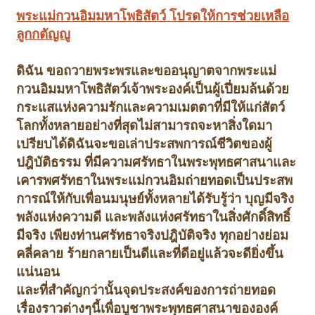
พระแม่กวนอิมมหาโพธิสัตว์ โปรดให้การช่วยเหลือ
ลูกกตัญญู
ดิฉัน ขอถวายพระพรและ
ขออนุญาตจากพระแม่
กวนอิมมหาโพธิสัตว์เจ้า
พระองค์เป็นผู้เปี่ยมล้นด้วย
กระแสแห่งความรักและความเมตตาที่มีให้แก่สัตว์
โลกทั้งหลายอย่างที่สุดไม่สามารถจะหาสิ่งใดมา
เปรียบได้
ดิฉันจะขอเล่าประสพการณ์ชีวิตของผู้
ปฎิบัติธรรม ที่มีความศรัทธาในพระพุทธศาสนา
และ
เคารพศรัทธาในพระแม่กวนอิม
ถ่ายทอดเป็นประสพ
การณ์ให้กับเพื่อนมนุษย์ทั้งหลายได้รับรู้ว่า บุญมีจริง
พลังแห่งความดี และพลังแห่งศรัทธาในสิ่งศักดิ์สิทธิ์
มีจริง เพียงท่านศรัทธาจริง
ปฎิบัติจริง ทุกอย่างย่อม
คลี่คลาย ร้ายกลายเป็นดี
และที่ดีอยู่แล้วจะดียิ่งขึ้น
แน่นอน
และที่สำคัญกว่านั้นจุดประสงค์ของการถ่ายทอด
เรื่องราวต่างๆนี้
เพื่อบูชาพระพุทธศาสนาขององค์