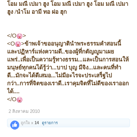
โอม มณี เปมา ฮูง โอม มณี เปมา ฮูง โอม มณี เปมา
ฮูง /
นำโม อามี ทอ ฝอ ฮุก
</O
>
<O
>
ข้าพเจ้าขออนุญาตินำพระธรรมคำสอนนี้
และปฏิหาร์แห่งความดี..ของผู้ที่กตัญญูมาเผย
แพร่..เพื่อเป็นความรู้ทางธรรม...และเป็นการสอนให้
มนุษย์ทุกคนได้รู้ว่า...บาป บุญ มีจิง...และคนที่ทำ
ดี...มักจะได้ดีเสมอ...ไม่มีอะไรจะประเสร็ฐไป
กว่า..การที่จิตของเราดี..เราคุมจิตที่ไม่ดีของเราออก
ได้....
</O
2 สิงหาคม 2010
ถูกใจ x
14
ดูรายการ