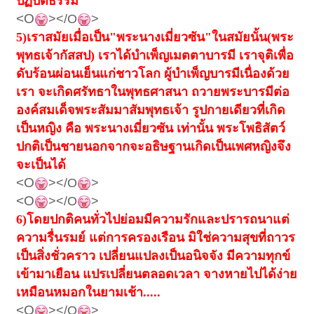
ปฏิบัติธรรม
<O
></O
>
5)
เราสมัยเมื่อเป็น"พระนางเมี่ยวซัน"ในสมัยนั้น(พระ
พุทธเจ้ากัสสป) เราได้บำเพ็ญเมตตาบารมี เราจุติเพื่อ
ดับร้อนผ่อนเย็นแก่ชาวโลก ผู้บำเพ็ญบารมีเนื่องด้วย
เรา จะเกิดศรัทธาในพุทธศาสนา ถวายพระบารมีต่อ
องค์สมเด็จพระสัมมาสัมพุทธเจ้า รูปกายเดียวที่เกิด
เป็นหญิง คือ พระนางเมี่ยวซัน เท่านั้น พระโพธิสัตว์
ปกติเป็นชายนอกจากจะอธิษฐานเกิดเป็นเพศหญิงจึง
จะเป็นได้
<O
></O
>
<O
></O
>
6)
โดยปกติคนทั่วไปย่อมมีความรักและปรารถนาแต่
ความรื่นรมย์ แต่การครองเรือน มิใช่ความสุขที่ถาวร
เป็นสิ่งชั่วคราว เปลี่ยนแปลงเป็นอนิจจัง มีความทุกข์
เข้ามาเยือน แปรเปลี่ยนตลอดเวลา จางหายไปได้ง่าย
เหมือนหมอกในยามเช้า.....
<O
></O
>