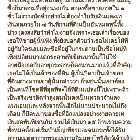
ของเธอผู้นั้นพร้อมที่อยู่ แต่ไม่มีเบอร์โทรศัพท์ และผู้
ซื้อก็มาตามที่อยู่
จนพบกัน ตกลงซื้อขายภายใน ๑
ชั่วโมง
วางมัดจำอย่างไม่ต้องทำใบรับเงินและเท
เงินสดภายใน ๗ วัน
ที่กรมที่ดินเป็นอันหมดหนี้ทั้ง
ปวง (คงสงสัยว่าทำไมง่ายจัง
เพราะเธอเล่าเรื่องของ
เธอให้ชายผู้นั้นฟัง ทั้งยังบอกด้วยว่า
เธอไม่เคยให้ที่
อยู่กับใครเลย
และชื่อที่อยู่ในกระดาษเป็นชื่อใหม่ที่
เพิ่งเปลี่ยนมาแต่กระดาษที่เขียนมานั้นก็ไม่ใช่
ลายมือเธอกับอายุกระดาษก็คงนานมากแล้ว
ที่สำคัญ
เธอไม่ได้เป็นเจ้าของที่ดิน ผู้เป็นบิดาเป็นเจ้าของ
ที่ดินต่างหาก
เขาผู้นั้นกล่าวว่า ถ้าเช่นนั้นเขาต้อง
เป็นคนที่โชคดีที่สุดที่จะได้ที่ดินแปลงนี้ไป
เพราะถ้า
เป็นจริงเขาคิดว่าลุงคนนั้นคงเป็นเทวดาจำแลง
แน่นอน)
และหลังจากนั้นอีกไม่นานประมาณไม่ถึง
เดือน ก็มีคนมาของซื้อที่อีกแปลง
อย่างง่ายดายเท
เงินสดทันทีเช่นกัน รวมได้เงินมา ๑๕ ล้าน
รวมความ
ทั้งหมดตั้งแต่เริ่มบำเพ็ญเพียรและจนกระทั้งได้รับ
ความเมตตาจากพระแม่กวนอิมมหาโพธิสัตว์เจ้าแล้ว