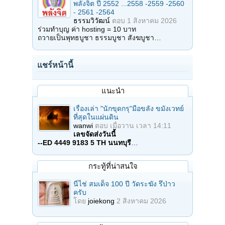
พลังจิต ปี 2552 ...2558 -2559 -2560
- 2561 -2564
ธรรมวิวัฒน์
ตอบ
1 สิงหาคม 2026
ร่วมทำบุญ ค่า hosting = 10 บาท
ถวายเป็นพุทธบูชา ธรรมบูชา สังฆบูชา…
แชร์หน้านี้
แนะนำ
เรื่องเล่า "นักขุดกรุ"มือขลัง ขมังเวทย์
ที่สุดในแผ่นดิน
wanwi
ตอบ
เมื่อวาน เวลา 14:11
เลขจัดส่งวันนี้
--ED 4449 9183 5 TH นนทบุรี
…
กระทู้ที่น่าสนใจ
นี่ไช่ สมเด็จ 100 ปี วัดระฆัง รึป่าว
ครับ
โดย
joiekong
2 สิงหาคม 2026