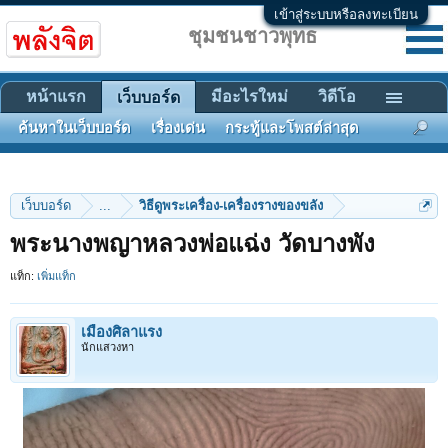
เข้าสู่ระบบหรือลงทะเบียน
ชุมชนชาวพุทธ
หน้าแรก
มีอะไรใหม่
วิดีโอ
เว็บบอร์ด
ค้นหาในเว็บบอร์ด
เรื่องเด่น
กระทู้และโพสต์ล่าสุด
เว็บบอร์ด
...
วิธีดูพระเครื่อง-เครื่องรางของขลัง
พระนางพญาหลวงพ่อแฉ่ง วัดบางพัง
แท็ก:
เพิ่มแท็ก
เมืองศิลาแรง
นักแสวงหา