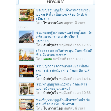
เข้าชมมาก
ขอเชิญร่วมบุญเป็นเจ้าภาพถวายพระ
อุปคุต 9 นิ้ว เนื้อทองเหลือง วัดปงค์
เชียงราย
โดย
ไข่หวานน้อย
พฤหัสบดี เวลา
08:23
ร่วมทอดกฐินสมทบทุนสร้างอุโบสถ วัด
สุพีรอนวนาราม จ.ปราจีนบุรี
15พย.69
โดย
ศิษย์รุ่นจิ๋ว
พฤหัสบดี เวลา 17:45
เสียงธรรมจากวัดท่าขนุน วันพฤหัสบดี
ที่ ๖ สิงหาคม ๒๕๖๙
โดย
iamfu
พฤหัสบดี เวลา 18:06
ร่วมบุญถวายค่ารักษาและยา เพื่อสง
เคราะพระสงฆ์อาพาธ วัดต้นปัน จ.ลํา
พูน
โดย
ศิษย์รุ่นจิ๋ว
พฤหัสบดี เวลา 14:14
ร่วมทําบุญบูรณะกุฏิพระ วัดละหาร
อ.บางบัวทอง จ.นนทบุรี
โดย
ศิษย์รุ่นจิ๋ว
พฤหัสบดี เวลา 10:36
ขอเชิญร่วมบุญเป็นเจ้าภาพปั้มน้ำ วัด
ดอนเฟือง อ.เทิง เชียงราย
โดย
ไข่หวานน้อย
พฤหัสบดี เวลา