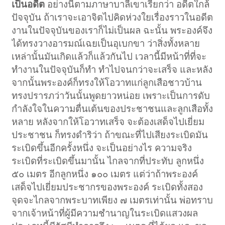
เป็นอดีต
อย่างนี้ตามภาษาบาลีเขาเรียกว่า อดีตใกล้
ปัจจุบัน ถ้าเราจะเอาจิตไปคิดห่วงใยเรื่องราวในอดีต
งานในปัจจุบันของเราก็ไม่เป็นผล ฉะนั้น พระองค์จึง
ได้ทรงวางอารมณ์เฉยเป็นอุเบกขา ว่าสิ่งทั้งหลาย
เหล่านั้นมันเกิดแล้วก็แล้วกันไป เวลานี้มีหน้าที่ที่จะ
ทำงานในปัจจุบันก็ทำ ทำไปจนกว่าจะเสร็จ และหลัง
จากนั้นพระองค์ก็ทรงให้โอวาทแก่ลูกเสือชาวบ้าน
ทรงปรารภว่าวันนั้นพูดยาวหน่อย เพราะเป็นการดับ
กำลังใจในความตื่นเต้นของประชาชนและลูกเสือทั้ง
หลาย หลังจากให้โอวาทเสร็จ จะต้องเสด็จไปเยี่ยม
ประชาชน ก็ทรงดำริว่า ถ้าขณะที่ไปเสียงระเบิดมัน
ระเบิดขึ้นอีกครั้งหนึ่ง จะเป็นอย่างไร ความจริง
ระเบิดที่ระเบิดขึ้นมานั้น ไกลจากที่ประทับ ลูกหนึ่ง
๕๐ เมตร อีกลูกหนึ่ง ๑๐๐ เมตร แต่ว่าถ้าพระองค์
เสด็จไปเยี่ยมประชากรของพระองค์ ระเบิดทั้งสอง
จุดจะไกลจากพระบาทเพียง ๗ เมตรเท่านั้น พ่อทราบ
จากเจ้าหน้าที่ผู้มีความชำนาญในระเบิดแสวงผล