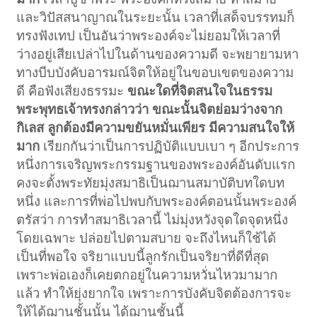
และวิปัสสนาญาณในระยะนั้น เวลาที่เสด็จบรรทมก็
ทรงฟังเทป เป็นอันว่าพระองค์จะไม่ยอมให้เวลาที่
ว่างอยู่เสียเปล่าไปในด้านของความดี จะพยายามหา
ทางบีบบังคับอารมณ์จิตให้อยู่ในขอบเขตของความ
ดี คือฟังเสียงธรรมะ
ขณะใดที่จิตสนใจในธรรม
พระพุทธเจ้าทรงกล่าวว่า ขณะนั้นจิตย่อมว่างจาก
กิเลส ลูกต้องมีความขยันหมั่นเพียร มีความสนใจให้
มาก
เรียกกันว่าเป็นการปฏิบัติแบบเบา ๆ อีกประการ
หนึ่งการเจริญพระกรรมฐานของพระองค์อันดับแรก
คงจะตั้งพระทัยมุ่งสมาธิเป็นฌานสมาบัติบทใดบท
หนึ่ง และการที่พ่อไปพบกับพระองค์ตอนนั้นพระองค์
ตรัสว่า การทำสมาธิเวลานี้ ไม่มุ่งหวังจุดใดจุดหนึ่ง
โดยเฉพาะ ปล่อยไปตามสบาย จะถึงไหนก็ใช้ได้
เป็นที่พอใจ จริยาแบบนี้ลูกรักเป็นจริยาที่ดีที่สุด
เพราะพ่อเองก็เคยตกอยู่ในความหวั่นไหวมามาก
แล้ว ทำให้ยุ่งยากใจ เพราะการบังคับจิตต้องการจะ
ให้ได้ฌานชั้นนั้น ได้ฌานชั้นนี้