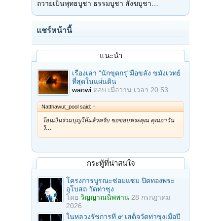
ถวายเป็นพุทธบูชา ธรรมบูชา สังฆบูชา…
แชร์หน้านี้
แนะนำ
เรื่องเล่า "นักขุดกรุ"มือขลัง ขมังเวทย์
ที่สุดในแผ่นดิน
wanwi
ตอบ
เมื่อวาน เวลา 20:53
Natthawut_pool said:
↑
โอนเงินร่วมบุญให้แล้วครับ ขอขอบพระคุณ คุณอาวัน
วิ…
กระทู้ที่น่าสนใจ
โครงการบูรณะซ่อมแซม ปิดทองพระ
อุโบสถ วัดท่าซุง
โดย
วิญญาณนิพพาน
28 กรกฎาคม
2026
ในหลวงรัชการที่ ๙ เสด็จวัดท่าซุงเมื่อปี