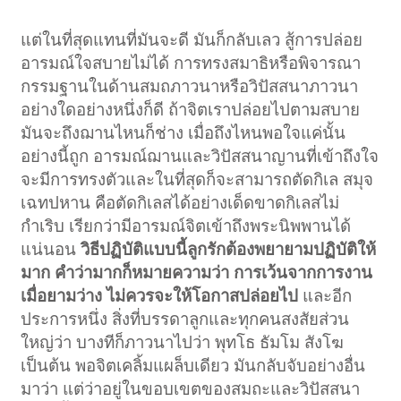
แต่ในที่สุดแทนที่มันจะดี มันก็กลับเลว สู้การปล่อย
อารมณ์ใจสบายไม่ได้ การทรงสมาธิหรือพิจารณา
กรรมฐานในด้านสมถภาวนาหรือวิปัสสนาภาวนา
อย่างใดอย่างหนึ่งก็ดี ถ้าจิตเราปล่อยไปตามสบาย
มันจะถึงฌานไหนก็ช่าง เมื่อถึงไหนพอใจแค่นั้น
อย่างนี้ถูก อารมณ์ฌานและวิปัสสนาญานที่เข้าถึงใจ
จะมีการทรงตัวและในที่สุดก็จะสามารถตัดกิเล สมุจ
เฉทปหาน คือตัดกิเลสได้อย่างเด็ดขาดกิเลสไม่
กำเริบ เรียกว่ามีอารมณ์จิตเข้าถึงพระนิพพานได้
แน่นอน
วิธีปฏิบัติแบบนี้ลูกรักต้องพยายามปฏิบัติให้
มาก คำว่ามากก็หมายความว่า การเว้นจากการงาน
เมื่อยามว่าง ไม่ควรจะให้โอกาสปล่อยไป
และอีก
ประการหนึ่ง สิ่งที่บรรดาลูกและทุกคนสงสัยส่วน
ใหญ่ว่า บางทีก็ภาวนาไปว่า พุทโธ ธัมโม สังโฆ
เป็นต้น พอจิตเคลิ้มแผล็บเดียว มันกลับจับอย่างอื่น
มาว่า แต่ว่าอยู่ในขอบเขตของสมถะและวิปัสสนา