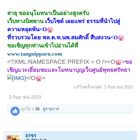
น้ำพระทัยของพระองค์ คือว่า
จงเห็นว่าชีวิตมีความหมายน้อยกว่าความดี เรา
สาธุ ขออนุโมทนาเป็นอย่างสูงครับ
เกิดมาแล้วคราวนี้ เราก็ต้องตาย
เว็บทางนิพพาน
เว็บไซด์ เผยแพร่ ธรรมที่นำไปสู่
ไหน ๆ จะตาย ขอให้เราตายอยู่กับความดีเท่านี้
ความหลุดพ้น<O
เป็นพอ
ที่รวบรวมโดย พล.ต.ท.นพ.สมศักดิ์ สืบสงวน<O
และถ้าความดีนี้เป็นความดีสูงสุดลูกรักทั้งหมด
ขอเชิญทุกท่านเข้าไปอ่านได้ที่
ของพ่อก็จะไปพระนิพพานได้
www.tangnipparn.com
<?XML:NAMESPACE PREFIX = O /><O
>
ขอ
เชิญแวะเยี่ยมชมและโมทนาบุญเว็บศูนย์พุทธศรัทธา
</O
>
แก้ไขครั้งล่าสุด:
3 กันยายน 2010
3 กันยายน 2010
ถูกใจ x
26
ดูรายการ
อรชร