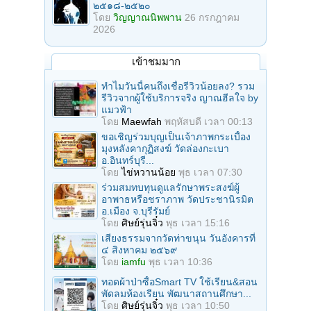
๒๕๑๘-๒๕๒๐
โดย
วิญญาณนิพพาน
26 กรกฎาคม
2026
เข้าชมมาก
ทำไมวันนี้คนถึงเชื่อรีวิวน้อยลง? รวม
รีวิวจากผู้ใช้บริการจริง ญาณฮีลใจ by
แมวฟ้า
โดย
Maewfah
พฤหัสบดี เวลา 00:13
ขอเชิญร่วมบุญเป็นเจ้าภาพกระเบื้อง
มุงหลังคากุฏิสงฆ์ วัดล่องกะเบา
อ.อินทร์บุรี...
โดย
ไข่หวานน้อย
พุธ เวลา 07:30
ร่วมสมทบทุนดูแลรักษาพระสงฆ์ผู้
อาพาธหรือชราภาพ วัดประชานิรมิต
อ.เมือง จ.บุรีรัมย์
โดย
ศิษย์รุ่นจิ๋ว
พุธ เวลา 15:16
เสียงธรรมจากวัดท่าขนุน วันอังคารที่
๔ สิงหาคม ๒๕๖๙
โดย
iamfu
พุธ เวลา 10:36
ทอดผ้าป่าซื้อSmart TV ใช้เรียน&สอน
พัดลมห้องเรียน พัฒนาสถานศึกษา...
โดย
ศิษย์รุ่นจิ๋ว
พุธ เวลา 10:50