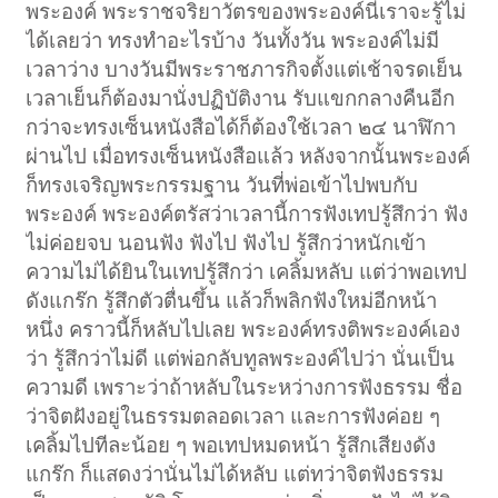
พระองค์ พระราชจริยาวัตรของพระองค์นี่เราจะรู้ไม่
ได้เลยว่า ทรงทำอะไรบ้าง วันทั้งวัน พระองค์ไม่มี
เวลาว่าง บางวันมีพระราชภารกิจตั้งแต่เช้าจรดเย็น
เวลาเย็นก็ต้องมานั่งปฏิบัติงาน รับแขกกลางคืนอีก
กว่าจะทรงเซ็นหนังสือได้ก็ต้องใช้เวลา ๒๔ นาฬิกา
ผ่านไป เมื่อทรงเซ็นหนังสือแล้ว หลังจากนั้นพระองค์
ก็ทรงเจริญพระกรรมฐาน วันที่พ่อเข้าไปพบกับ
พระองค์ พระองค์ตรัสว่าเวลานี้การฟังเทปรู้สึกว่า ฟัง
ไม่ค่อยจบ นอนฟัง ฟังไป ฟังไป รู้สึกว่าหนักเข้า
ความไม่ได้ยินในเทปรู้สึกว่า เคลิ้มหลับ แต่ว่าพอเทป
ดังแกร๊ก รู้สึกตัวตื่นขึ้น แล้วก็พลิกฟังใหม่อีกหน้า
หนึ่ง คราวนี้ก็หลับไปเลย พระองค์ทรงติพระองค์เอง
ว่า รู้สึกว่าไม่ดี แต่พ่อกลับทูลพระองค์ไปว่า นั่นเป็น
ความดี เพราะว่าถ้าหลับในระหว่างการฟังธรรม ชื่อ
ว่าจิตฝังอยู่ในธรรมตลอดเวลา และการฟังค่อย ๆ
เคลิ้มไปทีละน้อย ๆ พอเทปหมดหน้า รู้สึกเสียงดัง
แกร๊ก ก็แสดงว่านั่นไม่ได้หลับ แต่ทว่าจิตฟังธรรม