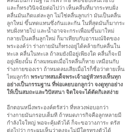
คลื่นเป็นกรรมฐาน ก็เพราะอาศัยชอบเล่นเรือใบ
และก็ทรงวินิจฉัยต่อไปว่า เห็นคลื่นที่มากระทบฝั่ง
คลื่นมันเกิดแต่ละลูก ไม่ใช่คลื่นลูกเก่า มันเป็นคลื่น
ลูกใหม่ ขึ้นทดแทนซึ่งกันและกัน ในที่สุดมันก็มากระ
ทบฝั่งหายไป และน้ำอาจจะกระเพื่อมขึ้นมาใหม่
กลายเป็นคลื่นลูกใหม่ ก็มาเทียบกับอารมณ์จิตของ
พระองค์ว่า ร่างกายมันก็ทรงอยู่ได้คล้ายกับคลื่นใน
ทะเล คลื่นในทะเล ถ้าลมยังมีอยู่เพียงใด คลื่นก็จะมี
อยู่เพียงนั้น ถ้าลมหมดเมื่อไรคลื่นก็หาย เหมือนกับ
ร่างกายของเรา ถ้าหมดลมเสียเมื่อไรก็ชื่อว่าตายเห็น
ไหมลูกรัก
พระบาทสมเด็จพระเจ้าอยู่หัวทรงเห็นทุก
อย่างเป็นกรรมฐาน ที่พ่อเคยบอกลูกว่า จงดูทุกอย่าง
ให้เป็นสมถะและวิปัสสนา จิตใจจะได้ตัดกิเลสง่าย
อีกตอนหนึ่งพระองค์ตรัสว่า ที่หลวงพ่อบอกว่า
ร่างกายมันกรอบเต็มที ถ้าหมดภารกิจคือลูกหลายมี
กำลังใจใหญ่ พอจะคุ้มตัวได้ ก็จะขอวางภาระ ตรัส
ต่อไปว่า กระผมเห็นว่าคงจะไม่มีใครทรงตัวได้