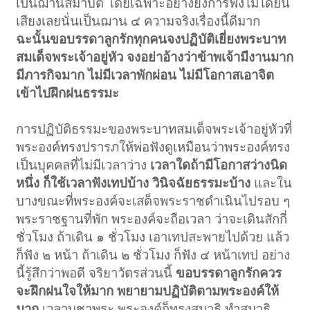
เป็นฌานสมาบัติ โดยเฉพาะอย่างยิ่งการฟังไม่ได้ยิน
เสียงเลยนั่นเป็นฌาน ๔ ความจริงเรื่องนี้ดีมาก
ฉะนั้นขอบรรดาลูกรักทุกคนจงปฏิบัติเยี่ยงพระบาท
สมเด็จพระเจ้าอยู่หัว จงอย่าอ้างว่าข้าพเจ้ามีงานมาก
มีภารกิจมาก ไม่มีเวลาพักผ่อน ไม่มีโอกาสเอาจิต
เข้าไปฝึกฝนธรรมะ
การปฏิบัติธรรมะของพระบาทสมเด็จพระเจ้าอยู่หัวที่
พระองค์ทรงปรารภให้พ่อฟังดูเหมือนว่าพระองค์ทรง
เป็นบุคคลที่ไม่มีเวลาว่าง
เวลาใดถ้ามีโอกาสว่างนิด
หนึ่ง ก็ใช้เวลาฟังเทปบ้าง วินิจฉัยธรรมะบ้าง
และใน
บางขณะที่พระองค์จะเสด็จพระราชดำเนินไปรอบ ๆ
พระราชฐานที่พัก พระองค์จะถือเวลา ว่าจะเดินสักกี่
ชั่วโมง ถ้าเดิน ๑ ชั่วโมง เอาเทปสะพายไปด้วย แล้ว
ก็ฟัง ๒ หน้า ถ้าเดิน ๒ ชั่วโมง ก็ฟัง ๔ หน้าเทป อย่าง
นี้รู้สึกว่าพอดี จริยาวัตรส่วนนี้
ขอบรรดาลูกรักควร
จะฝึกฝนใจให้มาก พยายามปฏิบัติตามพระองค์ให้
มาก
เวลาบูชาพระ พระองค์ก็ทรงสมาธิ ทำสมาธิ