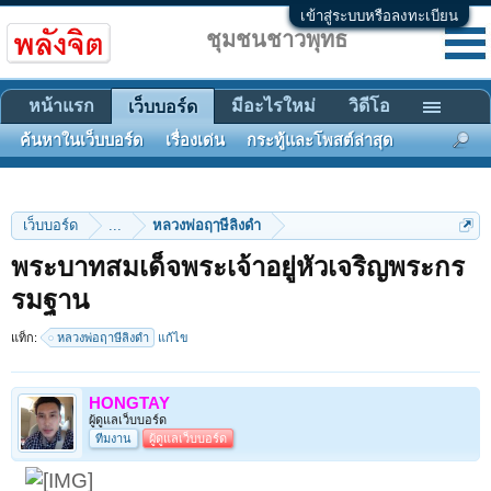
เข้าสู่ระบบหรือลงทะเบียน
ชุมชนชาวพุทธ
หน้าแรก
มีอะไรใหม่
วิดีโอ
เว็บบอร์ด
ค้นหาในเว็บบอร์ด
เรื่องเด่น
กระทู้และโพสต์ล่าสุด
เว็บบอร์ด
...
หลวงพ่อฤๅษีลิงดำ
พระบาทสมเด็จพระเจ้าอยู่หัวเจริญพระกร
รมฐาน
แท็ก:
หลวงพ่อฤาษีลิงดำ
แก้ไข
HONGTAY
ผู้ดูแลเว็บบอร์ด
ทีมงาน
ผู้ดูแลเว็บบอร์ด