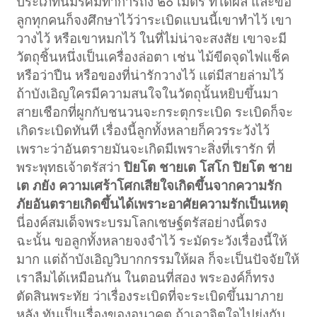
ประเภทนี้มีรัศมีทำการถึง ๒๐ เมตร ที่ได้ผล และขอ
ลูกทุกคนก็จงศึกษาไว้ว่าระเบิดแบนนี้เขาทำไว้ เขา
วางไว้ หรือเขาหมกไว้ ในที่ไม่น่าจะสงสัย เขาจะมี
วัตถุชิ้นหนึ่งเป็นเครื่องล่อตา เช่น ไม้ขีดจุดไฟแช็ค
หรือว่าปืน หรือของที่น่ารักวางไว้ แต่มีสายล่ามไว้
ถ้าบังเอิญใครมีความสนใจในวัตถุนั้นหยิบขึ้นมา
สายเชือกที่ผูกกับชนวนจะกระตุกระเบิด ระเบิดก็จะ
เกิดระเบิดทันที เรื่องนี้ลูกทั้งหลายก็ควรระวังไว้
เพราะว่าอันตรายมันจะเกิดมีเพราะสิ่งที่เรารัก ที่
พระพุทธเจ้าตรัสว่า
ปิยโต ชายเต โสโก ปิยโต ชาย
เต ภยัง ความเศร้าโศกเสียใจเกิดขึ้นจากความรัก
ภัยอันตรายเกิดขึ้นได้เพราะอาศัยความรักเป็นเหตุ
นี่องค์สมเด็จพระบรมโลกเชษฐ์ตรัสอย่างนี้ตรง
ฉะนั้น ขอลูกทั้งหลายจงจำไว้ ระมัดระวังเรื่องนี้ให้
มาก แต่ถ้าบังเอิญวิบากกรรมให้ผล ก็จะเป็นปัจจัยให้
เราลืมได้เหมือนกัน ในตอนที่สอง พระองค์ก็ทรง
ตัดสินพระทัย ว่าเรื่องระเบิดที่จะระเบิดขึ้นมาภาย
หลัง ทันเป็นเรื่องของอนาคต ถ้าเอาจิตใจไปยุ่งกับ