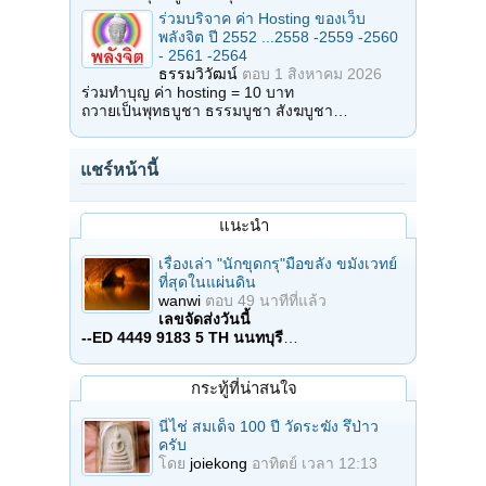
ร่วมบริจาค ค่า Hosting ของเว็บ
พลังจิต ปี 2552 ...2558 -2559 -2560
- 2561 -2564
ธรรมวิวัฒน์
ตอบ
1 สิงหาคม 2026
ร่วมทำบุญ ค่า hosting = 10 บาท
ถวายเป็นพุทธบูชา ธรรมบูชา สังฆบูชา…
แชร์หน้านี้
แนะนำ
เรื่องเล่า "นักขุดกรุ"มือขลัง ขมังเวทย์
ที่สุดในแผ่นดิน
wanwi
ตอบ
49 นาทีที่แล้ว
เลขจัดส่งวันนี้
--ED 4449 9183 5 TH นนทบุรี
…
กระทู้ที่น่าสนใจ
นี่ไช่ สมเด็จ 100 ปี วัดระฆัง รึป่าว
ครับ
โดย
joiekong
อาทิตย์ เวลา 12:13