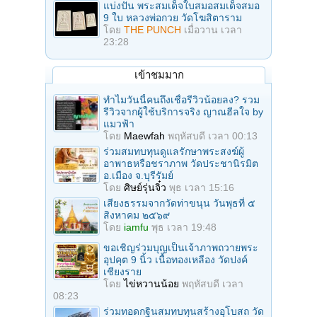
แบ่งปัน พระสมเด็จใบสมอสมเด็จสมอ
9 ใบ หลวงพ่อกวย วัดโฆสิตาราม
โดย
THE PUNCH
เมื่อวาน เวลา
23:28
เข้าชมมาก
ทำไมวันนี้คนถึงเชื่อรีวิวน้อยลง? รวม
รีวิวจากผู้ใช้บริการจริง ญาณฮีลใจ by
แมวฟ้า
โดย
Maewfah
พฤหัสบดี เวลา 00:13
ร่วมสมทบทุนดูแลรักษาพระสงฆ์ผู้
อาพาธหรือชราภาพ วัดประชานิรมิต
อ.เมือง จ.บุรีรัมย์
โดย
ศิษย์รุ่นจิ๋ว
พุธ เวลา 15:16
เสียงธรรมจากวัดท่าขนุน วันพุธที่ ๕
สิงหาคม ๒๕๖๙
โดย
iamfu
พุธ เวลา 19:48
ขอเชิญร่วมบุญเป็นเจ้าภาพถวายพระ
อุปคุต 9 นิ้ว เนื้อทองเหลือง วัดปงค์
เชียงราย
โดย
ไข่หวานน้อย
พฤหัสบดี เวลา
08:23
ร่วมทอดกฐินสมทบทุนสร้างอุโบสถ วัด