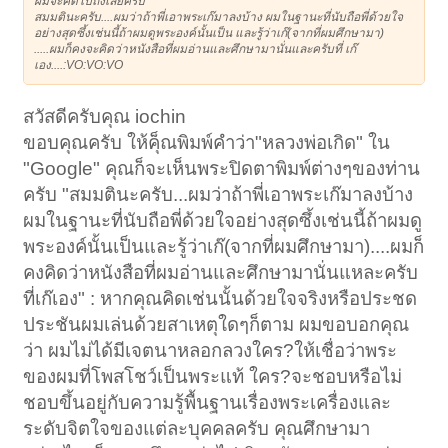
ผมจะคิดไปถึงเลยครับ
สมมตินะครับ....ผมว่าถ้าพี่เอาพระเก๊มาลงบ้าง ผมในฐานะที่นับถือพี่ด้วยใจ
อย่างสุดซึ้งเช่นนี้ถ้าผมดูพระองค์นั้นเป็น และรู้ว่าเก๊(จากที่ผมศึกษามา)
.....ผมก็คงจะคิดว่าหนังสือที่ผมอ่านและศึกษามานั่นและครับที่ เก๊
เอง....:VO:VO:VO
สวัสดีครับคุณ iochin
ขอบคุณครับ ให้คุ็ณพิมพ์คำว่า"หลวงพ่อเกิด" ใน
"Google" คุณก็จะเห็นพระปิดตาพิมพ์ต่างๆของท่าน
ครับ "สมมตินะครับ...ผมว่าถ้าพี่เอาพระเก๊มาลงบ้าง
ผมในฐานะที่นับถือพี่ด้วยใจอย่างสุดซึ้งเช่นนี้ถ้าผมดู
พระองค์นั้นเป็นและรู้ว่าเก๊(จากที่ผมศึกษามา)....ผมก็
คงคิดว่าหนังสือที่ผมอ่านและศึกษามานั่นแหละครับ
ที่เก๊เอง" : หากคุณคิดเช่นนั้นด้วยใจจริงหรือประชด
ประชันผมเล่นด้วยสาเหตุใดๆก็ตาม ผมขอบอกคุณ
ว่า ผมไม่ได้มีเจตนาหลอกลวงใคร?ให้เชื่อว่าพระ
ของผมที่โพสโชว์เป็นพระแท้ ใคร?จะชอบหรือไม่
ชอบขึ้นอยู่กับความรู้พื้นฐานเรื่องพระเครื่องและ
ระดับจิตใจของแต่ละบุคคลครับ คุณศึกษามา