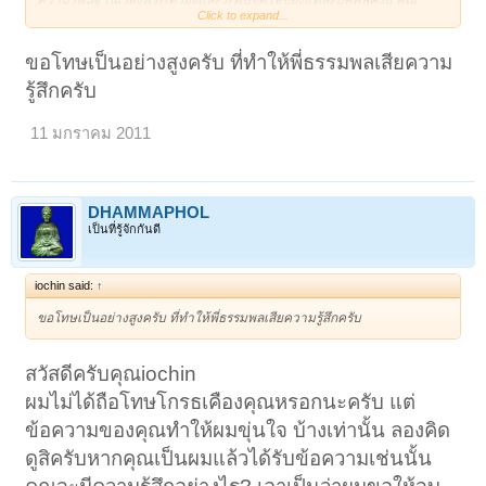
Click to expand...
ศึกษามาอย่างไร?ก็ขอจงศึกษาต่อไปเถิดครับ หากคุณดูว่าพระของผมเก๊
เพราะไม่ตรงกับตำราที่คุณศึกษามา ผมขอเชิญให้คุณแสดงความคิดเห็นได้
อย่างเต็มที่ครับ อย่ามาใช้สำนวนภาษาแฝงเร้นความหมายเช่นนี้ มันเสีย
ขอโทษเป็นอย่างสูงครับ ที่ทำให้พี่ธรรมพลเสียความ
ความรู้สึกครับ
รู้สึกครับ
11 มกราคม 2011
DHAMMAPHOL
เป็นที่รู้จักกันดี
iochin said:
↑
ขอโทษเป็นอย่างสูงครับ ที่ทำให้พี่ธรรมพลเสียความรู้สึกครับ
สวัสดีครับคุณiochin
ผมไม่ได้ถือโทษโกรธเคืองคุณหรอกนะครับ แต่
ข้อความของคุณทำให้ผมขุ่นใจ บ้างเท่านั้น ลองคิด
ดูสิครับหากคุณเป็นผมแล้วได้รับข้อความเช่นนั้น