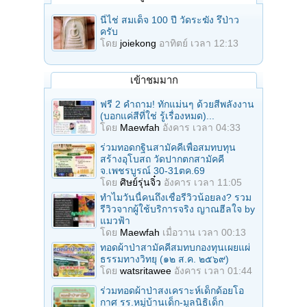
นี่ไช่ สมเด็จ 100 ปี วัดระฆัง รึป่าว
ครับ
โดย
joiekong
อาทิตย์ เวลา 12:13
เข้าชมมาก
ฟรี 2 คำถาม! ทักแม่นๆ ด้วยสีพลังงาน
(บอกแค่สีที่ใช่ รู้เรื่องหมด)...
โดย
Maewfah
อังคาร เวลา 04:33
ร่วมทอดกฐินสามัคคีเพื่อสมทบทุน
สร้างอุโบสถ วัดปากตกสามัคคี
จ.เพชรบูรณ์ 30-31ตค.69
โดย
ศิษย์รุ่นจิ๋ว
อังคาร เวลา 11:05
ทำไมวันนี้คนถึงเชื่อรีวิวน้อยลง? รวม
รีวิวจากผู้ใช้บริการจริง ญาณฮีลใจ by
แมวฟ้า
โดย
Maewfah
เมื่อวาน เวลา 00:13
ทอดผ้าป่าสามัคคีสมทบกองทุนเผยแผ่
ธรรมทางวิทยุ (๑๒ ส.ค. ๒๕๖๙)
โดย
watsritawee
อังคาร เวลา 01:44
ร่วมทอดผ้าป่าสงเคราะห์เด็กด้อยโอ
กาศ รร.หมู่บ้านเด็ก-มูลนิธิเด็ก