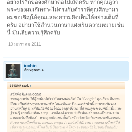
อย่างไร?ก็ขอจงศึกษาต่อไปเถิดครับ หากคุณดูว่า
พระของผมเก๊เพราะไม่ตรงกับตำราที่คุณศึกษามา
ผมขอเชิญให้คุณแสดงความคิดเห็นได้อย่างเต็มที่
ครับ อย่ามาใช้สำนวนภาษาแฝงเร้นความหมายเช่น
นี้ มันเสียความรู้สึกครับ
10 มกราคม 2011
iochin
เป็นที่รู้จักกันดี
ธรรมพล said:
↑
สวัสดีครับคุณ iochin
ขอบคุณครับ ให้คุ็ณพิมพ์คำว่า"หลวงพ่อเกิด" ใน "Google" คุณก็จะเห็นพระ
ปิดตาพิมพ์ต่างๆของท่านครับ "สมมตินะครับ...ผมว่าถ้าพี่เอาพระเก๊มาลง
บ้างผมในฐานะที่นับถือพี่ด้วยใจอย่างสุดซึ้งเช่นนี้ถ้าผมดูพระองค์นั้นเป็นและ
รู้ว่าเก๊(จากที่ผมศึกษามา)....ผมก็คงคิดว่าหนังสือที่ผมอ่านและศึกษามานั่น
แหละครับที่เก๊เอง" : หากคุณคิดเช่นนั้นด้วยใจจริงหรือประชดประชันผมเล่น
ด้วยสาเหตุใดๆก็ตาม ผมขอบอกคุณว่า ผมไม่ได้มีเจตนาหลอกลวงใคร?ให้
เชื่อว่าพระของผมที่โพสโชว์เป็นพระแท้ ใคร?จะชอบหรือไม่ชอบขึ้นอยู่กับ
ความรู้พื้นฐานเรื่องพระเครื่องและระดับจิตใจของแต่ละบุคคลครับ คุณ