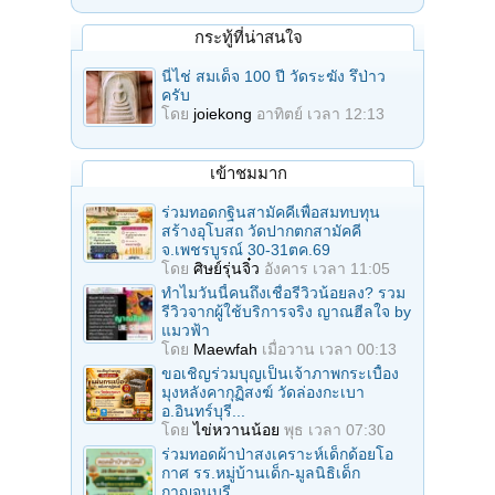
กระทู้ที่น่าสนใจ
นี่ไช่ สมเด็จ 100 ปี วัดระฆัง รึป่าว
ครับ
โดย
joiekong
อาทิตย์ เวลา 12:13
เข้าชมมาก
ร่วมทอดกฐินสามัคคีเพื่อสมทบทุน
สร้างอุโบสถ วัดปากตกสามัคคี
จ.เพชรบูรณ์ 30-31ตค.69
โดย
ศิษย์รุ่นจิ๋ว
อังคาร เวลา 11:05
ทำไมวันนี้คนถึงเชื่อรีวิวน้อยลง? รวม
รีวิวจากผู้ใช้บริการจริง ญาณฮีลใจ by
แมวฟ้า
โดย
Maewfah
เมื่อวาน เวลา 00:13
ขอเชิญร่วมบุญเป็นเจ้าภาพกระเบื้อง
มุงหลังคากุฏิสงฆ์ วัดล่องกะเบา
อ.อินทร์บุรี...
โดย
ไข่หวานน้อย
พุธ เวลา 07:30
ร่วมทอดผ้าป่าสงเคราะห์เด็กด้อยโอ
กาศ รร.หมู่บ้านเด็ก-มูลนิธิเด็ก
กาญจนบุรี...