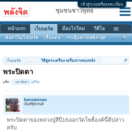
เข้าสู่ระบบหรือลงทะเบียน
ชุมชนชาวพุทธ
หน้าแรก
มีอะไรใหม่
วิดีโอ
เว็บบอร์ด
ค้นหาในเว็บบอร์ด
เรื่องเด่น
กระทู้และโพสต์ล่าสุด
เว็บบอร์ด
...
วิธีดูพระเครื่อง-เครื่องรางของขลัง
พระปิดตา
แท็ก:
พระปิดตา
แก้ไข
kansamsas
เป็นที่รู้จักกันดี
พระปิดตาของหลวงปู่สีปี16ออกวัดโพธิ์องค์นี้ดีปล่าว
ครับ