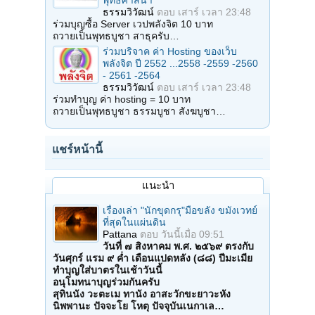
ธรรมวิวัฒน์
ตอบ
เสาร์ เวลา 23:48
ร่วมบุญซื้อ Server เวปพลังจิต 10 บาท
ถวายเป็นพุทธบูชา สาธุครับ…
ร่วมบริจาค ค่า Hosting ของเว็บ
พลังจิต ปี 2552 ...2558 -2559 -2560
- 2561 -2564
ธรรมวิวัฒน์
ตอบ
เสาร์ เวลา 23:48
ร่วมทำบุญ ค่า hosting = 10 บาท
ถวายเป็นพุทธบูชา ธรรมบูชา สังฆบูชา…
แชร์หน้านี้
แนะนำ
เรื่องเล่า "นักขุดกรุ"มือขลัง ขมังเวทย์
ที่สุดในแผ่นดิน
Pattana
ตอบ
วันนี้เมื่อ 09:51
วันที่ ๗ สิงหาคม พ.ศ. ๒๕๖๙ ตรงกับ
วันศุกร์ แรม ๙ ค่ำ เดือนแปดหลัง (๘๘) ปีมะเมีย
ทำบุญใส่บาตรในเช้าวันนี้
อนุโมทนาบุญร่วมกันครับ
สุทินนัง วะตะเม ทานัง อาสะวักขะยาวะหัง
นิพพานะ ปัจจะโย โหตุ ปัจจุบันเนกาเล…