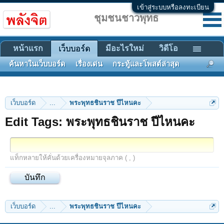
เข้าสู่ระบบหรือลงทะเบียน
ชุมชนชาวพุทธ
หน้าแรก
มีอะไรใหม่
วิดีโอ
เว็บบอร์ด
ค้นหาในเว็บบอร์ด
เรื่องเด่น
กระทู้และโพสต์ล่าสุด
เว็บบอร์ด
...
พระพุทธชินราช ปีไหนคะ
Edit Tags: พระพุทธชินราช ปีไหนคะ
แท็กหลายให้คั่นด้วยเครื่องหมายจุลภาค ( , )
เว็บบอร์ด
...
พระพุทธชินราช ปีไหนคะ