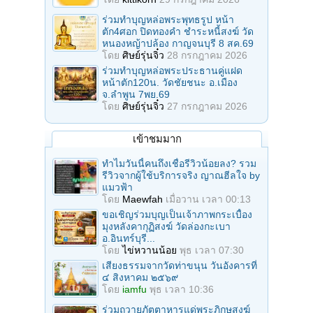
ร่วมทําบุญหล่อพระพุทธรูป หน้า
ตัก4ศอก ปิดทองคํา ชําระหนี้สงฆ์ วัด
หนองหญ้าปล้อง กาญจนบุรี 8 สค.69
โดย
ศิษย์รุ่นจิ๋ว
28 กรกฎาคม 2026
ร่วมทําบุญหล่อพระประธานคู่แฝด
หน้าตัก120น. วัดชัยชนะ อ.เมือง
จ.ลำพูน 7พย.69
โดย
ศิษย์รุ่นจิ๋ว
27 กรกฎาคม 2026
เข้าชมมาก
ทำไมวันนี้คนถึงเชื่อรีวิวน้อยลง? รวม
รีวิวจากผู้ใช้บริการจริง ญาณฮีลใจ by
แมวฟ้า
โดย
Maewfah
เมื่อวาน เวลา 00:13
ขอเชิญร่วมบุญเป็นเจ้าภาพกระเบื้อง
มุงหลังคากุฏิสงฆ์ วัดล่องกะเบา
อ.อินทร์บุรี...
โดย
ไข่หวานน้อย
พุธ เวลา 07:30
เสียงธรรมจากวัดท่าขนุน วันอังคารที่
๔ สิงหาคม ๒๕๖๙
โดย
iamfu
พุธ เวลา 10:36
ร่วมถวายภัตตาหารแด่พระภิกษุสงฆ์