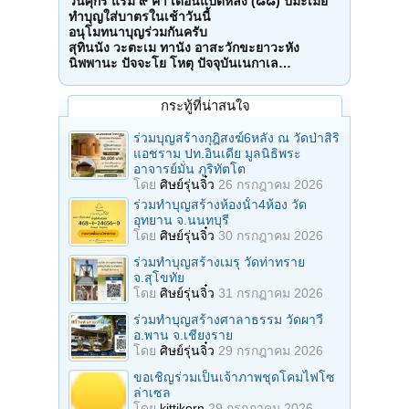
วันศุกร์ แรม ๙ ค่ำ เดือนแปดหลัง (๘๘) ปีมะเมีย
ทำบุญใส่บาตรในเช้าวันนี้
อนุโมทนาบุญร่วมกันครับ
สุทินนัง วะตะเม ทานัง อาสะวักขะยาวะหัง
นิพพานะ ปัจจะโย โหตุ ปัจจุบันเนกาเล…
กระทู้ที่น่าสนใจ
ร่วมบุญสร้างกุฎิสงฆ์6หลัง ณ วัดป่าสิริ
แอชราม ปท.อินเดีย มูลนิธิพระ
อาจารย์มั่น ภูริทัตโต
โดย
ศิษย์รุ่นจิ๋ว
26 กรกฎาคม 2026
ร่วมทําบุญสร้างห้องนั้า4ห้อง วัด
อุทยาน จ.นนทบุรี
โดย
ศิษย์รุ่นจิ๋ว
30 กรกฎาคม 2026
ร่วมทําบุญสร้างเมรุ วัดท่าทราย
จ.สุโขทัย
โดย
ศิษย์รุ่นจิ๋ว
31 กรกฎาคม 2026
ร่วมทําบุญสร้างศาลาธรรม วัดผาวี
อ.พาน จ.เชียงราย
โดย
ศิษย์รุ่นจิ๋ว
29 กรกฎาคม 2026
ขอเชิญร่วมเป็นเจ้าภาพชุดโคมไฟโซ
ล่าเซล
โดย
kittikorn
29 กรกฎาคม 2026