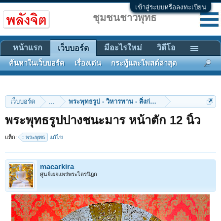
เข้าสู่ระบบหรือลงทะเบียน
ชุมชนชาวพุทธ
หน้าแรก
มีอะไรใหม่
วิดีโอ
เว็บบอร์ด
ค้นหาในเว็บบอร์ด
เรื่องเด่น
กระทู้และโพสต์ล่าสุด
เว็บบอร์ด
...
พระพุทธรูป - วิหารทาน - สิ่งก่อสร้าง
พระพุทธรูปปางชนะมาร หน้าตัก 12 นิ้ว
แท็ก:
พระพุทธ
แก้ไข
macarkira
ศูนย์เผยแพร่พระไตรปิฎก