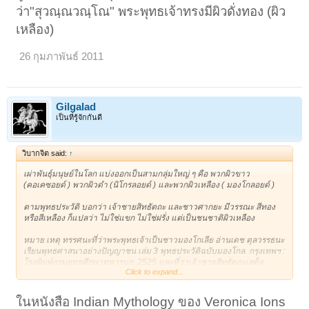
ว่า"สุวณฺณวณฺโณ" พระพุทธเจ้าทรงมีผิวดั่งทอง (ผิว
เหลือง)
26 กุมภาพันธ์ 2011
Gilgalad
เป็นที่รู้จักกันดี
วิบากจิต said:
↑
เผ่าพันธุ์มนุษย์ในโลก แบ่งออกเป็นสามกลุ่มใหญ่ ๆ คือ พวกผิวขาว
(คอเคซอยด์ ) พวกผิวดำ (นิโกรลอยด์ ) และพวกผิวเหลือง ( มองโกลอยด์ )
ตามพุทธประวัติ บอกว่า เจ้าชายสิทธัตถะ และชาวศากยะ มีวรรณะ สีทอง
หรือสีเหลือง ก็แปลว่า ไม่ใช่แขก ไม่ใช่ฝรั่ง แต่เป็นชนชาติผิวเหลือง
หมาย เหตุ ทรรศนะที่ว่าพระพุทธเจ้าเป็นชาวมองโกเลีย อ่านเดช ตุลวรรธนะ
เรียนพุทธศาสนาอย่างปัญญาชน เล่ม 3 พุทธประวัติฉบับมองโกล. กรุงเทพฯ :
โรงพิมพ์กรมยุทธศึกษาทหารบก. 2525 และที่ว่าเจ้าชายสิทธัตถะเสด็จ
Click to expand...
ออกบวชด้วยเหตุผลทางการเมือง โปรดอ่าน B.R. Ambedkar. The Buddha
and His Dhamma. Bombay : siddharth College Publication I 1957 และ
เสฐียร พันธรังษี. พุทธประวัติมหายาน (พุทธประวัติฉบับค้นพบใหม่)
ในหนังสือ Indian Mythology ของ Veronica Ions
กรุงเทพฯ : แพร่วิทยา, 2525 น่าสังเกตว่า ในพระสูตรกล่าวถึงมหาปุริสลัก