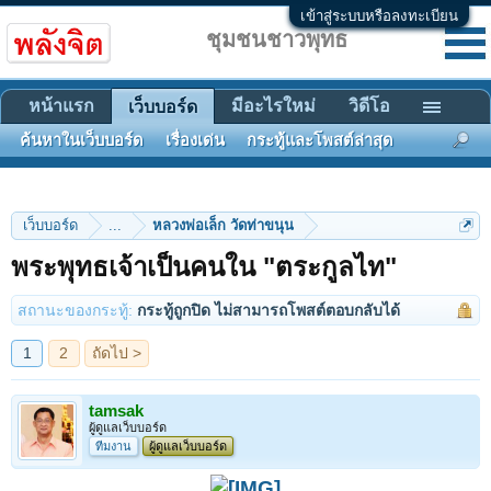
เข้าสู่ระบบหรือลงทะเบียน
ชุมชนชาวพุทธ
หน้าแรก
มีอะไรใหม่
วิดีโอ
เว็บบอร์ด
ค้นหาในเว็บบอร์ด
เรื่องเด่น
กระทู้และโพสต์ล่าสุด
เว็บบอร์ด
...
หลวงพ่อเล็ก วัดท่าขนุน
1
2
ถัดไป >
พระพุทธเจ้าเป็นคนใน "ตระกูลไท"
สถานะของกระทู้:
กระทู้ถูกปิด ไม่สามารถโพสต์ตอบกลับได้
tamsak
ผู้ดูแลเว็บบอร์ด
ทีมงาน
ผู้ดูแลเว็บบอร์ด