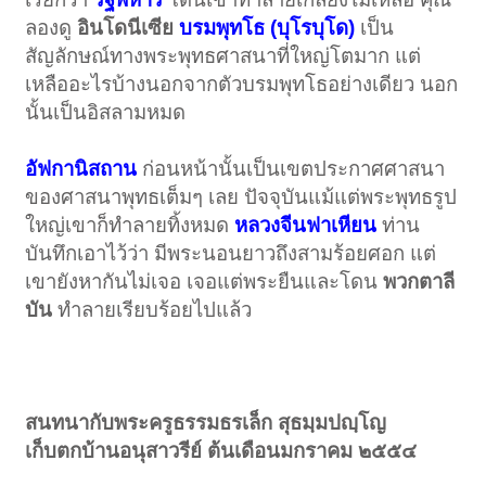
ลองดู
อินโดนีเซีย
บรมพุทโธ (บุโรบุโด)
เป็น
สัญลักษณ์ทางพระพุทธศาสนาที่ใหญ่โตมาก แต่
เหลืออะไรบ้างนอกจากตัวบรมพุทโธอย่างเดียว นอก
นั้นเป็นอิสลามหมด
อัฟกานิสถาน
ก่อนหน้านั้นเป็นเขตประกาศศาสนา
ของศาสนาพุทธเต็มๆ เลย ปัจจุบันแม้แต่พระพุทธรูป
ใหญ่เขาก็ทำลายทิ้งหมด
หลวงจีนฟาเหียน
ท่าน
บันทึกเอาไว้ว่า มีพระนอนยาวถึงสามร้อยศอก แต่
เขายังหากันไม่เจอ เจอแต่พระยืนและโดน
พวกตาลี
บัน
ทำลายเรียบร้อยไปแล้ว
สนทนากับพระครูธรรมธรเล็ก สุธมฺมปญฺโญ
เก็บตกบ้านอนุสาวรีย์ ต้นเดือนมกราคม ๒๕๕๔