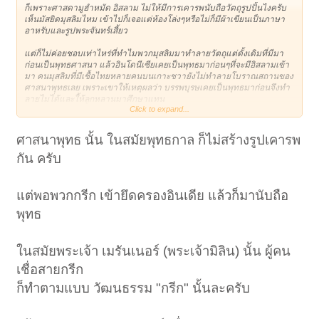
ก็เพราะศาสดามูฮำหมัด อิสลาม ไม่ให้มีการเคารพนับถือวัตถุรูปปั้นไงครับ
เห็นมัสยิดมุสลิมไหม เข้าไปก็เจอแต่ห้องโล่งๆหรือไม่ก็มีผ้าเขียนเป็นภาษา
อาหรับและรูปพระจันทร์เสี้ยว
แต่ก็ไม่ค่อยชอบเท่าไหร่ที่ทำไมพวกมุสลิมมาทำลายวัตถุแต่ดั้งเดิมที่มีมา
ก่อนเป็นพุทธศาสนา แล้วอินโดนีเซียเคยเป็นพุทธมาก่อนๆที่จะมีอิสลามเข้า
มา คนมุสลิมที่มีเชื้อไทยหลายคนบนเกาะชวายังไม่ทำลายโบราณสถานของ
ศาสนาพุทธเลย เพราะเขาให้เหตุผลว่า บรรพบุรษเคยเป็นพุทธมาก่อนจึงทำ
ลายไมไ่ด้และใ้ห้ลูกหลานมาศึกษาแทน
Click to expand...
แย้งตามสบาย
ศาสนาพุทธ นั้น ในสมัยพุทธกาล ก็ไม่สร้างรูปเคารพ
กัน ครับ
แต่พอพวกกรีก เข้ายึดครองอินเดีย แล้วก็มานับถือ
พุทธ
ในสมัยพระเจ้า เมรันเนอร์ (พระเจ้ามิลิน) นั้น ผู้คน
เชื่อสายกรีก
ก็ทำตามแบบ วัฒนธรรม "กรีก" นั้นละครับ