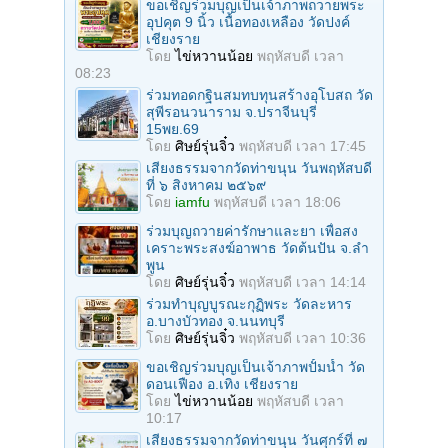
ขอเชิญร่วมบุญเป็นเจ้าภาพถวายพระ
อุปคุต 9 นิ้ว เนื้อทองเหลือง วัดปงค์
เชียงราย
โดย
ไข่หวานน้อย
พฤหัสบดี เวลา
08:23
ร่วมทอดกฐินสมทบทุนสร้างอุโบสถ วัด
สุพีรอนวนาราม จ.ปราจีนบุรี
15พย.69
โดย
ศิษย์รุ่นจิ๋ว
พฤหัสบดี เวลา 17:45
เสียงธรรมจากวัดท่าขนุน วันพฤหัสบดี
ที่ ๖ สิงหาคม ๒๕๖๙
โดย
iamfu
พฤหัสบดี เวลา 18:06
ร่วมบุญถวายค่ารักษาและยา เพื่อสง
เคราะพระสงฆ์อาพาธ วัดต้นปัน จ.ลํา
พูน
โดย
ศิษย์รุ่นจิ๋ว
พฤหัสบดี เวลา 14:14
ร่วมทําบุญบูรณะกุฏิพระ วัดละหาร
อ.บางบัวทอง จ.นนทบุรี
โดย
ศิษย์รุ่นจิ๋ว
พฤหัสบดี เวลา 10:36
ขอเชิญร่วมบุญเป็นเจ้าภาพปั้มน้ำ วัด
ดอนเฟือง อ.เทิง เชียงราย
โดย
ไข่หวานน้อย
พฤหัสบดี เวลา
10:17
เสียงธรรมจากวัดท่าขนุน วันศุกร์ที่ ๗