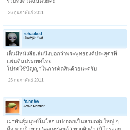
รวมทั้งตัวดิฉันด้วยค่ะ
26 กุมภาพันธ์ 2011
rehacked
เป็นที่รู้จักกันดี
เห็นมีหนังสือเล่มนึงบอกว่าพระพุทธองค์ประสูตรที่
1
2
ถัดไป >
แผ่นดินประเทศไทย
โปรดใช้ปัญญาในการตัดสินด้วยนะครับ
26 กุมภาพันธ์ 2011
วิบากจิต
Active Member
เผ่าพันธุ์มนุษย์ในโลก แบ่งออกเป็นสามกลุ่มใหญ่ ๆ
คือ พวกผิวขาว (คอเคซอยด์ ) พวกผิวดำ (นิโกรลอย