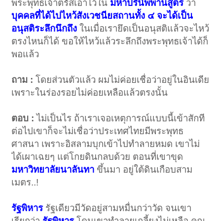
พระพุทธเจ้าตรัสเอาไว้ใน
มหาปรินิพพานสูตร
ว่า
บุคคลที่ได้ไปไหว้สังเวชนียสถานทั้ง ๔ จะได้เป็น
อนุสติระลึกนึกถึง
ในเมื่อเรายึดเป็นอนุสติแล้วจะไหว้
ตรงไหนก็ได้ ขอให้ไหว้แล้วระลึกถึงพระพุทธเจ้าได้ก็
พอแล้ว
ถาม :
โดยส่วนตัวแล้ว ผมไม่ค่อยเชื่อว่าอยู่ในอินเดีย
เพราะในร่องรอยไม่ค่อยเหลือแล้วตรงนั้น
ตอบ :
ไม่เป็นไร ถ้าเราเจอเหตุการณ์แบบนี้เข้าสักที
ต่อไปเขาก็จะไม่เชื่อว่าประเทศไทยมีพระพุทธ
ศาสนา เพราะอิสลามบุกเข้าไปทำลายหมด เขาไม่
ได้เผาเฉยๆ แต่โกยดินกลบด้วย ตอนที่เขาขุด
มหาวิทยาลัยนาลันทา
ขึ้นมา อยู่ใต้ดินเกือบสาม
เมตร..!
รัฐพิหาร
รัฐเดียวมีวัดอยู่สามหมื่นกว่าวัด จนเขา
เรียกว่า
รัฐพิหาร
โดนเขาทำลายเกลี้ยงไม่เหลือ คุณ