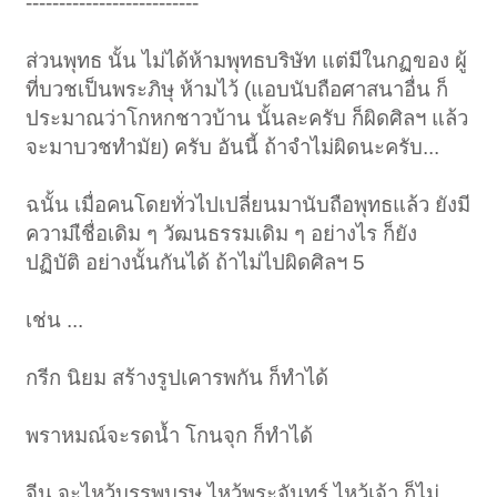
--------------------------
ส่วนพุทธ นั้น ไม่ได้ห้ามพุทธบริษัท แต่มีในกฏของ ผู้
ที่บวชเป็นพระภิษุ ห้ามไว้ (แอบนับถือศาสนาอื่น ก็
ประมาณว่าโกหกชาวบ้าน นั้นละครับ ก็ผิดศิลฯ แล้ว
จะมาบวชทำมัย) ครับ อันนี้ ถ้าจำไม่ผิดนะครับ...
ฉนั้น เมื่อคนโดยทั่วไปเปลี่ยนมานับถือพุทธแล้ว ยังมี
ความเืชื่อเดิม ๆ วัฒนธรรมเดิม ๆ อย่างไร ก็ยัง
ปฏิบัติ อย่างนั้นกันได้ ถ้าไม่ไปผิดศิลฯ 5
เช่น ...
กรีก นิยม สร้างรูปเคารพกัน ก็ทำได้
พราหมณ์จะรดน้ำ โกนจุก ก็ทำได้
จีน จะไหว้บรรพบุรุษ ไหว้พระจันทร์ ไหว้เจ้า ก็ไม่