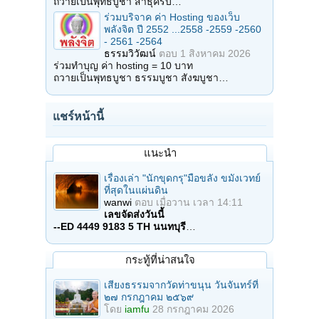
ถวายเป็นพุทธบูชา สาธุครับ…
ร่วมบริจาค ค่า Hosting ของเว็บ
พลังจิต ปี 2552 ...2558 -2559 -2560
- 2561 -2564
ธรรมวิวัฒน์
ตอบ
1 สิงหาคม 2026
ร่วมทำบุญ ค่า hosting = 10 บาท
ถวายเป็นพุทธบูชา ธรรมบูชา สังฆบูชา…
แชร์หน้านี้
แนะนำ
เรื่องเล่า "นักขุดกรุ"มือขลัง ขมังเวทย์
ที่สุดในแผ่นดิน
wanwi
ตอบ
เมื่อวาน เวลา 14:11
เลขจัดส่งวันนี้
--ED 4449 9183 5 TH นนทบุรี
…
กระทู้ที่น่าสนใจ
เสียงธรรมจากวัดท่าขนุน วันจันทร์ที่
๒๗ กรกฎาคม ๒๕๖๙
โดย
iamfu
28 กรกฎาคม 2026