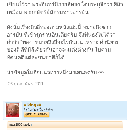
เขียนไว้ว่า พระอินทร์มีกายสีทอง โดยระบุอีกว่า สีผิว
ษณะ 32 ประการ ข้อหนึ่งว่า"สุวณฺณวณฺโณ" พระพุทธเจ้าทรงมีผิวดั่งทอง
(ผิวเหลือง)
เหมือน พวกกษัตริย์นักรบชาวอารยัน
ดังนั้นเรื่องผิวสีทองตามหนังเล่มนี้ หมายถึงชาว
อารยัน ที่เข้ารุกรานอินเดียครับ จึงฟันธงไม่ได้ว่า
คำว่า "ทอง" หมายถึงสีอะไรกันแน่ เพราะ คำนิยาม
ของสี สีที่มีสีเดียวกันอาจจะแต่งต่างกัน ไปตาม
ทัศนคติแต่ละชนชาติก็ได้
นำข้อมูลในอีกแนวทางหนึ่งมาเสนอครับ ^^
26 กุมภาพันธ์ 2011
VikingsX
ผู้สนับสนุนเว็บพลังจิต
ผู้สนับสนุนพิเศษ
nate1986 said:
↑