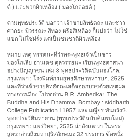
ด์ ) และพวกผิวเหลือง ( มองโกลอยด์ )
ตามพุทธประวัติ บอกว่า เจ้าชายสิทธัตถะ และชาว
ศากยะ มีวรรณะ สีทอง หรือสีเหลือง ก็แปลว่า ไม่ใช่
แขก ไม่ใช่ฝรั่ง แต่เป็นชนชาติผิวเหลือง
หมาย เหตุ ทรรศนะที่ว่าพระพุทธเจ้าเป็นชาว
มองโกเลีย อ่านเดช ตุลวรรธนะ เรียนพุทธศาสนา
อย่างปัญญาชน เล่ม 3 พุทธประวัติฉบับมองโกล.
กรุงเทพฯ : โรงพิมพ์กรมยุทธศึกษาทหารบก. 2525
และที่ว่าเจ้าชายสิทธัตถะเสด็จออกบวชด้วยเหตุผล
ทางการเมือง โปรดอ่าน B.R. Ambedkar. The
Buddha and His Dhamma. Bombay : siddharth
College Publication I 1957 และ เสฐียร พันธรังษี.
พุทธประวัติมหายาน (พุทธประวัติฉบับค้นพบใหม่)
กรุงเทพฯ : แพร่วิทยา, 2525 น่าสังเกตว่า ในพระ
สูตรกล่าวถึงมหาปุริสลักษณะ 32 ประการ ข้อหนึ่ง