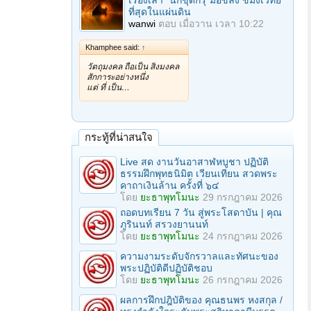
เรื่องเล่า "นักขุดกรุ"มือขลัง ขมังเวทย์
ที่สุดในแผ่นดิน
wanwi
ตอบ
เมื่อวาน เวลา 10:22
Khamphee said:
↑
วัตถุมงคล ถือเป็น สิ่งมงคล
สักการะอย่างหนึ่ง
แต่ ที่ เป็น…
กระทู้ที่น่าสนใจ
Live สด งานวันอาสาฬหบูชา ปฏิบัติ
ธรรมฝึกพุทธนิมิต เวียนเทียน สวดพระ
คาถาเงินล้าน ครั้งที่ ๖๔
โดย
ยะธาพุทโมนะ
29 กรกฎาคม 2026
ถอดบทเรียน 7 วัน สู่พระโสดาบัน | คุณ
ภูรินนท์ สรวงยานนท์
โดย
ยะธาพุทโมนะ
24 กรกฎาคม 2026
ความงามระดับจักรวาลและทัศนะของ
พระปฏิบัติดีปฏิบัติชอบ
โดย
ยะธาพุทโมนะ
26 กรกฎาคม 2026
ผลการฝึกปฎิบัติของ คุณธนพร หงสกุล /