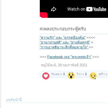
#เพลงประกอบกระทู้ครับ
"ความรัก" และ "มรรคมีองค์๘"
<<<<
"อานาปานสติ" และ "ทางพ้นทุกข์"
<
"การเอาสติมาระลึกที่ลมหายใจ"
<<
>>>
Facebook เพจ "พระพุทธเจ้า"
<<<
หมูไม้ละ5
,
28 กุมภาพันธ์ 2021
รักเลย x
1
ว้าว x
1
เศร้า 
แชร์หน้านี้