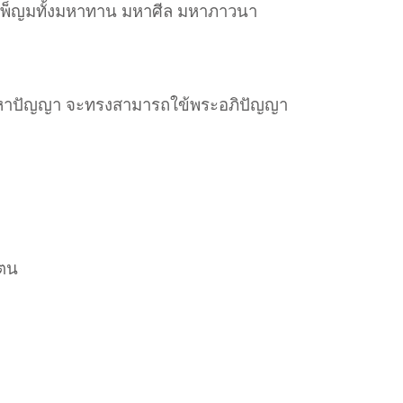
ารบำเพ็ญมทั้งมหาทาน มหาศีล มหาภาวนา
ดอภิมหาปัญญา จะทรงสามารถใข้พระอภิปัญญา
วตน