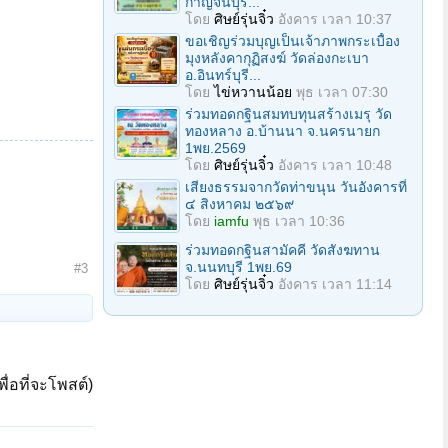
กาญจนบุรี...
โดย
ศิษย์รุ่นจิ๋ว
อังคาร เวลา 10:37
ขอเชิญร่วมบุญเป็นเจ้าภาพกระเบื้อง
มุงหลังคากุฏิสงฆ์ วัดล่องกะเบา
อ.อินทร์บุรี...
โดย
ไข่หวานน้อย
พุธ เวลา 07:30
ร่วมทอดกฐินสมทบทุนสร้างเมรุ วัด
ทองหลาง อ.บ้านนา จ.นครนายก
1พย.2569
โดย
ศิษย์รุ่นจิ๋ว
อังคาร เวลา 10:48
เสียงธรรมจากวัดท่าขนุน วันอังคารที่
๔ สิงหาคม ๒๕๖๙
โดย
iamfu
พุธ เวลา 10:36
ร่วมทอดกฐินสามัคคี วัดสังฆทาน
จ.นนทบุรี 1พย.69
#3
โดย
ศิษย์รุ่นจิ๋ว
อังคาร เวลา 11:14
ื่อที่จะโพสต์)