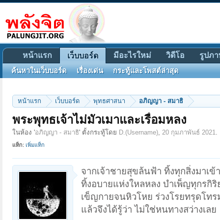
หน้าแรก
มีอะไรใหม่
วิดีโอ
รูปภา
เว็บบอร์ด
ค้นหาในเว็บบอร์ด
เรื่องเด่น
กระทู้และโพสต์ล่าสุด
หน้าแรก
เว็บบอร์ด
พุทธศาสนา
อภิญญา - สมาธิ
พระพุทธเจ้าไม่มัวเมาและเรื่อมหลง
ในห้อง '
อภิญญา - สมาธิ
' ตั้งกระทู้โดย
D.(Username)
,
20 กุมภาพันธ์ 2021
.
แท็ก:
เพิ่มแท็ก
จากเจ้าชายสุขล้นฟ้า ทิ้งทุกสิ่งมาเข้
ทิ้งอบายแห่งใหลหลง บำเพ็ญทุกรกิริ
เข็ญกายจนหิวโหย ร่วงโรยทรุดโท
แล้วจึงได้รู้ว่า ไม่ใช่หนทางสว่างเลย