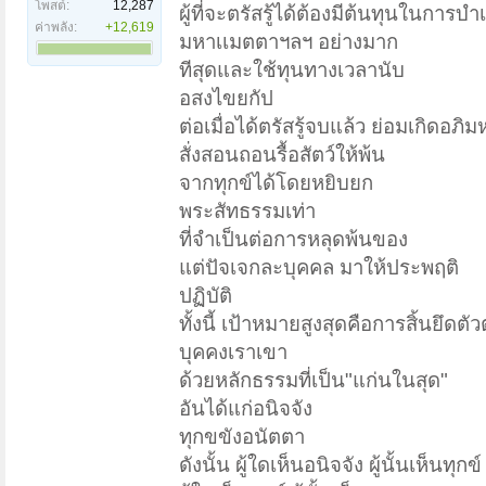
โพสต์:
12,287
ผู้ที่จะตรัสรู้ได้ต้องมีต้นทุนในก
ค่าพลัง:
+12,619
มหาเเมตตาฯลฯ อย่างมาก
ทีสุดและใช้ทุนทางเวลานับ
อสงไขยกัป
ต่อเมื่อได้ตรัสรู้จบแล้ว ย่อมเกิ
สั่งสอนถอนรื้อสัตว์ให้พ้น
จากทุกข์ได้โดยหยิบยก
พระสัทธรรมเท่า
ที่จำเป็นต่อการหลุดพ้นของ
แต่ปัจเจกละบุคคล มาให้ประพฤติ
ปฏิบัติ
ทั้งนี้ เป้าหมายสูงสุดคือการสิ้นยึดตั
บุคคงเราเขา
ด้วยหลักธรรมที่เป็น"แก่นในสุด"
อันได้แก่อนิจจัง
ทุกขขังอนัตตา
ดังนั้น ผู้ใดเห็นอนิจจัง ผู้นั้นเห็นทุกข์