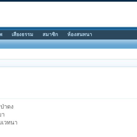
พ
เสียงธรรม
สมาชิก
ห้องสนทนา
าป่าดง
ยา
รมเวทนา