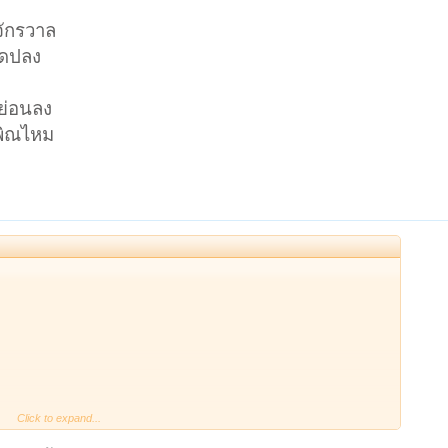
ักรวาล
ลดปลง
หย่อนลง
พิณไหม
Click to expand...