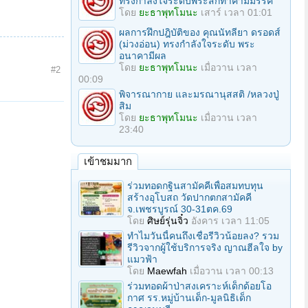
ทรงกำลังใจระดับพระสกิทาคามีมรรค
โดย
ยะธาพุทโมนะ
เสาร์ เวลา 01:01
ผลการฝึกปฎิบัติของ คุณนัทลียา ดรอดส์
(ม่วงอ่อน) ทรงกำลังใจระดับ พระ
อนาคามีผล
โดย
ยะธาพุทโมนะ
เมื่อวาน เวลา
#2
00:09
พิจารณากาย และมรณานุสสติ /หลวงปู่
สิม
โดย
ยะธาพุทโมนะ
เมื่อวาน เวลา
23:40
เข้าชมมาก
ร่วมทอดกฐินสามัคคีเพื่อสมทบทุน
สร้างอุโบสถ วัดปากตกสามัคคี
จ.เพชรบูรณ์ 30-31ตค.69
โดย
ศิษย์รุ่นจิ๋ว
อังคาร เวลา 11:05
ทำไมวันนี้คนถึงเชื่อรีวิวน้อยลง? รวม
รีวิวจากผู้ใช้บริการจริง ญาณฮีลใจ by
แมวฟ้า
โดย
Maewfah
เมื่อวาน เวลา 00:13
ร่วมทอดผ้าป่าสงเคราะห์เด็กด้อยโอ
กาศ รร.หมู่บ้านเด็ก-มูลนิธิเด็ก