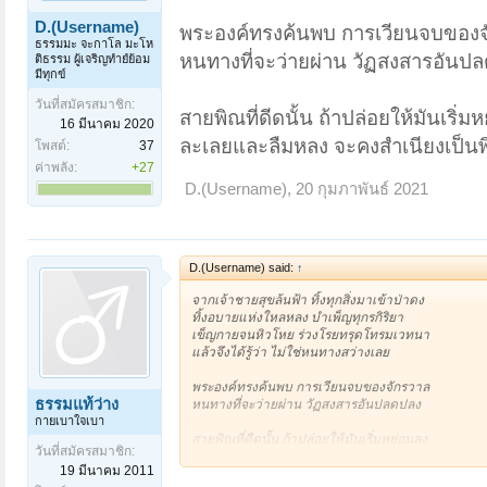
D.(Username)
พระองค์ทรงค้นพบ การเวียนจบของจ
ธรรมมะ จะกาโล มะโห
หนทางที่จะว่ายผ่าน วัฏสงสารอันป
ติธรรม ผู้เจริญทำยํย้อม
มีทุกข์
วันที่สมัครสมาชิก:
สายพิณที่ดีดนั้น ถ้าปล่อยให้มันเริ่ม
16 มีนาคม 2020
ละเลยและลืมหลง จะคงสำเนียงเป็น
โพสต์:
37
ค่าพลัง:
+27
D.(Username)
,
20 กุมภาพันธ์ 2021
D.(Username) said:
↑
จากเจ้าชายสุขล้นฟ้า ทิ้งทุกสิ่งมาเข้าป่าดง
ทิ้งอบายแห่งใหลหลง บำเพ็ญทุกรกิริยา
เข็ญกายจนหิวโหย ร่วงโรยทรุดโทรมเวทนา
แล้วจึงได้รู้ว่า ไม่ใช่หนทางสว่างเลย
พระองค์ทรงค้นพบ การเวียนจบของจักรวาล
ธรรมแท้ว่าง
หนทางที่จะว่ายผ่าน วัฏสงสารอันปลดปลง
กายเบาใจเบา
สายพิณที่ดีดนั้น ถ้าปล่อยให้มันเริ่มหย่อนลง
วันที่สมัครสมาชิก:
ละเลยและลืมหลง จะคงสำเนียงเป็นพิณไหม
19 มีนาคม 2011