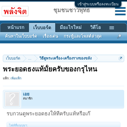
เข้าสู่ระบบหรือลงทะเบียน
ชุมชนชาวพุทธ
หน้าแรก
มีอะไรใหม่
วิดีโอ
เว็บบอร์ด
ค้นหาในเว็บบอร์ด
เรื่องเด่น
กระทู้และโพสต์ล่าสุด
เว็บบอร์ด
...
วิธีดูพระเครื่อง-เครื่องรางของขลัง
พระยอดธงแท้มั้ยครับของกรุไหน
แท็ก:
เพิ่มแท็ก
เอย
สมาชิก
รบกวนดูพระยอดธงให้ทีครับแท้หรือเก๊
ไฟล์ที่แนบมา: