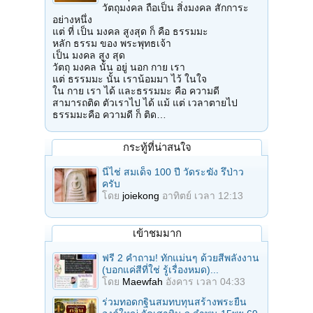
วัตถุมงคล ถือเป็น สิ่งมงคล สักการะ
อย่างหนึ่ง
แต่ ที่ เป็น มงคล สูงสุด ก็ คือ ธรรมมะ
หลัก ธรรม ของ พระพุทธเจ้า
เป็น มงคล สูง สุด
วัตถุ มงคล นั้น อยู่ นอก กาย เรา
แต่ ธรรมมะ นั้น เราน้อมมา ไว้ ในใจ
ใน กาย เรา ได้ และธรรมมะ คือ ความดี
สามารถติด ตัวเราไป ได้ แม้ แต่ เวลาตายไป
ธรรมมะคือ ความดี ก็ ติด…
กระทู้ที่น่าสนใจ
นี่ไช่ สมเด็จ 100 ปี วัดระฆัง รึป่าว
ครับ
โดย
joiekong
อาทิตย์ เวลา 12:13
เข้าชมมาก
ฟรี 2 คำถาม! ทักแม่นๆ ด้วยสีพลังงาน
(บอกแค่สีที่ใช่ รู้เรื่องหมด)...
โดย
Maewfah
อังคาร เวลา 04:33
ร่วมทอดกฐินสมทบทุนสร้างพระยืน