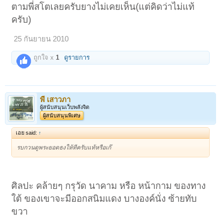
ตามพี่สโตเลยครับยางไม่เคยเห็น(แต่คิดว่าไม่แท้
ครับ)
25 กันยายน 2010
ถูกใจ x
1
ดูรายการ
พี เสาวภา
ผู้สนับสนุนเว็บพลังจิต
ผู้สนับสนุนพิเศษ
เอย said:
↑
รบกวนดูพระยอดธงให้ทีครับแท้หรือเก๊
ศิลปะ คล้ายๆ กรุวัด นาคาม หรือ หน้ากาม ของทาง
ใต้ ของเขาจะมีออกสนิมแดง บางองค์นั่ง ซ้ายทับ
ขวา