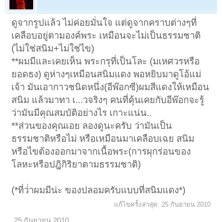
ดูจากรูปแล้ว ไม่ค่อยมั่นใจ แต่ดูจากคราบต่างๆที่
เคลือบอยู่ตามองค์พระ เหมือนจะไม่เป็นธรรมชาติ
(ไม่ใช่สนิม+ไม่ใช่ไข)
**ผมมีและเคยเห็น พระกรุที่เป็นโละ (มเหศวรหรือ
ยอดธง) ดูห่างๆเหมือนสนิมแดง พอหยิบมาดูโอ้แม่
เจ้า มันเอากาวชนิดหนึ่ง(อีพ๊อกซี)ผมสีแดงให้เหมือน
สนิม แล้วมาทา เ...วจริงๆ คนที่คุ้นเคยกับอีพ๊อกจะรู้
ว่ามันมีคุณสมบัติอย่างไร เกาะแน่น..
**ส่วนของคุณเอย ลองดูนะครับ ว่ามันเป็น
ธรรมชาติหรือไม่ หรือเหมือนมาเคลือบเฉย สนิม
หรือไขต้องออกมาจากเนื้อพระ(การผุกร่อนของ
โลหะหรือปฎิกิริยาตามธรรมชาติ)
(*ที่ว่่าผมมีน่ะ ของปลอมครับแบบที่สนิมแดง*)
แก้ไขครั้งล่าสุด:
25 กันยายน 2010
25 กันยายน 2010