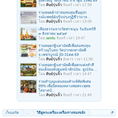
องค์ใหญ่ วัดเสาหิน จ.ลําพูน 15พย.69
โดย
ศิษย์รุ่นจิ๋ว
จันทร์ เวลา 17:39
ร่วมทอดผ้าป่าสมทบทุนซื้ออุปก
รณ์เเพทย์&ปรับปรุงกุฏิชีวาบาล...
โดย
ศิษย์รุ่นจิ๋ว
จันทร์ เวลา 13:09
เสียงธรรมจากวัดท่าขนุน วันจันทร์ที่
๓ สิงหาคม ๒๕๖๙
โดย
iamfu
จันทร์ เวลา 19:47
ร่วมทอดกฐินสามัคคีเพื่อสมทบทุน
สร้างอุโบสถ วัดปากตกสามัคคี
จ.เพชรบูรณ์ 30-31ตค.69
โดย
ศิษย์รุ่นจิ๋ว
อังคาร เวลา 11:05
ร่วมทอดกฐินสามัคคีเพื่อตกแต่งทำสี
สมเด็จองค์ปฐมหน้าตัก10ม. สูง15ม....
โดย
ศิษย์รุ่นจิ๋ว
จันทร์ เวลา 14:47
ร่วมทําบุญแผ่นทองคำแท้คัดพิเศษ
99% เพื่อปิดทองหลวงพ่อพระพุทธ
ไสยาสน์...
โดย
ศิษย์รุ่นจิ๋ว
จันทร์ เวลา 21:49
เว็บบอร์ด
...
วิธีดูพระเครื่อง-เครื่องรางของขลัง