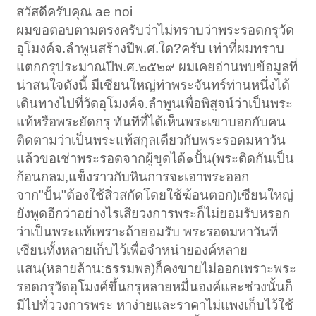
สวัสดีครับคุณ ae noi
ผมขอตอบตามตรงครับว่าไม่ทราบว่าพระรอดกรุวัด
อุโมงค์จ.ลำพูนสร้างปีพ.ศ.ใด?ครับ เท่าที่ผมทราบ
แตกกรุประมาณปีพ.ศ.๒๕๒๙ ผมเคยอ่านพบข้อมูลที่
น่าสนใจดังนี้ มีเซียนใหญ่ท่าพระจันทร์ท่านหนึ่งได้
เดินทางไปที่วัดอุโมงค์จ.ลำพูนเพื่อพิสูจน์ว่าเป็นพระ
แท้หรือพระยัดกรุ ทันทีทื่ได้เห็นพระเขาบอกกับคน
ติดตามว่าเป็นพระแท้สกุลเดียวกับพระรอดมหาวัน
แล้วขอเช่าพระรอดจากผู้ขุดได้๑ปั้น(พระติดกันเป็น
ก้อนกลม,แข็งราวกับหินการจะเอาพระออก
จาก"ปั้น"ต้องใช้สิ่วสกัดโดยใช้ฆ้อนตอก)เซียนใหญ่
ยังพูดอีกว่าอย่างไรเสียวงการพระก็ไม่ยอมรับหรอก
ว่าเป็นพระแท้เพราะถ้ายอมรับ พระรอดมหาวันที่
เซียนทั้งหลายเก็บไว้เพื่อจำหน่ายองค์หลาย
แสน(หลายล้าน:ธรรมพล)ก็คงขายไม่ออกเพราะพระ
รอดกรุวัดอุโมงค์ขึ้นกรุหลายหมื่นองค์และช่วงนั้นก็
มีไปทั่ววงการพระ หาง่ายและราคาไม่แพงเก็บไว้ใช้