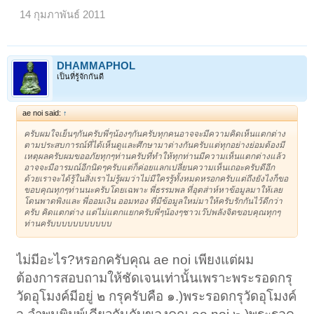
14 กุมภาพันธ์ 2011
DHAMMAPHOL
เป็นที่รู้จักกันดี
ae noi said:
↑
ครับผมใจเย็นๆกันครับพี่ๆน้องๆกันครับทุกคนอาจจะมีความคิดเห็นแตกต่าง
ตามประสบการณ์ที่ได้เห็นดูและศึกษามาต่างกันครับแต่ทุกอย่างย่อมต้องมี
เหตุผลครับผมขออภัยทุกๆท่านครับที่ทำให้ทุกท่านมีความเห็นแตกต่างแล้ว
อาจจะมีอารมณ์อีกนิดๆครับแต่ก็ค่อยแลกเปลี่ยนความเห็นเถอะครับดีอีก
ด้วยเราจะได้รู้ในสิ่งเราไม่รู้ผมว่าไม่มีใครรู้ทั้งหมดหรอกครับแต่ถึงยังไงก็ขอ
ขอบคุณทุกๆท่านนะครับโดยเฉพาะ พี่ธรรมพล ที่อุตส่าห์หาข้อมูลมาให้เลย
โดนพาดพิงและ พี่ออมเงิน ออมทอง ที่มีข้อมูลใหม่มาให้ครับรักกันไว้ดีกว่า
ครับ คิดแตกต่าง แต่ไม่แตกแยกครับพี่ๆน้องๆชาวเว๊ปพลังจิตขอบคุณทุกๆ
ท่านครับบบบบบบบบบบ
ไม่มีอะไร?หรอกครับคุณ ae noi เพียงแต่ผม
ต้องการสอบถามให้ชัดเจนเท่านั้นเพราะพระรอดกรุ
วัดอุโมงค์มีอยู่ ๒ กรุครับคือ ๑.)พระรอดกรุวัดอุโมงค์