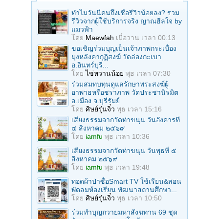
ทำไมวันนี้คนถึงเชื่อรีวิวน้อยลง? รวม
รีวิวจากผู้ใช้บริการจริง ญาณฮีลใจ by
แมวฟ้า
โดย
Maewfah
เมื่อวาน เวลา 00:13
ขอเชิญร่วมบุญเป็นเจ้าภาพกระเบื้อง
มุงหลังคากุฏิสงฆ์ วัดล่องกะเบา
อ.อินทร์บุรี...
โดย
ไข่หวานน้อย
พุธ เวลา 07:30
ร่วมสมทบทุนดูแลรักษาพระสงฆ์ผู้
อาพาธหรือชราภาพ วัดประชานิรมิต
อ.เมือง จ.บุรีรัมย์
โดย
ศิษย์รุ่นจิ๋ว
พุธ เวลา 15:16
เสียงธรรมจากวัดท่าขนุน วันอังคารที่
๔ สิงหาคม ๒๕๖๙
โดย
iamfu
พุธ เวลา 10:36
เสียงธรรมจากวัดท่าขนุน วันพุธที่ ๕
สิงหาคม ๒๕๖๙
โดย
iamfu
พุธ เวลา 19:48
ทอดผ้าป่าซื้อSmart TV ใช้เรียน&สอน
พัดลมห้องเรียน พัฒนาสถานศึกษา...
โดย
ศิษย์รุ่นจิ๋ว
พุธ เวลา 10:50
ร่วมทําบุญถวายมหาสังฆทาน 69 ชุด