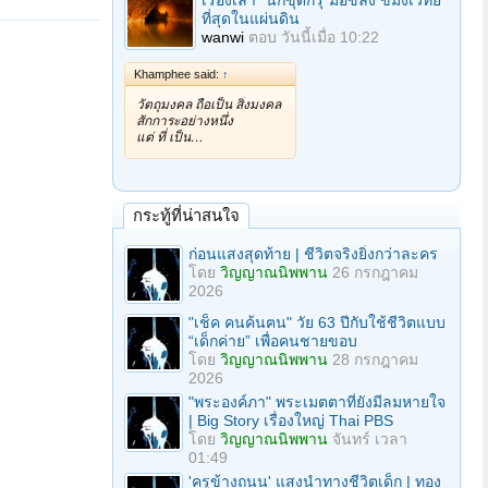
เรื่องเล่า "นักขุดกรุ"มือขลัง ขมังเวทย์
ที่สุดในแผ่นดิน
wanwi
ตอบ
วันนี้เมื่อ 10:22
Khamphee said:
↑
วัตถุมงคล ถือเป็น สิ่งมงคล
สักการะอย่างหนึ่ง
แต่ ที่ เป็น…
กระทู้ที่น่าสนใจ
ก่อนแสงสุดท้าย | ชีวิตจริงยิ่งกว่าละคร
โดย
วิญญาณนิพพาน
26 กรกฎาคม
2026
"เช็ค คนค้นฅน" วัย 63 ปีกับใช้ชีวิตแบบ
“เด็กค่าย” เพื่อคนชายขอบ
โดย
วิญญาณนิพพาน
28 กรกฎาคม
2026
"พระองค์ภา" พระเมตตาที่ยังมีลมหายใจ
| Big Story เรื่องใหญ่ Thai PBS
โดย
วิญญาณนิพพาน
จันทร์ เวลา
01:49
'ครูข้างถนน' แสงนำทางชีวิตเด็ก | ทอง