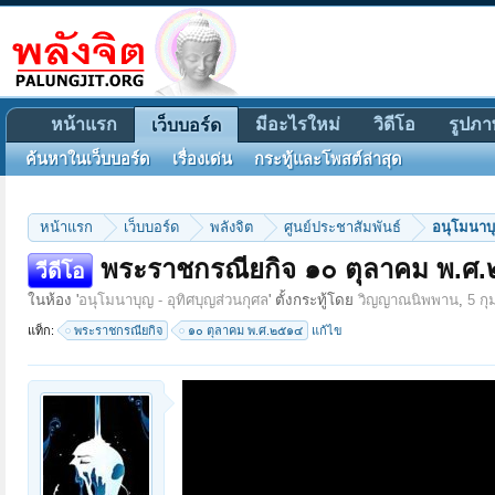
หน้าแรก
มีอะไรใหม่
วิดีโอ
รูปภา
เว็บบอร์ด
ค้นหาในเว็บบอร์ด
เรื่องเด่น
กระทู้และโพสต์ล่าสุด
หน้าแรก
เว็บบอร์ด
พลังจิต
ศูนย์ประชาสัมพันธ์
อนุโมนาบุ
พระราชกรณียกิจ ๑๐ ตุลาคม พ.ศ
วีดีโอ
ในห้อง '
อนุโมนาบุญ - อุทิศบุญส่วนกุศล
' ตั้งกระทู้โดย
วิญญาณนิพพาน
,
5 กุ
แท็ก:
พระราชกรณียกิจ
๑๐ ตุลาคม พ.ศ.๒๕๑๔
แก้ไข