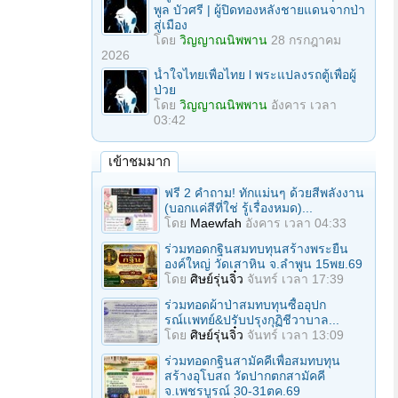
พูล บัวศรี | ผู้ปิดทองหลังชายแดนจากป่า
สู่เมือง
โดย
วิญญาณนิพพาน
28 กรกฎาคม
2026
น้ำใจไทยเพื่อไทย l พระแปลงรถตู้เพื่อผู้
ป่วย
โดย
วิญญาณนิพพาน
อังคาร เวลา
03:42
เข้าชมมาก
ฟรี 2 คำถาม! ทักแม่นๆ ด้วยสีพลังงาน
(บอกแค่สีที่ใช่ รู้เรื่องหมด)...
โดย
Maewfah
อังคาร เวลา 04:33
ร่วมทอดกฐินสมทบทุนสร้างพระยืน
องค์ใหญ่ วัดเสาหิน จ.ลําพูน 15พย.69
โดย
ศิษย์รุ่นจิ๋ว
จันทร์ เวลา 17:39
ร่วมทอดผ้าป่าสมทบทุนซื้ออุปก
รณ์เเพทย์&ปรับปรุงกุฏิชีวาบาล...
โดย
ศิษย์รุ่นจิ๋ว
จันทร์ เวลา 13:09
ร่วมทอดกฐินสามัคคีเพื่อสมทบทุน
สร้างอุโบสถ วัดปากตกสามัคคี
จ.เพชรบูรณ์ 30-31ตค.69