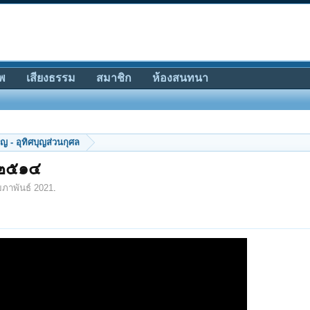
พ
เสียงธรรม
สมาชิก
ห้องสนทนา
ญ - อุทิศบุญส่วนกุศล
.๒๕๑๔
มภาพันธ์ 2021
.