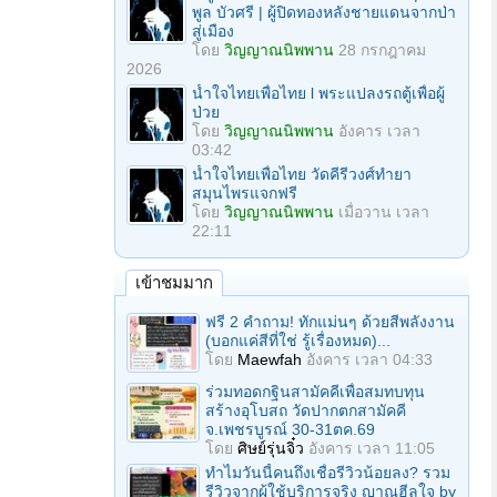
พูล บัวศรี | ผู้ปิดทองหลังชายแดนจากป่า
สู่เมือง
โดย
วิญญาณนิพพาน
28 กรกฎาคม
2026
น้ำใจไทยเพื่อไทย l พระแปลงรถตู้เพื่อผู้
ป่วย
โดย
วิญญาณนิพพาน
อังคาร เวลา
03:42
น้ำใจไทยเพื่อไทย วัดคีรีวงศ์ทำยา
สมุนไพรแจกฟรี
โดย
วิญญาณนิพพาน
เมื่อวาน เวลา
22:11
เข้าชมมาก
ฟรี 2 คำถาม! ทักแม่นๆ ด้วยสีพลังงาน
(บอกแค่สีที่ใช่ รู้เรื่องหมด)...
โดย
Maewfah
อังคาร เวลา 04:33
ร่วมทอดกฐินสามัคคีเพื่อสมทบทุน
สร้างอุโบสถ วัดปากตกสามัคคี
จ.เพชรบูรณ์ 30-31ตค.69
โดย
ศิษย์รุ่นจิ๋ว
อังคาร เวลา 11:05
ทำไมวันนี้คนถึงเชื่อรีวิวน้อยลง? รวม
รีวิวจากผู้ใช้บริการจริง ญาณฮีลใจ by