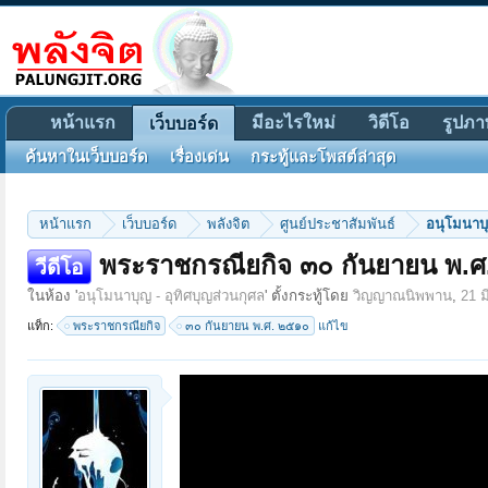
หน้าแรก
มีอะไรใหม่
วิดีโอ
รูปภา
เว็บบอร์ด
ค้นหาในเว็บบอร์ด
เรื่องเด่น
กระทู้และโพสต์ล่าสุด
หน้าแรก
เว็บบอร์ด
พลังจิต
ศูนย์ประชาสัมพันธ์
อนุโมนาบุ
พระราชกรณียกิจ ๓๐ กันยายน พ.
วีดีโอ
ในห้อง '
อนุโมนาบุญ - อุทิศบุญส่วนกุศล
' ตั้งกระทู้โดย
วิญญาณนิพพาน
,
21 
แท็ก:
พระราชกรณียกิจ
๓๐ กันยายน พ.ศ. ๒๕๑๐
แก้ไข