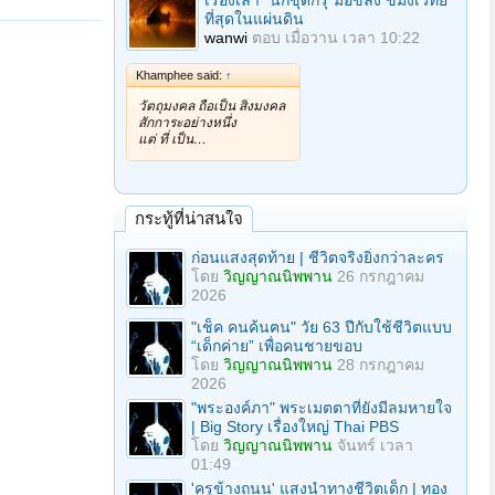
เรื่องเล่า "นักขุดกรุ"มือขลัง ขมังเวทย์
ที่สุดในแผ่นดิน
wanwi
ตอบ
เมื่อวาน เวลา 10:22
Khamphee said:
↑
วัตถุมงคล ถือเป็น สิ่งมงคล
สักการะอย่างหนึ่ง
แต่ ที่ เป็น…
กระทู้ที่น่าสนใจ
ก่อนแสงสุดท้าย | ชีวิตจริงยิ่งกว่าละคร
โดย
วิญญาณนิพพาน
26 กรกฎาคม
2026
"เช็ค คนค้นฅน" วัย 63 ปีกับใช้ชีวิตแบบ
“เด็กค่าย” เพื่อคนชายขอบ
โดย
วิญญาณนิพพาน
28 กรกฎาคม
2026
"พระองค์ภา" พระเมตตาที่ยังมีลมหายใจ
| Big Story เรื่องใหญ่ Thai PBS
โดย
วิญญาณนิพพาน
จันทร์ เวลา
01:49
'ครูข้างถนน' แสงนำทางชีวิตเด็ก | ทอง