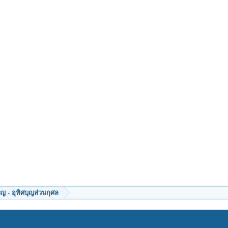
ญ - อุทิศบุญส่วนกุศล