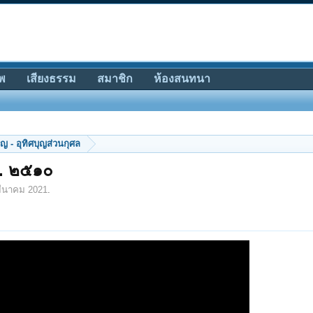
พ
เสียงธรรม
สมาชิก
ห้องสนทนา
ญ - อุทิศบุญส่วนกุศล
ศ. ๒๕๑๐
มีนาคม 2021
.