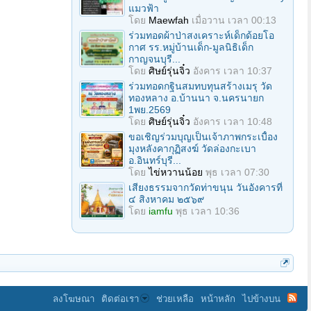
แมวฟ้า
โดย
Maewfah
เมื่อวาน เวลา 00:13
ร่วมทอดผ้าป่าสงเคราะห์เด็กด้อยโอ
กาศ รร.หมู่บ้านเด็ก-มูลนิธิเด็ก
กาญจนบุรี...
โดย
ศิษย์รุ่นจิ๋ว
อังคาร เวลา 10:37
ร่วมทอดกฐินสมทบทุนสร้างเมรุ วัด
ทองหลาง อ.บ้านนา จ.นครนายก
1พย.2569
โดย
ศิษย์รุ่นจิ๋ว
อังคาร เวลา 10:48
ขอเชิญร่วมบุญเป็นเจ้าภาพกระเบื้อง
มุงหลังคากุฏิสงฆ์ วัดล่องกะเบา
อ.อินทร์บุรี...
โดย
ไข่หวานน้อย
พุธ เวลา 07:30
เสียงธรรมจากวัดท่าขนุน วันอังคารที่
๔ สิงหาคม ๒๕๖๙
โดย
iamfu
พุธ เวลา 10:36
ลงโฆษณา
ติดต่อเรา
ช่วยเหลือ
หน้าหลัก
ไปข้างบน