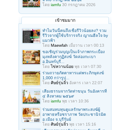
โดย
iamfu
30 กรกฎาคม 2026
เข้าชมมาก
ทำไมวันนี้คนถึงเชื่อรีวิวน้อยลง? รวม
รีวิวจากผู้ใช้บริการจริง ญาณฮีลใจ by
แมวฟ้า
โดย
Maewfah
เมื่อวาน เวลา 00:13
ขอเชิญร่วมบุญเป็นเจ้าภาพกระเบื้อง
มุงหลังคากุฏิสงฆ์ วัดล่องกะเบา
อ.อินทร์บุรี...
โดย
ไข่หวานน้อย
พุธ เวลา 07:30
ร่วมถวายภัตตาหารแด่พระภิกษุสงฆ์
1,000 กว่ารูป...
โดย
ศิษย์รุ่นจิ๋ว
อังคาร เวลา 22:07
เสียงธรรมจากวัดท่าขนุน วันอังคารที่
๔ สิงหาคม ๒๕๖๙
โดย
iamfu
พุธ เวลา 10:36
ร่วมสมทบทุนดูแลรักษาพระสงฆ์ผู้
อาพาธหรือชราภาพ วัดประชานิรมิต
อ.เมือง จ.บุรีรัมย์
โดย
ศิษย์รุ่นจิ๋ว
พุธ เวลา 15:16