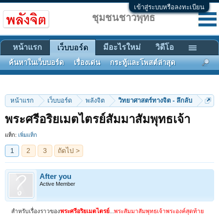
เข้าสู่ระบบหรือลงทะเบียน
ชุมชนชาวพุทธ
หน้าแรก
มีอะไรใหม่
วิดีโอ
เว็บบอร์ด
ค้นหาในเว็บบอร์ด
เรื่องเด่น
กระทู้และโพสต์ล่าสุด
หน้าแรก
เว็บบอร์ด
พลังจิต
วิทยาศาสตร์ทางจิต - ลึกลับ
1
2
3
ถัดไป >
พระศรีอริยเมตไตรย์สัมมาสัมพุทธเจ้า
แท็ก:
เพิ่มแท็ก
After you
Active Member
สำหรับเรื่องราวของ
พระศรีอริยเมตไตรย์
...
พระสัมมาสัมพุทธเจ้าพระองค์สุดท้าย