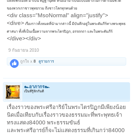
แต่ละพระองค์ มาเป็น ทิฏฐานุคติ หรือเอามาเป็นแบบอย่างในการดำเนินชีวิต
ของพวกเราชาวพุทธรวม ถึงชาวโลกทุกคนด้วย
<div class="MsoNormal" align="justify">
<dive>
เรื่องราวทั้งหมดที่นำมากล่าวนี้ มีบันทึกอยู่ในพระคัมภีร์ทางพระพุทธ
ศาสนา ทั้งที่เป็นเนื้อความจากพระไตรปิฎก, อรรถกถา และในพระคัมภีร์
</dive></div>
9 กันยายน 2010
ถูกใจ x
8
ดูรายการ
๛อาภากร๛
เป็นที่รู้จักกันดี
เรื่องราวของพระศรีอาริย์ในพระไตรปิฏกมีเพียงน้อย
นิดเมื่อเทียบกับเรื่องราวของธรรมมะที่พระพุทธเจ้า
ทรงแสดง84000 พระธรรมขันธ์
และพระศรีอารย์ก็จะไม่แสดงธรรมที่เกินกว่า84000