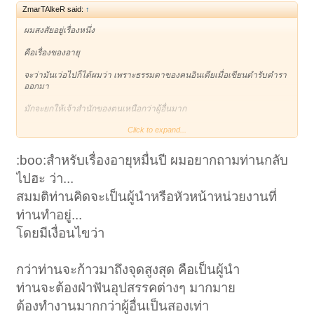
ZmarTAlkeR said:
↑
ผมสงสัยอยู่เรื่องหนึ่ง
คือเรื่องของอายุ
จะว่ามันเว่อไปก็ได้ผมว่า เพราะธรรมดาของคนอินเดียเมื่อเขียนตำรับตำรา
ออกมา
มักจะยกให้เจ้าสำนักของตนเหนือกว่าผู้อื่นมาก
Click to expand...
แม้แต่เรื่องของอายุซึ่งทำไมช่างต่างกันมาก ในระหว่างพระพุทธเจ้าทั้งห้า
พระองค์
:boo:สำหรับเรื่องอายุหมื่นปี ผมอยากถามท่านกลับ
ทุกพระองค์คนมักจะมีอายุในระดับ หมื่นปี
ไปฮะ ว่า...
แต่พอมาถึงยุค พระสมณโคดมจึงต่ำต้อยนักเหลือเพียง ไม่เกินร้อยปี
สมมติท่านคิดจะเป็นผู้นำหรือหัวหน้าหน่วยงานที่
แม้ผมจะเคยได้ยินว่ามนุษย์ต่างดาวมีอายุ 800 ปี ก็ยังพอฟัง
ท่านทำอยู่...
โดยมีเงื่อนไขว่า
แต่ระดับหมื่นปี ผมยังไม่อยากฝังใจเชื่อ ตามหลัก กาลามสูตร
ทั้งที่ พระสมณโคดม คิดว่า คนจะมองเห็นความไม่เที่ยงก็เมื่อคนมีอายุไม่
เกิน 100 ปี
กว่าท่านจะก้าวมาถึงจุดสูงสุด คือเป็นผู้นำ
ท่านจะต้องฝ่าฟันอุปสรรคต่างๆ มากมาย
แล้วพระพุทธเจ้า อีก 4 ท่านมีความเห็นอย่างไรจึงเลือกเกิดในยุคมนุษย์ที่
มีอายุหมื่นปี
ต้องทำงานมากกว่าผู้อื่นเป็นสองเท่า