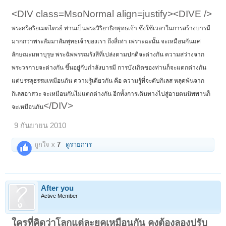
<DIV class=MsoNormal align=justify><DIVE />
พระศรีอริยเมตไตรย์ ท่านเป็นพระวิริยาธิกพุทธเจ้า ซึ่งใช้เวลาในการสร้างบารมี
มากกว่าพระสัมมาสัมพุทธเจ้าของเรา ถึงสี่เท่า เพราะฉะนั้น จะเหมือนกันแค่
ลักษณะมหาบุรุษ พระฉัพพรรณรังสีที่เปล่งตามปกติจะต่างกัน ความสว่างจาก
พระวรกายจะต่างกัน ขึ้นอยู่กับกำลังบารมี การบังเกิดของท่านก็จะแตกต่างกัน
แต่บรรลุธรรมเหมือนกัน ความรู้เดียวกัน คือ ความรู้ที่จะดับกิเลส หลุดพ้นจาก
กิเลสอาสวะ จะเหมือนกันไม่แตกต่างกัน อีกทั้งการเดินทางไปสู่อายตนนิพพานก็
</DIV>
จะเหมือนกัน
9 กันยายน 2010
ถูกใจ x
7
ดูรายการ
After you
Active Member
ใครที่คิดว่าโลกแต่ละยุคเหมือนกัน คงต้องลองปรับ