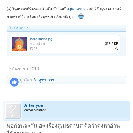
(๑) ในพระชาติที่พระองค์ ได้ไปบังเกิดเป็น
สุเมธดาบส
และได้รับพุทธพยากรณ์
จากพระทีปังกรสัมมาสัมพุทธเจ้า เรื่องก็มีอยู่ว่า...
ไฟล์ที่แนบมา:
loard-budha.jpg
ขนาดไฟล์:
318.2 KB
เปิดดู:
73
9 กันยายน 2010
ถูกใจ x
3
ดูรายการ
After you
Active Member
พอก่อนละกัน ฮะ เรื่องสุเมธดาบส คิดว่าคงหาอ่าน