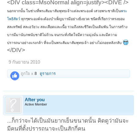
<DIV class=MsoNormal align=justify><DIVE />
นอกจากนั้น ในช่วงที่พระสัมมาสัมพุทธเจ้าแต่ละพระองค์ เสวยพระชาติเป็น
พระ
โพธิสัตว์
ทุกๆพระองค์จะต้องบำเพ็ญบารมีอย่างยิ่งยวด ชนิดที่เรียกว่าทรงยอม
สละทรัพย์ สละอวัยวะ สละเลือดและเนื้อ รวมถึงสละชีวิตเป็นเดิมพัน ในการสร้าง
บารมีมานับภพนับชาติไม่ถ้วน จนกระทั่งจิตใจมีความมุ่งมั่น และมีความ
ปรารถนาอย่างแรงกล้า ที่จะเป็นพระสัมมาสัมพุทธเจ้า อย่างไม่ถอยหลังกลับ
</DIV>
9 กันยายน 2010
ถูกใจ x
8
ดูรายการ
After you
Active Member
...ก็กว่าจะได้เป็นมันยากเย็นขนาดนั้น คิดดูว่ามันจะ
มีคนที่ตั้งปรารถนาจะเป็นสักกี่คน