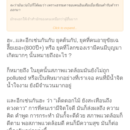
จะว่ามันเว่อไปก็ได้ผมว่า เพราะธรรมดาของคนอินเดียเมื่อเขียนตำรับตำรา
ออกมา
มักจะยกให้เจ้าสำนักของตนเหนือกว่าผู้อื่นมาก
Click to expand...
แม้แต่เรื่องของอายุซึ่งทำไมช่างต่างกันมาก ในระหว่างพระพุทธเจ้าทั้งห้า
พระองค์
ฮะ..และอีกเช่นกันกับ ยุคต้นกัป, ยุคที่คนอายุขัยเฉ
ทุกพระองค์คนมักจะมีอายุในระดับ หมื่นปี
ลีี่ยเยอะ(800ปี+) หรือ ยุคที่โลกของเรามีคนมีบุญมา
แต่พอมาถึงยุค พระสมณโคดมจึงต่ำต้อยนักเหลือเพียง ไม่เกินร้อยปี
เกิดมากๆ นั้นหมายถึงอะไร ?
แม้ผมจะเคยได้ยินว่ามนุษย์ต่างดาวมีอายุ 800 ปี ก็ยังพอฟัง
ก็หมายถึง ในยุคนั้นสภาพแวดล้อมมันยังไม่ถูก
แต่ระดับหมื่นปี ผมยังไม่อยากฝังใจเชื่อ ตามหลัก กาลามสูตร
polluted หรือเป็นพิษมากอย่างที่เราเจอ คนที่มีน้ำจิต
ทั้งที่ พระสมณโคดม คิดว่า คนจะมองเห็นความไม่เที่ยงก็เมื่อคนมีอายุไม่
เกิน 100 ปี
น้ำใจงาม ยังมีจำนวนมากอยู่
แล้วพระพุทธเจ้า อีก 4 ท่านมีความเห็นอย่างไรจึงเลือกเกิดในยุคมนุษย์ที่
มีอายุหมื่นปี
และอีกเช่นกันฮะ ว่า "เด็ดดอกไม้ ยังสะเทือนถึง
ดวงดาว" การที่คนเรามีจิตใจดี มันก็ส่งผลถึง ความ
หรือเกือบแสนปี
คิด คำพูด การกระทำ มันก้็จะดีด้วย สภาพแวดล้อมก็
ดีตาม พอสภาพแวดล้อมดี คนก็มีความสุข มันก็ต่อ