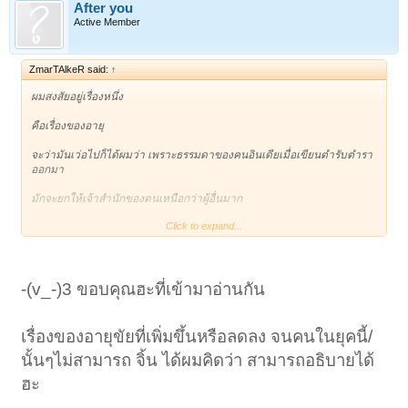
After you
Active Member
ZmarTAlkeR said:
↑
ผมสงสัยอยู่เรื่องหนึ่ง
คือเรื่องของอายุ
จะว่ามันเว่อไปก็ได้ผมว่า เพราะธรรมดาของคนอินเดียเมื่อเขียนตำรับตำรา
ออกมา
มักจะยกให้เจ้าสำนักของตนเหนือกว่าผู้อื่นมาก
Click to expand...
แม้แต่เรื่องของอายุซึ่งทำไมช่างต่างกันมาก ในระหว่างพระพุทธเจ้าทั้งห้า
พระองค์
ทุกพระองค์คนมักจะมีอายุในระดับ หมื่นปี
-(v_-)3 ขอบคุณฮะที่เข้ามาอ่านกัน
แต่พอมาถึงยุค พระสมณโคดมจึงต่ำต้อยนักเหลือเพียง ไม่เกินร้อยปี
แม้ผมจะเคยได้ยินว่ามนุษย์ต่างดาวมีอายุ 800 ปี ก็ยังพอฟัง
เรื่องของอายุขัยที่เพิ่มขึ้นหรือลดลง จนคนในยุคนี้/
นั้นๆไม่สามารถ จิ้น ได้ผมคิดว่า สามารถอธิบายได้
แต่ระดับหมื่นปี ผมยังไม่อยากฝังใจเชื่อ ตามหลัก กาลามสูตร
ฮะ
ทั้งที่ พระสมณโคดม คิดว่า คนจะมองเห็นความไม่เที่ยงก็เมื่อคนมีอายุไม่
เกิน 100 ปี