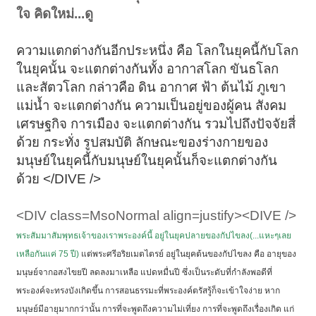
ใจ คิดใหม่...ดู
ความแตกต่างกันอีกประหนึ่ง คือ โลกในยุคนี้กับโลก
ในยุคนั้น จะแตกต่างกันทั้ง อากาสโลก ขันธโลก
และสัตวโลก กล่าวคือ ดิน อากาศ ฟ้า ต้นไม้ ภูเขา
แม่น้ำ จะแตกต่างกัน ความเป็นอยู่ของผู้คน สังคม
เศรษฐกิจ การเมือง จะแตกต่างกัน รวมไปถึงปัจจัยสี่
ด้วย กระทั่ง รูปสมบัติ ลักษณะของร่างกายของ
มนุษย์ในยุคนี้กับมนุษย์ในยุคนั้นก็จะแตกต่างกัน
ด้วย </DIVE />
<DIV class=MsoNormal align=justify><DIVE />
พระสัมมาสัมพุทธเจ้าของเราพระองค์นี้ อยู่ในยุคปลายของกัปไขลง(...แหะๆเลย
เหลือกันแค่ 75 ปี)
แต่พระศรีอริยเมตไตรย์ อยู่ในยุคต้นของกัปไขลง คือ อายุของ
มนุษย์จากอสงไขยปี ลดลงมาเหลือ แปดหมื่นปี ซึ่งเป็นระดับที่กำลังพอดีที่
พระองค์จะทรงบังเกิดขึ้น การสอนธรรมะที่พระองค์ตรัสรู้ก็จะเข้าใจง่าย หาก
มนุษย์มีอายุมากกว่านั้น การที่จะพูดถึงความไม่เที่ยง การที่จะพูดถึงเรื่องเกิด แก่