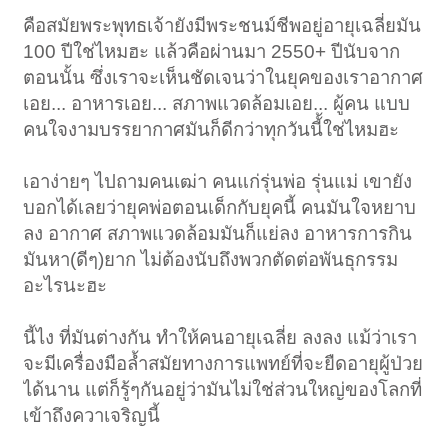
คือสมัยพระพุทธเจ้ายังมีพระชนม์ชีพอยู่อายุเฉลี่ยมัน
แล้วพระพุทธเจ้า อีก 4 ท่านมีความเห็นอย่างไรจึงเลือกเกิดในยุคมนุษย์ที่
มีอายุหมื่นปี
100 ปีใช่ไหมฮะ แล้วคือผ่านมา 2550+ ปีนับจาก
ตอนนั้น ซึ่งเราจะเห็นชัดเจนว่าในยุคของเราอากาศ
หรือเกือบแสนปี
เอย... อาหารเอย... สภาพแวดล้อมเอย... ผู้คน แบบ
คนใจงามบรรยากาศมันก็ดีกว่าทุกวันนี้้ใช่ไหมฮะ
เอาง่ายๆ ไปถามคนเฒ่า คนแก่รุ่นพ่อ รุ่นแม่ เขายัง
บอกได้เลยว่ายุคพ่อตอนเด็กกับยุคนี้ คนมันใจหยาบ
ลง อากาศ สภาพแวดล้อมมันก็แย่ลง อาหารการกิน
มันหา(ดีๆ)ยาก ไม่ต้องนับถึงพวกตัดต่อพันธุกรรม
อะไรนะฮะ
นี้ไง ที่มันต่างกัน ทำให้คนอายุเฉลี่ย ลงลง แม้ว่าเรา
จะมีเครื่องมือล้ำสมัยทางการแพทย์ที่จะยืดอายุผู้ป่วย
ได้นาน แต่ก็รู้ๆกันอยู่ว่ามันไม่ใช่ส่วนใหญ่ของโลกที่
เข้าถึงควาเจริญนี้