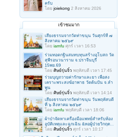
ครับ
โดย
joiekong
2 สิงหาคม 2026
เข้าชมมาก
เสียงธรรมจากวัดท่าขนุน วันศุกร์ที่ ๗
สิงหาคม ๒๕๖๙
โดย
iamfu
ศุกร์ เวลา 16:53
ร่วมทอดกฐินสมทบทุนสร้างอุโบสถ วัด
สุพีรอนวนาราม จ.ปราจีนบุรี
15พย.69
โดย
ศิษย์รุ่นจิ๋ว
พฤหัสบดี เวลา 17:45
ร่วมบุญถวายค่ารักษาและยา เพื่อสง
เคราะพระสงฆ์อาพาธ วัดต้นปัน จ.ลํา
พูน
โดย
ศิษย์รุ่นจิ๋ว
พฤหัสบดี เวลา 14:14
เสียงธรรมจากวัดท่าขนุน วันพฤหัสบดี
ที่ ๖ สิงหาคม ๒๕๖๙
โดย
iamfu
พฤหัสบดี เวลา 18:06
ผ้าป่าจัดหาเครื่องมือแพทย์สำหรับห้อง
อุบัติเหตุและฉุกเฉิน &หอผู้ป่วยวิกฤต...
โดย
ศิษย์รุ่นจิ๋ว
ศุกร์ เวลา 10:17