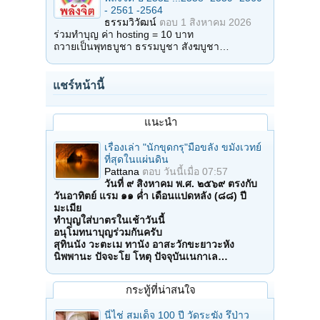
- 2561 -2564
ธรรมวิวัฒน์
ตอบ
1 สิงหาคม 2026
ร่วมทำบุญ ค่า hosting = 10 บาท
ถวายเป็นพุทธบูชา ธรรมบูชา สังฆบูชา…
แชร์หน้านี้
แนะนำ
เรื่องเล่า "นักขุดกรุ"มือขลัง ขมังเวทย์
ที่สุดในแผ่นดิน
Pattana
ตอบ
วันนี้เมื่อ 07:57
วันที่ ๙ สิงหาคม พ.ศ. ๒๕๖๙ ตรงกับ
วันอาทิตย์ แรม ๑๑ ค่ำ เดือนแปดหลัง (๘๘) ปี
มะเมีย
ทำบุญใส่บาตรในเช้าวันนี้
อนุโมทนาบุญร่วมกันครับ
สุทินนัง วะตะเม ทานัง อาสะวักขะยาวะหัง
นิพพานะ ปัจจะโย โหตุ ปัจจุบันเนกาเล…
กระทู้ที่น่าสนใจ
นี่ไช่ สมเด็จ 100 ปี วัดระฆัง รึป่าว