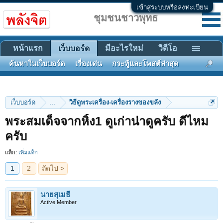
เข้าสู่ระบบหรือลงทะเบียน
ชุมชนชาวพุทธ
หน้าแรก
มีอะไรใหม่
วิดีโอ
เว็บบอร์ด
ค้นหาในเว็บบอร์ด
เรื่องเด่น
กระทู้และโพสต์ล่าสุด
เว็บบอร์ด
...
วิธีดูพระเครื่อง-เครื่องรางของขลัง
พระสมเด็จจากหิ้ง1 ดูเก่าน่าดูครับ ดีไหม
1
2
ถัดไป >
ครับ
แท็ก:
เพิ่มแท็ก
นายสุเมธี
Active Member