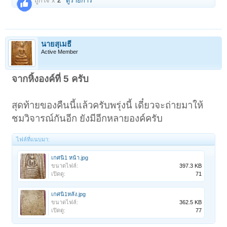
ถูกใจ x
2
ดูรายการ
นายสุเมธี
Active Member
จากหิ้งองค์ที่ 5 ครับ
สุดท้ายของคืนนี้แล้วครับพรุ่งนี้ เดี๋ยวจะถ่ายมาให้
ชมวิจารณ์กันอีก ยังมีอีกหลายองค์ครับ
ไฟล์ที่แนบมา:
เกศนิ1 หน้า.jpg
ขนาดไฟล์:
397.3 KB
เปิดดู:
71
เกศนิ1หลัง.jpg
ขนาดไฟล์:
362.5 KB
เปิดดู:
77